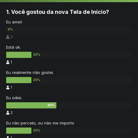
1. Você gostou da nova Tela de Início?
Eu amei!
0
Está ok.
1
Eu realmente não gostei.
1
Eu odiei.
2
Eu não percebi, ou não me importo
1