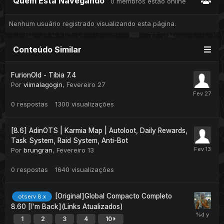
Quem Está Navegando
0 membros estão online
Nenhum usuário registrado visualizando esta página.
Conteúdo Similar
FurionOld - Tibia 7.4
Por
viimalagogin
,
Fevereiro 27
0
respostas
1300
visualizações
[8.6] AdinOTS | Karmia Map | Autoloot, Daily Rewards,
Task System, Raid System, Anti-Bot
Por
brungran
,
Fevereiro 13
0
respostas
1640
visualizações
[Original]Global Compacto Completo
otserv 8.x
8.60 [I'm Back](Links Atualizados)
1
2
3
4
10