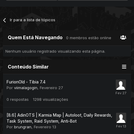
Ir para a lista de tópicos
Quem Está Navegando
0 membros estão online
Nenhum usuário registrado visualizando esta página.
Conteúdo Similar
FurionOld - Tibia 7.4
Por
viimalagogin
,
Fevereiro 27
0
respostas
1298
visualizações
[8.6] AdinOTS | Karmia Map | Autoloot, Daily Rewards,
Task System, Raid System, Anti-Bot
Por
brungran
,
Fevereiro 13