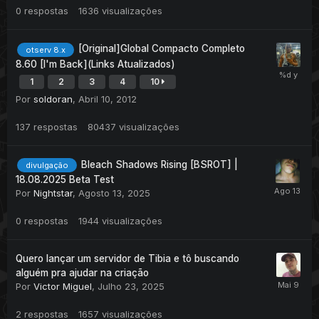
0
respostas
1636
visualizações
[Original]Global Compacto Completo
otserv 8.x
8.60 [I'm Back](Links Atualizados)
1
2
3
4
10
Por
soldoran
,
Abril 10, 2012
137
respostas
80437
visualizações
Bleach Shadows Rising [BSROT] |
divulgação
18.08.2025 Beta Test
Por
Nightstar
,
Agosto 13, 2025
0
respostas
1944
visualizações
Quero lançar um servidor de Tibia e tô buscando
alguém pra ajudar na criação
Por
Victor Miguel
,
Julho 23, 2025
2
respostas
1657
visualizações