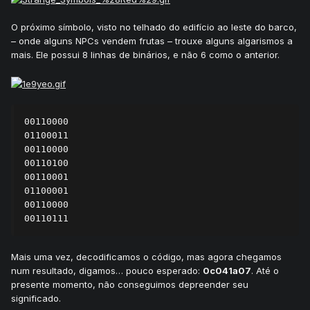
O próximo símbolo, visto no telhado do edifício ao leste do barco,
– onde alguns NPCs vendem frutas – trouxe alguns algarismos a
mais. Ele possui 8 linhas de binários, e não 6 como o anterior.
00110000

01100011

00110000

00110100

00110001

01100001

00110000

00110111
Mais uma vez, decodificamos o código, mas agora chegamos
num resultado, digamos… pouco esperado:
0c041a07
. Até o
presente momento, não conseguimos depreender seu
significado.