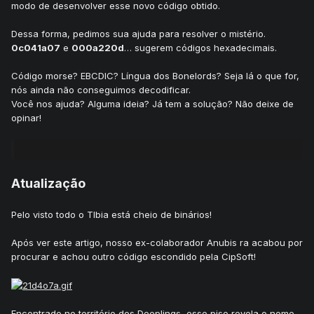
modo de desenvolver esse novo código obtido.
Dessa forma, pedimos sua ajuda para resolver o mistério.
0c041a07
e
000a220d
… sugerem códigos hexadecimais.
Código morse? EBCDIC? Língua dos Bonelords? Seja lá o que for,
nós ainda não conseguimos decodificar.
Você nos ajuda? Alguma ideia? Já tem a solução? Não deixe de
opinar!
Atualização
Pelo visto todo o TIbia está cheio de binários!
Após ver este artigo, nosso ex-colaborador Anubis ra acabou por
procurar e achou outro código escondido pela CipSoft!
Encontrado no território dos Deeplings, esse piso revela o nome