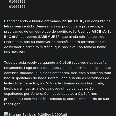
01000100

01000101
Decodificando o binário obtivemos
RZQALTQDE
, um conjunto de
letras sem sentido. Demoramos um pouco para prosseguir, e
precisamos de um outro tipo de codificação. Usando
ASCII
(
A=B,
B=C etc
), obtivemos
SARBMUREF
, que ainda não faz sentido.
Finalmente, bastou escrever ao contrário para terminarmos de
desvendar o primeiro mistério, que nos levou ao famoso nome
FERUMBRAS
.
Tudo parecia resolvido quando a CipSoft resolveu nos desafiar
novamente. Logo antes do testserver, descobrimos um sprite que
continha símbolos iguais aos anteriores, mas com a correria toda
não suspeitamos de nada. Porém, logo quando os servidores de
testes foram abertos, a CM Mirade chamou nosso burocrata,
Iorek, para mostrar a ele os novos símbolos, que estão
espalhados por Venore. Com esse update, a CipSoft nos
presenteou com mais três símbolos e, claro, fomos atrás de sua
resolução.