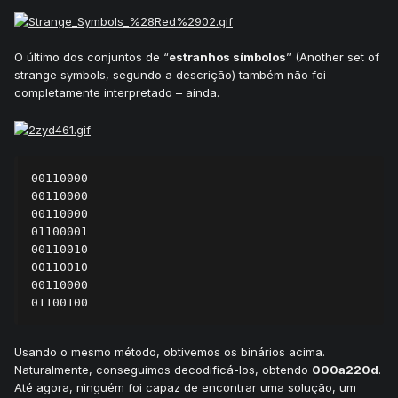
O último dos conjuntos de “
estranhos símbolos
” (Another set of
strange symbols, segundo a descrição) também não foi
completamente interpretado – ainda.
00110000

00110000

00110000

01100001

00110010

00110010

00110000

01100100
Usando o mesmo método, obtivemos os binários acima.
Naturalmente, conseguimos decodificá-los, obtendo
000a220d
.
Até agora, ninguém foi capaz de encontrar uma solução, um