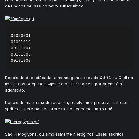
de um dos deuses do povo subaquático.
01010001

01001010

00101101

00101000

00101000
Depois de decodificada, a mensagem se revela QJ-((, ou Qjell na
língua dos Deeplings. Qjell é o deus rei deles, por quem têm
adoração.
Depois de mais uma descoberta, resolvemos procurar entre as
sprites e, para nossa surpresa, nós achamos mais um!
São Hieroglyphs, ou simplesmente hieróglifos. Esses escritos