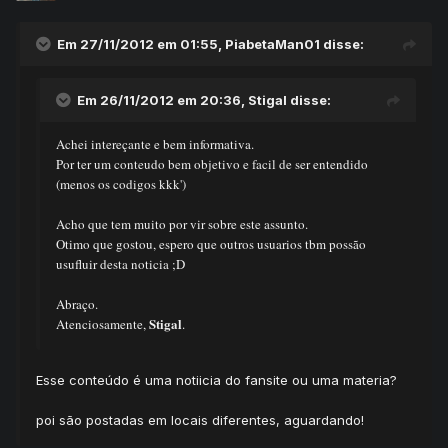
Em 27/11/2012 em 01:55, PiabetaMan01 disse:
Em 26/11/2012 em 20:36, Stigal disse:
Achei intereçante e bem informativa.
Por ter um conteudo bem objetivo e facil de ser entendido
(menos os codigos kkk')
Acho que tem muito por vir sobre este assunto.
Otimo que gostou, espero que outros usuarios tbm possão
usufluir desta noticia ;D
Abraço.
Stigal
Atenciosamente,
.
Esse conteúdo é uma notiicia do fansite ou uma materia?
poi são postadas em locais diferentes, aguardando!