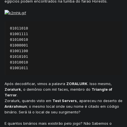
egípcios podem encontrados na tumba do faraó Horestis.
01011010

01001111

01010010

01000001

01001100

01010101

01010010

01001011
Após decodificar, vimos a palavra
ZORALURK
. Isso mesmo,
Zoralurk
, o demônio com mil faces, membro do
Triangle of
Terror
.
Zoralurk, quando visto em
Test Servers
, apareceu no deserto de
Ankrahmun
; o mesmo local onde seu nome é citado em código
binário. Será lá o local de seu surgimento?
E quantos binários mais existirão pelo jogo? Não Sabemos o