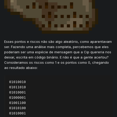
Esses pontos e riscos não são algo aleatório, como aparentavam
ser. Fazendo uma análise mais completa, percebemos que eles
poderiam ser uma espécie de mensagem que a Cip quereria nos
deixar, escrita em código binário. E não é que a gente acertou?
Consideramos os riscos como 1 e os pontos como 0, chegando
ao resultado abaixo:
01010010

01011010

01010001

01000001

01001100

01010100

01010001
