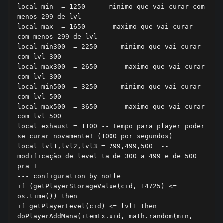
local min  = 1250 ---  minimo que vai curar com 
menos 299 de lvl

local max  = 1650 ---   maximo que vai curar 
com menos 299 de lvl

local min300  = 2250 ---  minimo que vai curar  
com lvl 300

local max300  = 2650 ---   maximo que vai curar 
com lvl 300

local min500  = 3250 ---  minimo que vai curar 
com lvl 500

local max500  = 3650 ---   maximo que vai curar 
com lvl 500

local exhaust = 1100 -- Tempo para player poder 
se curar novamente! (1000 por segundos)

local lvl1,lvl2,lvl3 = 299,499,500  -- 
modificação de level ta de 300 a 499 e de 500 
pra +

--- configuration by notle

if (getPlayerStorageValue(cid, 14725) <= 
os.time()) then

if getPlayerLevel(cid) <= lvl1 then

doPlayerAddMana(itemEx.uid, math.random(min, 