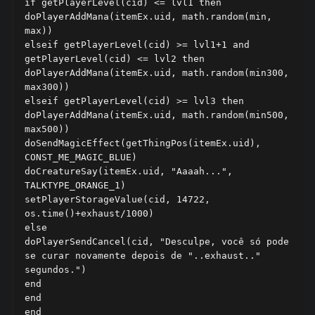
if getPlayerLevel(cid) <= lvl1 then

doPlayerAddMana(itemEx.uid, math.random(min, 
max))

elseif getPlayerLevel(cid) >= lvl1+1 and 
getPlayerLevel(cid) <= lvl2 then

doPlayerAddMana(itemEx.uid, math.random(min300, 
max300))

elseif getPlayerLevel(cid) >= lvl3 then

doPlayerAddMana(itemEx.uid, math.random(min500, 
max500))

doSendMagicEffect(getThingPos(itemEx.uid), 
CONST_ME_MAGIC_BLUE)

doCreatureSay(itemEx.uid, "Aaaah...", 
TALKTYPE_ORANGE_1)

setPlayerStorageValue(cid, 14722, 
os.time()+exhaust/1000)

else

doPlayerSendCancel(cid, "Desculpe, você só pode 
se curar novamente depois de "..exhaust.." 
segundos.")

end

end

end