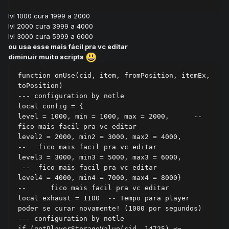
lvl 1000 cura 1999 a 2000
lvl 2000 cura 3999 a 4000
lvl 3000 cura 5999 a 6000
ou usa esse mais fácil pra vc editar
diminuir muito scripts
function onUse(cid, item, fromPosition, itemEx, 
toPosition)

--- configuration by notle

local config = {

level = 1000, min = 1000, max = 2000,	   --   
fico mais facil pra vc editar 

level2 = 2000, min2 = 3000, max2 = 4000,	
--   fico mais facil pra vc editar 

level3 = 3000, min3 = 5000, max3 = 6000,	
 --  fico mais facil pra vc editar 

level4 = 4000, min4 = 7000, max4 = 8000}	
--	fico mais facil pra vc editar 

local exhaust = 1100  -- Tempo para player 
poder se curar novamente! (1000 por segundos)

--- configuration by notle

if (getPlayerStorageValue(cid, 14725) <= 