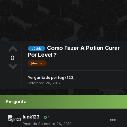
Como Fazer A Potion Curar
dúvida
Por Level ?
0
[duvida]
Perguntado por
lugk123
,
Setembro 26, 2012
Pergunta
lugk123
1
Postado
Setembro 26, 2012