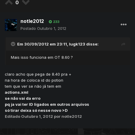
0
notle2012
233
Postado
Outubro 1, 2012
Em 30/09/2012 em 23:11, lugk123 disse:
Mais isso funciona em OT 8.60 ?
claro acho que pega de 8.40 pra +
na hora de coloca id do potion
tem que ver se não já tem em
actions.xml
se não vai da erro
pq ja vai ter ID ligados em outros arquivos
só tirar deixa só nesse novo >D
Editado
Outubro 1, 2012
por notle2012