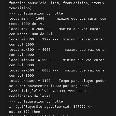
function onUse(cid, item, fromPosition, itemEx, 
toPosition)

--- configuration by notle

local min  = 1999 ---  minimo que vai curar com 
menos 1000 de lvl

local max  = 2000 ---   maximo que vai curar 
com menos 1000 de lvl

local min300  = 3999 ---  minimo que vai curar  
com lvl 2000

local max300  = 4000 ---   maximo que vai curar 
com lvl 2000

local min500  = 5999 ---  minimo que vai curar 
com lvl 3000

local max500  = 6000 ---   maximo que vai curar 
com lvl 3000

local exhaust = 1100 -- Tempo para player poder 
se curar novamente! (1000 por segundos)

local lvl1,lvl2,lvl3 = 1999,2999,3000 -- 
modificação de level

--- configuration by notle

if (getPlayerStorageValue(cid, 14725) <= 
os.time()) then
