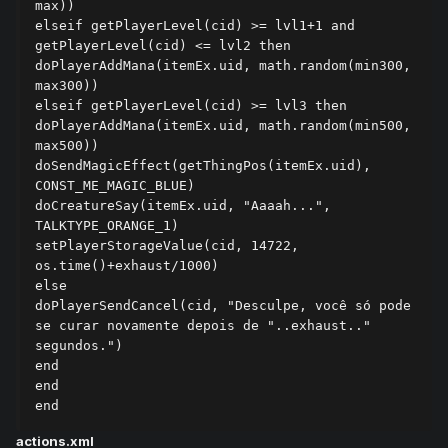
max))

elseif getPlayerLevel(cid) >= lvl1+1 and 
getPlayerLevel(cid) <= lvl2 then

doPlayerAddMana(itemEx.uid, math.random(min300, 
max300))

elseif getPlayerLevel(cid) >= lvl3 then

doPlayerAddMana(itemEx.uid, math.random(min500, 
max500))

doSendMagicEffect(getThingPos(itemEx.uid), 
CONST_ME_MAGIC_BLUE)

doCreatureSay(itemEx.uid, "Aaaah...", 
TALKTYPE_ORANGE_1)

setPlayerStorageValue(cid, 14722, 
os.time()+exhaust/1000)

else

doPlayerSendCancel(cid, "Desculpe, você só pode 
se curar novamente depois de "..exhaust.." 
segundos.")

end

end

actions.xml