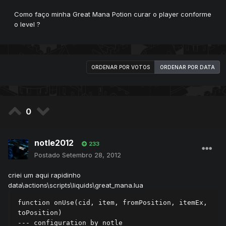
Como faço minha Great Mana Potion curar o player conforme
o level ?
ORDENAR POR VOTOS
ORDENAR POR DATA
0
notle2012
233
Postado
Setembro 28, 2012
criei um aqui rapidinho
data\actions\scripts\liquids\great_mana.lua
function onUse(cid, item, fromPosition, itemEx, 
toPosition)

--- configuration by notle
