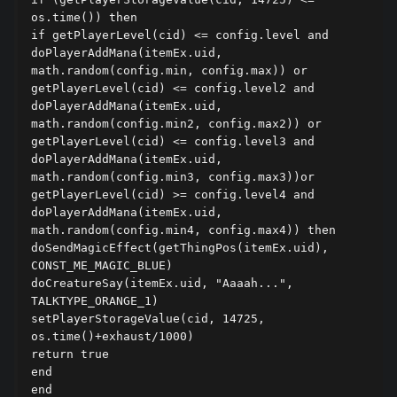
os.time()) then

if getPlayerLevel(cid) <= config.level and 
doPlayerAddMana(itemEx.uid, 
math.random(config.min, config.max)) or 
getPlayerLevel(cid) <= config.level2 and 
doPlayerAddMana(itemEx.uid, 
math.random(config.min2, config.max2)) or 
getPlayerLevel(cid) <= config.level3 and 
doPlayerAddMana(itemEx.uid, 
math.random(config.min3, config.max3))or 
getPlayerLevel(cid) >= config.level4 and 
doPlayerAddMana(itemEx.uid, 
math.random(config.min4, config.max4)) then

doSendMagicEffect(getThingPos(itemEx.uid), 
CONST_ME_MAGIC_BLUE)

doCreatureSay(itemEx.uid, "Aaaah...", 
TALKTYPE_ORANGE_1)

setPlayerStorageValue(cid, 14725, 
os.time()+exhaust/1000)

return true

end

end
