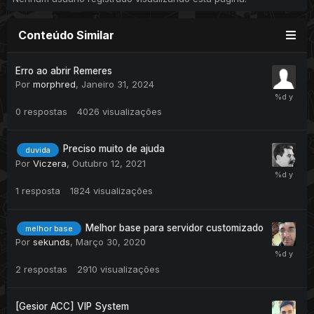
Conteúdo Similar
Erro ao abrir Remeres
Por
morphred
,
Janeiro 31, 2024
0
respostas
4026
visualizações
Preciso muito de ajuda
duvida
Por
Viczera
,
Outubro 12, 2021
1
resposta
1824
visualizações
Melhor base para servidor customizado
melhor base
Por
sekunds
,
Março 30, 2020
2
respostas
2910
visualizações
[Gesior ACC] VIP System