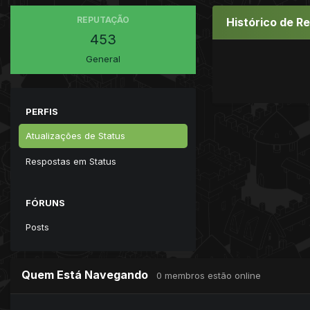
REPUTAÇÃO
Histórico de R
453
General
PERFIS
Atualizações de Status
Respostas em Status
FÓRUNS
Posts
Quem Está Navegando
0 membros estão online