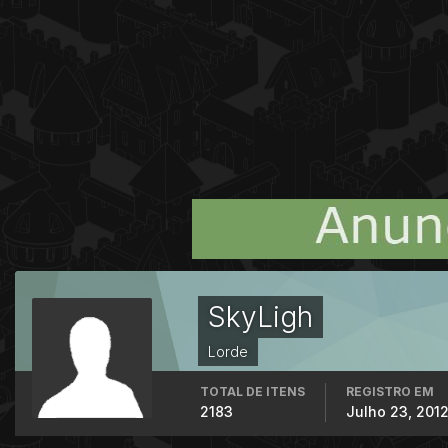
SkyLigh
Lorde
TOTAL DE ITENS
REGISTRO EM
2183
Julho 23, 201