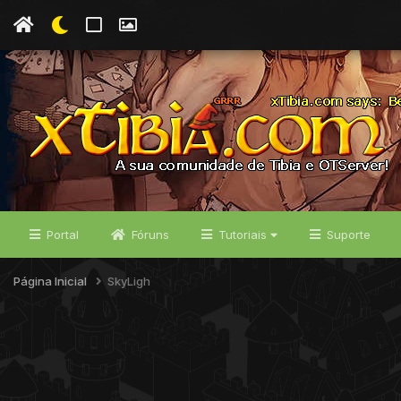
Portal
Fóruns
Tutoriais
Suporte
Página Inicial
SkyLigh