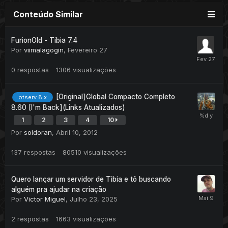
Conteúdo Similar
FurionOld - Tibia 7.4
Por
viimalagogin
,
Fevereiro 27
0
respostas
1306
visualizações
[Original]Global Compacto Completo
otserv 8.x
8.60 [I'm Back](Links Atualizados)
1
2
3
4
10
Por
soldoran
,
Abril 10, 2012
137
respostas
80510
visualizações
Quero lançar um servidor de Tibia e tô buscando
alguém pra ajudar na criação
Por
Victor Miguel
,
Julho 23, 2025
2
respostas
1663
visualizações