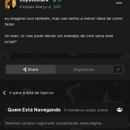
25
Postado
Março 4, 2011
eu imaginei isso tambem, mas nao tenho a menor ideia de como
fazer.
oh man, vc nao pode deixar um exemplo de cmo seria este
script?
Share
Seguidores
0
Ir para a lista de tópicos
Quem Está Navegando
0 membros estão online
Nenhum usuário registrado visualizando esta página.