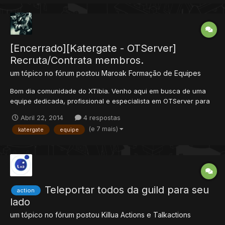
[Encerrado][Katergate - OTServer]
Recruta/Contrata membros.
um tópico no fórum postou
Maroak
Formação de Equipes
Bom dia comunidade do XTibia. Venho aqui em busca de uma
equipe dedicada, profissional e especialista em OTServer para
dar início ao Projeto: K a t e r g a t e Introdução/Objetivos: • O
Abril 22, 2014
4 respostas
projeto Katergate tem como objetivo, além de qualidade e
(e 7 mais)
katergate
equipe
diversão, trazer aos jogadores alg...
Teleportar todos da guild para seu
action
lado
um tópico no fórum postou
Killua
Actions e Talkactions