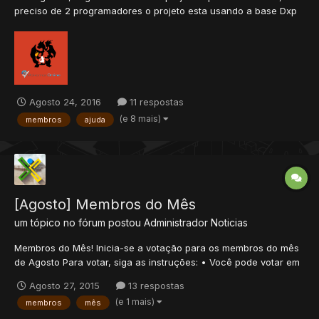
preciso de 2 programadores o projeto esta usando a base Dxp
mais atual sem os erros críticos só com alguns pra ajustar mas
o projeto e serio e preciso destes membros... Da uma olhada no
projeto se vc se interessar ... Pagina: https:/...
Agosto 24, 2016
11 respostas
(e 8 mais)
membros
ajuda
[Agosto] Membros do Mês
um tópico no fórum postou
Administrador
Noticias
Membros do Mês! Inicia-se a votação para os membros do mês
de Agosto Para votar, siga as instruções: • Você pode votar em
você mesmo, porém não pode pedir para que outras pessoas
Agosto 27, 2015
13 respostas
votem em você. Se esse ato for descoberto, o membro além de
(e 1 mais)
membros
mês
desclassificado será penalizado. • Você pode votar...