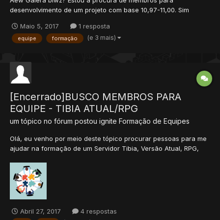
Aew Galera blwz? Estou a procura de membros para
desenvolvimento de um projeto com base 10,97-11,00. Sim
desenvolvimento de um mapa único apenas para esse projeto.....
Maio 5, 2017
1 resposta
Ideia inicial é utilizar como base uma soucer atual disponível
(e 3 mais)
equipe
formação
aqui no fórum e desenvolver o mapa, siste...
[Encerrado]BUSCO MEMBROS PARA
EQUIPE - TIBIA ATUAL/RPG
um tópico no fórum postou
ignite
Formação de Equipes
Olá, eu venho por meio deste tópico procurar pessoas para me
ajudar na formação de um Servidor Tibia, Versão Atual, RPG,
Mapa Global, Modificado, sei que o estilo agrada poucos aqui
no Brasil porem para mim e minha equipe agrada bastante.
Penso em criar um servidor focado no RPG, sistema de polític...
Abril 27, 2017
4 respostas