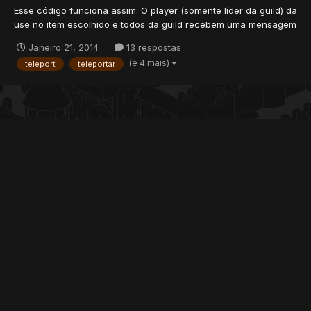
Esse código funciona assim: O player (somente líder da guild) da
use no item escolhido e todos da guild recebem uma mensagem
assim "PLAYER líder da guild está te chamando para o lado dele,
Janeiro 21, 2014
13 respostas
você quer ir? Diga !yes para aceitar. Você tem X segundos para
(e 4 mais)
teleport
teleportar
aceitar.". Depois disso, todos os membros da gui...