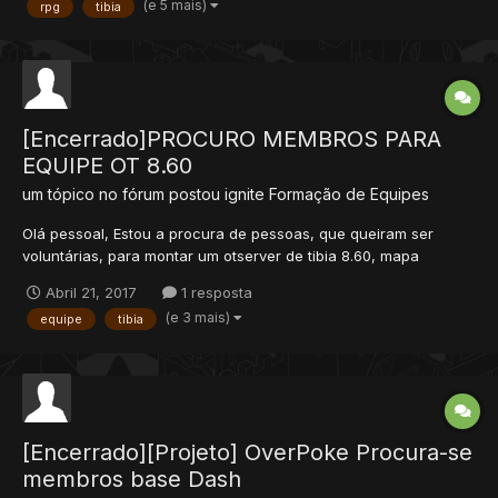
(e 5 mais)
rpg
tibia
[Encerrado]PROCURO MEMBROS PARA
EQUIPE OT 8.60
um tópico no fórum postou
ignite
Formação de Equipes
Olá pessoal, Estou a procura de pessoas, que queiram ser
voluntárias, para montar um otserver de tibia 8.60, mapa
próprio/rpg/baiak . Alguns requisitos são: disponibilidade,
Abril 21, 2017
1 resposta
dedicação, vontade, etc... Estou a procura de mappers,
(e 3 mais)
equipe
tibia
scripters, websiters, designers (e...
[Encerrado][Projeto] OverPoke Procura-se
membros base Dash