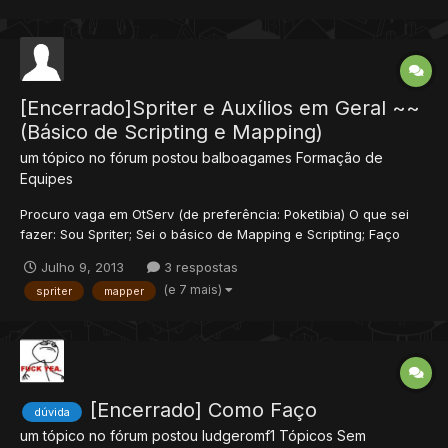
[Encerrado]Spriter e Auxílios em Geral ~~
(Básico de Scripting e Mapping)
um tópico no fórum postou
balboagames
Formação de
Equipes
Procuro vaga em OtServ (de preferência: Poketibia) O que sei
fazer: Sou Spriter; Sei o básico de Mapping e Scripting; Faço
Client Próprio (claro); Auxilio externamente no que for preciso;
Julho 9, 2013
3 respostas
Desenvolvo e administro SITES de OtServ (de preferencia sem
(e 7 mais)
spriter
mapper
criador de acc - acho melhor sem....
[Encerrado] Como Faço
dúvida
um tópico no fórum postou
ludgeromf1
Tópicos Sem