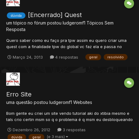
[Encerrado] Quest
dúvida
um tópico no fórum postou
ludgeromf1
Tópicos Sem
Resposta
Quero saber como eu faço pra tpw assim eu quero criar uma
quest com a finalidade tpw do global vc faz ela e passa no
trono tpw POI so q ao inves de vc poder ir pra outra parte
Março 24, 2013
4 respostas
geral
resolvido
quando vc passa no trono vc poder pegar certos certos itens
em baus de quests q eu criei se tiver como vcs me ajudarem
Erro Site
uma questão postou
ludgeromf1
Websites
Bom gente eu criei um site vendo tutorial aki do xtibia mesmo e
tals crio certin msm so q o problema é q msm eu desbloqueando
as portas 80 e 8090 no firewall e no roteador,nos arquivos do
Dezembro 26, 2012
3 respostas
xamp la so eu acesso os outros n conseguem entrar e tpw
(e 3 mais)
dúvida
geral
outra duvida tem problema eu criar o site aki no pc q eu...