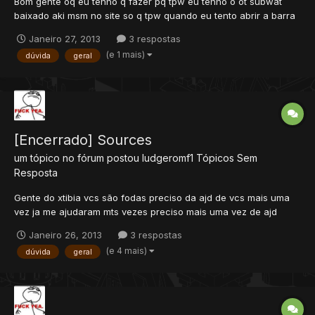
Bom gente oq eu tenho q fazer pq tpw eu tenho o ot subwat
baixado aki msm no site so q tpw quando eu tento abrir a barra
de skill la pra ver o level e tals eu tomo debug quando tento
Janeiro 27, 2013
3 respostas
abrir a bp tomo debug oq eu tenho q fazer?
(e 1 mais)
dúvida
geral
[Encerrado] Sources
um tópico no fórum postou
ludgeromf1
Tópicos Sem
Resposta
Gente do xtibia vcs são fodas preciso da ajd de vcs mais uma
vez ja me ajudaram mts vezes preciso mais uma vez de ajd
como eu faço pra mecher no max lvl do tibia exemplo td mundo
Janeiro 26, 2013
3 respostas
sabe q o maximo de lvl q um player em ot pode chegar é 717k
(e 4 mais)
dúvida
geral
certo n passa desse lvl então como eu faço pra mudar isso
tpw...