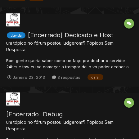
[Encerrado] Dedicado e Host
dúvida
um tópico no fórum postou
ludgeromf1
Tópicos Sem
Resposta
Bom gente queria saber como ue faço pra dechar o servidor
24hrs e tpw eu vo começar a trampar dai n vo poder dechar o
pc ligado então eu quero colokar um dedicado so q n sei como
Janeiro 23, 2013
3 respostas
geral
faço e pra q server isso hos eu sei q é pra site e tals eu acho q
é isso queria saber pra q server e como eu faço depois...
[Encerrado] Debug
um tópico no fórum postou
ludgeromf1
Tópicos Sem
Resposta