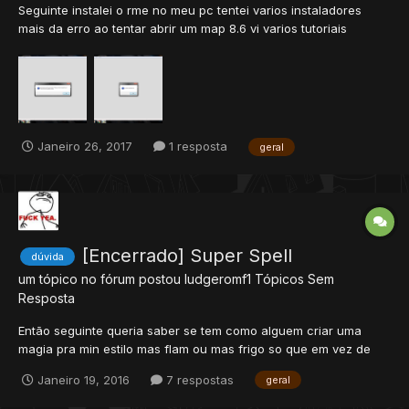
Seguinte instalei o rme no meu pc tentei varios instaladores
mais da erro ao tentar abrir um map 8.6 vi varios tutoriais
pedindo pra baixar o client no site do rme mais la nao tem a
versão 8.6 eu localizo a pasta do tibia no caso a 8.6 no map da
erro (erro 1) aee quando eu desmarco a caixa la...
Janeiro 26, 2017
1 resposta
geral
[Encerrado] Super Spell
dúvida
um tópico no fórum postou
ludgeromf1
Tópicos Sem
Resposta
Então seguinte queria saber se tem como alguem criar uma
magia pra min estilo mas flam ou mas frigo so que em vez de
gelo e fogo uma com atack de psychal com efeito de coração
Janeiro 19, 2016
7 respostas
geral
tpw exevo mas love desde ja agradeço.