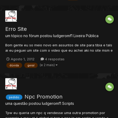
Erro Site
um tópico no fórum postou
ludgeromf1
Lixeira Pública
Bom gente eu so meio novo em assuntos de site para tibia e tals
ai eu peguei um site com o video que eu achei aki no site msm e
tals fiz td certo criei o site instalei td e tals so que ai vem o
Agosto 1, 2012
4 respostas
problema gente...as pessoas ñ conseguem acessar o site eu
(e 2 mais)
dúvida
geral
desblokiei as portas 80 e 8090 mais msm assim n...
Npc Promotion
pedido
uma questão postou
ludgeromf1
Scripts
Tpw eu queria um npc q vendesse uma outra promotion por