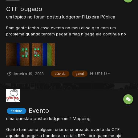
CTF bugado
um tópico no fórum postou
ludgeromf1
Lixeira Pública
Bom gente tenho esse evento no meu ot so q ta com um
problema quando tentam pegar a flag n pega ela continua no
msm lugar seila o pq ta ai umas prints pra ajd um pouco. aki ta o
script do evento <?xml version="1.0" encoding="utf-8"?> <mod
name="CTF" version="1.0" author="Doggyn...
(e 1 mais)
Janeiro 19, 2013
dúvida
geral
Evento
pedido
uma questão postou
ludgeromf1
Mapping
Gente tem como alguem criar uma area de evento do CTF
aquele de pegar a bandeira la e tals REP+ pra quem me ajd