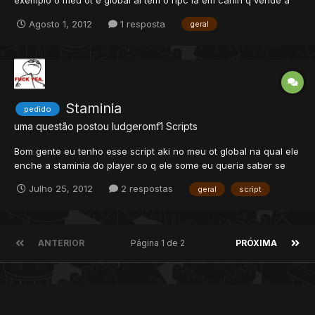
exemplo o meu ot é global ai tem o npc la em carlin q vende a
second promotion la q é royal,elite,master e elder eu queria um
Agosto 1, 2012
1 resposta
geral
npc tpw esse so q desse outra promotion por exemplo Assassin
Paladin,Assassin Knight,Assassin Druid e Assassin Sorcere...
Staminia
pedido
uma questão postou
ludgeromf1
Scripts
Bom gente eu tenho esse script aki no meu ot global na qual ele
enche a staminia do player so q ele some eu queria saber se
tem como fazer ele ficar infinito para que quando o player usar
Julho 25, 2012
2 respostas
geral
script
ñ sumir desde ja agradeço. function onUse(cid, item,
fromPosition, itemEx, toPosition) local cfg = {}...
ANTERIOR
Página 1 de 2
PRÓXIMA