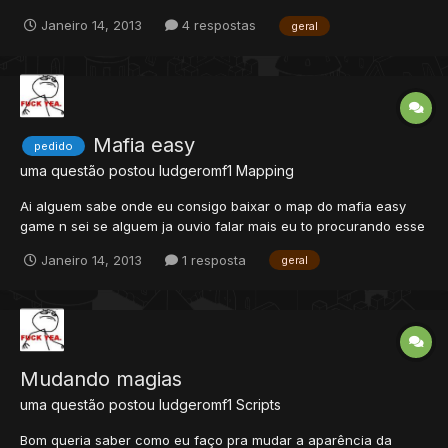
obrigado.
Janeiro 14, 2013
4 respostas
geral
Mafia easy
pedido
uma questão postou
ludgeromf1
Mapping
Ai alguem sabe onde eu consigo baixar o map do mafia easy
game n sei se alguem ja ouvio falar mais eu to procurando esse
map faz tempo se alguem souber onde arrumo ele rep+ por mt
Janeiro 14, 2013
1 resposta
geral
tempo. obrigado.
Mudando magias
uma questão postou
ludgeromf1
Scripts
Bom queria saber como eu faço pra mudar a aparência da