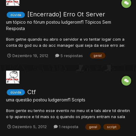
[Encerrado] Erro Ot Server
dúvida
um tópico no fórum postou
ludgeromf1
Tópicos Sem
Resposta
Bom getne quando eu abro o servidor e vo tentar logar com a
conta do god ou a do acc manager qual seja da esse erro ae:
desde ja agradeço ot server versão 9.71 global e tals [Warning -
Dezembro 19, 2012
5 respostas
geral
Protocol::RSA_decrypt] Not valid pact size <IP: 127.0.0.1>
Ctf
dúvida
uma questão postou
ludgeromf1
Scripts
Bom gente eu tenho esse evento no meu ot e tals abre td direitin
o tp aparece e td mais so q quando os players entram na sala
de espera eles n vão para o evento ficam na sala de esperar e
Dezembro 5, 2012
1 resposta
geral
script
quando entram pisam no sqm da bandeira e n conseguem
pegar a bandeira creio q seja nessa parte aki mais eu n sak...