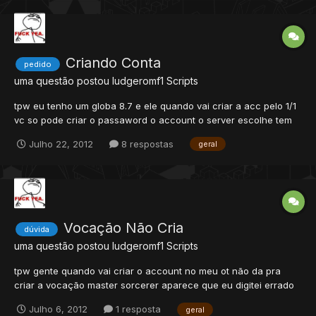
Criando Conta
pedido
uma questão postou
ludgeromf1
Scripts
tpw eu tenho um globa 8.7 e ele quando vai criar a acc pelo 1/1
vc so pode criar o passaword o account o server escolhe tem
cm tirar isso???
Julho 22, 2012
8 respostas
geral
Vocação Não Cria
dúvida
uma questão postou
ludgeromf1
Scripts
tpw gente quando vai criar o account no meu ot não da pra
criar a vocação master sorcerer aparece que eu digitei errado
o nome da vocação me ajudem por favor
Julho 6, 2012
1 resposta
geral