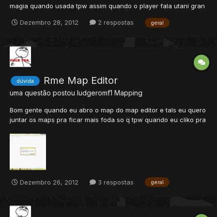
magia quando usada tpw assim quando o player fala utani gran
hur em vez de sai normal tpw como se vc tivesse falado q nem
Dezembro 28, 2012
2 respostas
geral
no global msm so sai igual baiak laranja como muda isso n sei
se é a seção certa me ajudem por favor
Rme Map Editor
dúvida
uma questão postou
ludgeromf1
Mapping
Bom gente quando eu abro o map do map editor e tals eu quero
juntar os maps pra ficar mais foda so q tpw quando eu cliko pra
abri um map novo da erro no rme tpw assim "O Rme Parou de
funcionar" algo assim ñ sei o pq eu achei um tutorial aki no site
msm mais n consegui fazer pq fica dando erro ai ta...
Dezembro 26, 2012
3 respostas
geral