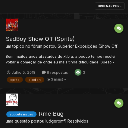
ORDENAR POR
SadBoy Show Off (Sprite)
um tópico no fórum postou
Superior
Exposições (Show Off)
Bom, muitos anos afastados do xtibia, a pouco tempo resolvi
voltar e começar de onde eu mais tinha dificuldade. Suezo -
Monster Rancher Todas minhas sprites atuais Alguns móveis!
Julho 5, 2018
8 respostas
3
Free for use! Obs.: SadBoy da otland sou eu
(e 3 mais)
sprite
pixel art
Rme Bug
suporte mapas
uma questão postou
ludgeromf1
Resolvidos