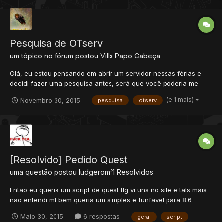
Pesquisa de OTserv
um tópico no fórum postou
Vills
Papo Cabeça
Olá, eu estou pensando em abrir um servidor nessas férias e
decidi fazer uma pesquisa antes, será que você poderia me
ajudar?, são só cinco questões de múltipla escolha não demora
(e 1 mais)
Novembro 30, 2015
pesquisa
otserv
mais que 2 minutos para responder. Link;
https://docs.google.com/forms/d/1Szs9araYicLu... Obrigado.
[Resolvido] Pedido Quest
uma questão postou
ludgeromf1
Resolvidos
Então eu queria um script de quest tlg vi uns no site e tals mais
não entendi mt bem queria um simples e funfavel para 8.6
desde ja agradeço.
Maio 30, 2015
6 respostas
geral
script