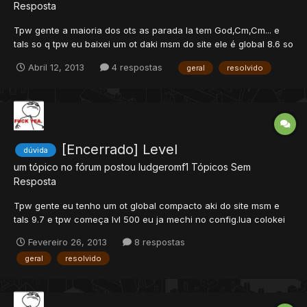
Resposta
Tpw gente a maioria dos ots as parada la tem God,Cm,Cm... e
tals so q tpw eu baixei um ot daki msm do site ele é global 8.6 so
q so tem até group 4 q no caso seria Gm mais nesse server é
Abril 12, 2013
4 respostas
geral
resolvido
god como eu faço pra tpw ficar nomal exemplo: God Group6;
Cm Group 5; Gm group 4.... e tals se alguem souber...
[Encerrado] Level
dúvida
um tópico no fórum postou
ludgeromf1
Tópicos Sem
Resposta
Tpw gente eu tenho um ot global compacto aki do site msm e
tals 9.7 e tpw começa lvl 500 eu ja mechi no config.lua colokei
lvl 8 la e td mais e n da certo se alguem souber oq ta
Fevereiro 26, 2013
8 respostas
acontecendo por favor me ajd.
geral
resolvido