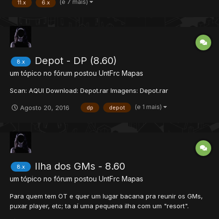
(e 7 mais)
11.x
6.x
nós, cada Client foi ba...
Depot - DP (8.60)
8.x
um tópico no fórum postou
UntFrc
Mapas
Scan: AQUI Download: Depot.rar Imagens: Depot.rar
(e 1 mais)
Agosto 20, 2016
dp
depot
Ilha dos GMs - 8.60
8.x
um tópico no fórum postou
UntFrc
Mapas
Para quem tem OT e quer um lugar bacana pra reunir os GMs,
puxar player, etc; ta aí uma pequena ilha com um "resort".
Download: AQUI Scan: AQUI Imagens: