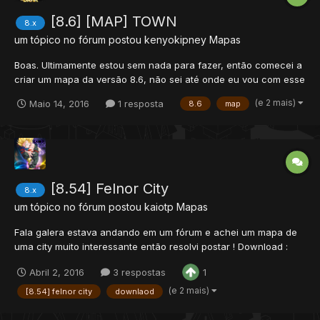
[8.6] [MAP] TOWN
8.x
um tópico no fórum postou
kenyokipney
Mapas
Boas. Ultimamente estou sem nada para fazer, então comecei a
criar um mapa da versão 8.6, não sei até onde eu vou com esse
projeto. Minha ideia é desenvolver um mapa própio com
(e 2 mais)
Maio 14, 2016
1 resposta
8.6
map
respawns com lugares para caça, envolvendo um pouco de
rpg, e sempre observando espaços para pvp. vou separar aqui...
[8.54] Felnor City
8.x
um tópico no fórum postou
kaiotp
Mapas
Fala galera estava andando em um fórum e achei um mapa de
uma city muito interessante então resolvi postar ! Download :
http://sh.st/UqfrS Scan:
Abril 2, 2016
3 respostas
1
https://www.virustotal.com/pt/file/5d7c5b4882c1e1f11eb9250306
126f42672f369aded300e7e7a15a54560d6eee/analysis/13214058
(e 2 mais)
[8.54] felnor city
downlaod
72/ Creditos : Cavernaa