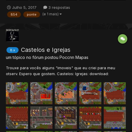
Julho 5, 2017
3 respostas
(e 1 mais)
854
ponte
Castelos e Igrejas
8.x
um tópico no fórum postou
Poccnn
Mapas
Trouxe para vocês alguns "imoveis" que eu criei para meu
otserv. Espero que gostem. Castelos: Igrejas: download:
clean.rar clean.rar