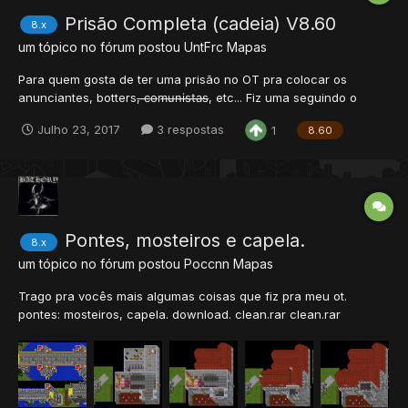
Prisão Completa (cadeia) V8.60
8.x
um tópico no fórum postou
UntFrc
Mapas
Para quem gosta de ter uma prisão no OT pra colocar os
anunciantes, botters, ̶c̶o̶m̶u̶n̶i̶s̶t̶a̶s̶, etc... Fiz uma seguindo o
maximo a linha de uma prisão real e completa. Contém: *Pátio
Julho 23, 2017
3 respostas
1
8.60
*Torres de vigia *Sala de armas *Sala de interrogatório *Celas
(obvio) *Seção de condenados a morte...
Pontes, mosteiros e capela.
8.x
um tópico no fórum postou
Poccnn
Mapas
Trago pra vocês mais algumas coisas que fiz pra meu ot.
pontes: mosteiros, capela. download. clean.rar clean.rar