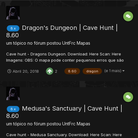
Dragon's Dungeon | Cave Hunt |
8.x
8.60
um tópico no fórum postou
UntFrc
Mapas
Cave hunt - Dragons Dungeon. Download: Here Scan: Here
Imagens: OBS: O mapa pode conter pequenos erros que são
imperceptíveis no map editor mas visíveis in-game.
(e 1 mais)
Abril 20, 2018
2
8.60
dragon
Medusa's Sanctuary | Cave Hunt |
8.x
8.60
um tópico no fórum postou
UntFrc
Mapas
Cave hunt - Medusa Sanctuary. Download: Here Scan: Here