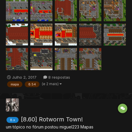
Julho 2, 2017
8 respostas
(e 2 mais)
mapa
8.54
[8.60] Rotworm Town!
8.x
um tópico no fórum postou
miguel223
Mapas