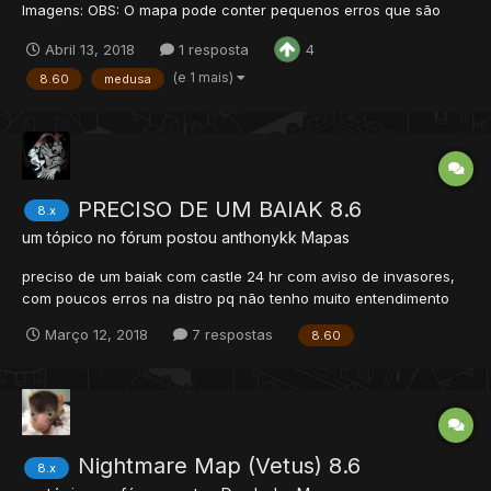
Imagens: OBS: O mapa pode conter pequenos erros que são
imperceptíveis no map editor mas visíveis in-game.
Abril 13, 2018
1 resposta
4
(e 1 mais)
8.60
medusa
PRECISO DE UM BAIAK 8.6
8.x
um tópico no fórum postou
anthonykk
Mapas
preciso de um baiak com castle 24 hr com aviso de invasores,
com poucos erros na distro pq não tenho muito entendimento
nessa área, que seja compilado para windows. Quero botar o
Março 12, 2018
7 respostas
8.60
baiak on durante uns 4 meses, dependendo do
desenvolvimento vai longe, o que importa é a diversão.
Nightmare Map (Vetus) 8.6
8.x