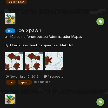
antigamente jogavam OTs 8.60, e se relembrarem um pouco de
slayer 8.60
s...
Ice Spawn
8.x
um tópico no fórum postou
Administrador
Mapas
By TibiaFX Download ice spawn.rar IMAGENS
Novembro 19, 2015
1 resposta
(e 4 mais)
ice
spawn