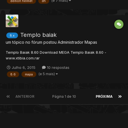
(e 7 mais)
demon helmet
dh
Templo baiak
8.x
um tópico no fórum postou
Administrador
Mapas
Templo Baiak 8.60 Download MEGA Templo Baiak 8.60 -
www.xtibia.com.rar
Julho 6, 2015
10 respostas
(e 5 mais)
8.6
mapa
ANTERIOR
Página 1 de 10
PRÓXIMA