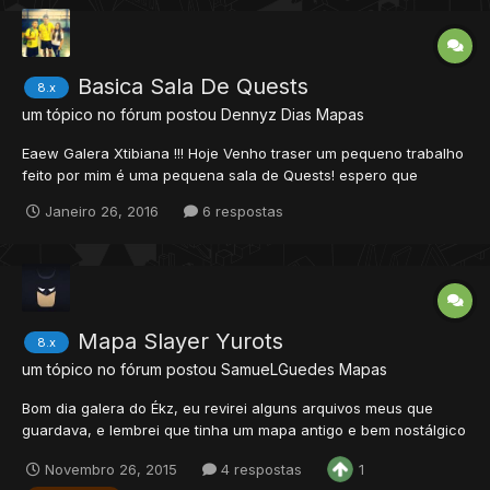
Basica Sala De Quests
8.x
um tópico no fórum postou
Dennyz Dias
Mapas
Eaew Galera Xtibiana !!! Hoje Venho traser um pequeno trabalho
feito por mim é uma pequena sala de Quests! espero que
gostem ! :biggrin: Como é meu primeiro trabalho Deixem nos
Janeiro 26, 2016
6 respostas
comentarios oque acharão! Fis no RME 10.80 mais versao é 8.60
! Scan ! https://www.viru...
Mapa Slayer Yurots
8.x
um tópico no fórum postou
SamueLGuedes
Mapas
Bom dia galera do Ékz, eu revirei alguns arquivos meus que
guardava, e lembrei que tinha um mapa antigo e bem nostálgico
para min. o mapa que irei mostrar hoje, é o Slayer Yurots, esse
Novembro 26, 2015
4 respostas
1
mapa tem mais de 6 anos de criação, é para aqueles que