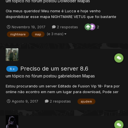
um tópico no fórum postou
Dowloder
Mapas
Ola meus queridos! Meu nome é Lucca e hoje venho
disponibilizar esse mapa NIGHTMARE VETUS que foi bastante
sucesso a uns anos atrás e que fez muitos fãs até hoje. O mapa
Novembro 19, 2017
2 respostas
2
não está completo, falta alguns Respawns e algumas bordas,
pois está do mesmo jeito que me passaram ele, mas contém as
(e 3 mais)
nightmare
map
3...
Preciso de um server 8.6
8.x
um tópico no fórum postou
gabrielolsen
Mapas
Estou procurando um server Editado de Fusion Vip 18- Para por
online não econtro em nem um lugar para download, Pode ser
um editado mesmo ou o original quem puder ajudar agradeço
Agosto 9, 2017
2 respostas
ajudem