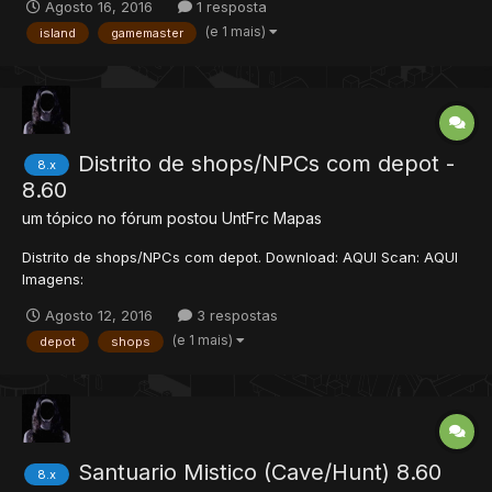
Agosto 16, 2016
1 resposta
(e 1 mais)
island
gamemaster
Distrito de shops/NPCs com depot -
8.x
8.60
um tópico no fórum postou
UntFrc
Mapas
Distrito de shops/NPCs com depot. Download: AQUI Scan: AQUI
Imagens:
Agosto 12, 2016
3 respostas
(e 1 mais)
depot
shops
Santuario Mistico (Cave/Hunt) 8.60
8.x