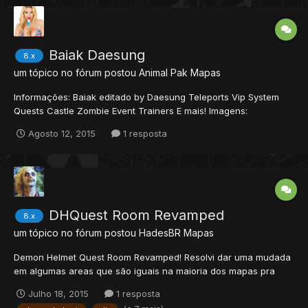
Baiak Daesung
8.x
um tópico no fórum postou
Animal Pak
Mapas
Informações: Baiak editado by Daesung Teleports Vip System
Quests Castle Zombie Event Trainers E mais! Imagens:
Download:
Agosto 12, 2015
1 resposta
http://www.4shared.com/postDownload/n_7SnfFcce/Baiak_Edite
d_By_Daesung.html Scan:
https://www.virustotal.com/pt/file/49c523df512d...
DHQuest Room Revamped
8.x
um tópico no fórum postou
HadesBR
Mapas
Demon Helmet Quest Room Revamped! Resolvi dar uma mudada
em algumas areas que são iguais na maioria dos mapas pra
ficar mais legal e estou compartilhando essa ai... Versão: 8.60
Julho 18, 2015
1 resposta
Screenshot: Download: MediaFire "O SCAN"