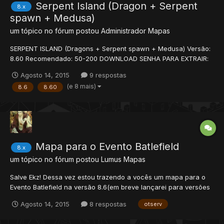
Serpent Island (Dragon + Serpent
8.x
spawn + Medusa)
um tópico no fórum postou
Administrador
Mapas
SERPENT ISLAND (Dragons + Serpent spawn + Medusa) Versão:
8.60 Recomendado: 50-200 DOWNLOAD SENHA PARA EXTRAIR:
www.xtibia.com IMAGENS:
Agosto 14, 2015
9 respostas
(e 8 mais)
8.6
8.60
Mapa para o Evento Batlefield
8.x
um tópico no fórum postou
Lumus
Mapas
Salve Ekz! Dessa vez estou trazendo a vocês um mapa para o
Evento Batlefield na versão 8.6(em breve lançarei para versões
10.x+) Todas as informações estão contidas dentro de um
Agosto 14, 2015
8 respostas
otserv
arquivo .txt dentro da pasta. Imagens do mapa: Time 1 Time 1.2
Time 2 Time 2.1 Import...