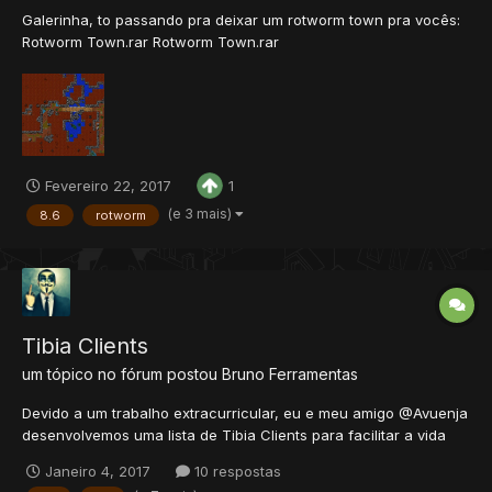
Galerinha, to passando pra deixar um rotworm town pra vocês:
Rotworm Town.rar Rotworm Town.rar
Fevereiro 22, 2017
1
(e 3 mais)
8.6
rotworm
Tibia Clients
um tópico no fórum postou
Bruno
Ferramentas
Devido a um trabalho extracurricular, eu e meu amigo @Avuenja
desenvolvemos uma lista de Tibia Clients para facilitar a vida
dos jogadores que procuram por downloads. Tibia Clients -
Janeiro 4, 2017
10 respostas
Downloads Windows Este site é gerenciado e hospedado por