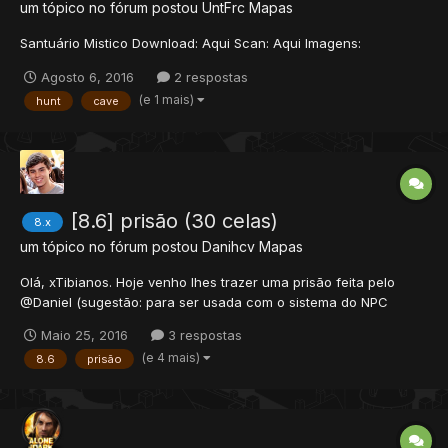
um tópico no fórum postou
UntFrc
Mapas
Santuário Mistico Download: Aqui Scan: Aqui Imagens:
Agosto 6, 2016
2 respostas
(e 1 mais)
hunt
cave
[8.6] prisão (30 celas)
8.x
um tópico no fórum postou
Danihcv
Mapas
Olá, xTibianos. Hoje venho lhes trazer uma prisão feita pelo
@Daniel (sugestão: para ser usada com o sistema do NPC
Justiceiro). Download:
Maio 25, 2016
3 respostas
http://www.4shared.com/file/swOY2bl7ba/prisodanihcv.html *o
(e 4 mais)
8.6
prisão
arquivo também está hospedado aqui no tópico, para o caso de
o 4shared vir a ficar off....