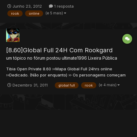
com mapa editado, monstros, spells, vocations e entre outras...
Junho 23, 2012
1 resposta
Forum: rookguardians.rpgdynasty.com IP:
(e 5 mais)
rook
online
rookguardians.servegame.com Versão: 9.44 Uptime: 24hs por
dia
[8.60]Global Full 24H Com Rookgard
um tópico no fórum postou
ultimate1996
Lixeira Pública
Tibia Open Private 8.60 ››Mapa Global Full 24hrs online
››Dedicado. (Nâo por enquanto) ›› Os personagems começam
no Lv1 em Rookgard. Site :
(e 4 mais)
Dezembro 31, 2011
global full
rook
http://toptestgame.servegame.com:8090 IP :
toptestgame.servegame.com Ainda em TesteServer, o servidor
original ficará realmente online após 1...