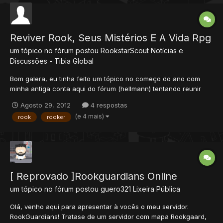
Reviver Rook, Seus Mistérios E A Vida Rpg
um tópico no fórum postou
RookstarScout
Notícias e
Discussões - Tibia Global
Bom galera, eu tinha feito um tópico no começo do ano com
minha antiga conta aqui do fórum (hellmann) tentando reunir
uma galera pra ir em busca da SoF em Rook, ou pelo menos
Agosto 29, 2012
4 respostas
explorar esta ilhazinha tentando reviver num sentimento de
(e 4 mais)
rook
rooker
nostalgia o RPG vivenciado pela maioria nos tempos antigos do
Tibi...
[ Reprovado ]Rookguardians Online
um tópico no fórum postou
guero321
Lixeira Pública
Olá, venho aqui para apresentar à vocês o meu servidor.
RookGuardians! Tratase de um servidor com mapa Rookgaard,