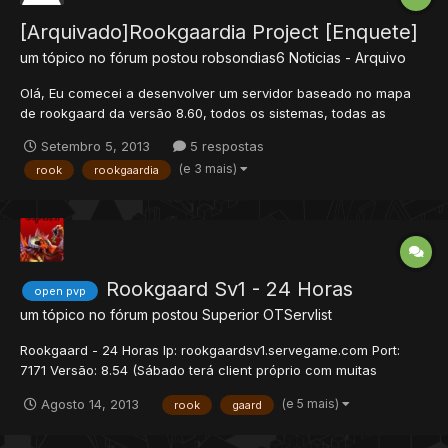
[Arquivado]Rookgaardia Project [Enquete]
um tópico no fórum postou
robsondias6
Noticias - Arquivo
Olá, Eu comecei a desenvolver um servidor baseado no mapa
de rookgaard da versão 8.60, todos os sistemas, todas as
quests, mapa, npcs e os montros são iguais o tibia global. Um
Setembro 5, 2013
5 respostas
servidor feito pra quem realmente gosta de rookgaard. Ainda
(e 3 mais)
rook
rookgaardia
estou pensando sobre muitas coisas no servidor, e prova...
Rookgaard Sv1 - 24 Horas
open pvp
um tópico no fórum postou
Superior
OTServlist
Rookgaard - 24 Horas Ip: rookgaardsv1.servegame.com Port:
7171 Versão: 8.54 (Sábado terá client próprio com muitas
novidades) Acc: 1/1 Site: em breve! Download Client -
(e 5 mais)
Agosto 14, 2013
rook
gaard
http://tibiaclient.com/?os=windows&file=tibia854.exe Download
Ip Changer - http://www.mediafire.com/?3jm9hvj33sotpum...