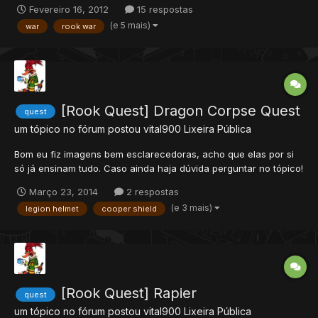
Fevereiro 16, 2012
15 respostas
Notice do ot. Bem vindo ao Maximus War !! Map: Rook war,
(e 5 mais)
war
rook war
Créditos: Techlook Oque mudou ? -- Fo...
[Rook Quest] Dragon Corpse Quest
quest
um tópico no fórum postou
vital900
Lixeira Pública
Bom eu fiz imagens bem esclarecedoras, acho que elas por si
só já ensinam tudo. Caso ainda haja dúvida perguntar no tópico!
Mini Mapa: Alguns dados importantes: Em quesito dos fogos, na
Março 23, 2014
2 respostas
cave possuímos: 4 Large Fir...
(e 3 mais)
legion helmet
cooper shield
[Rook Quest] Rapier
quest
um tópico no fórum postou
vital900
Lixeira Pública