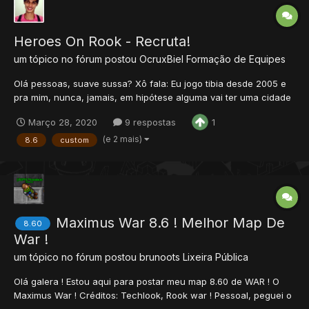
Heroes On Rook - Recruta!
um tópico no fórum postou
OcruxBiel
Formação de Equipes
Olá pessoas, suave sussa? Xô fala: Eu jogo tibia desde 2005 e
pra mim, nunca, jamais, em hipótese alguma vai ter uma cidade
mais dahora que Rookgaard. Engraçado dizer isso, porque é
Março 28, 2020
9 respostas
1
uma cidade bem bosta e bem boa. Eu fico perdido em criar
servidores desde 2008 então eu sei algumas fézes... Pa...
(e 2 mais)
8.6
custom
Maximus War 8.6 ! Melhor Map De
8.60
War !
um tópico no fórum postou
brunoots
Lixeira Pública
Olá galera ! Estou aqui para postar meu map 8.60 de WAR ! O
Maximus War ! Créditos: Techlook, Rook war ! Pessoal, peguei o
map rook war e melhorei muito ele ! Aqui vai a copia do arquivo