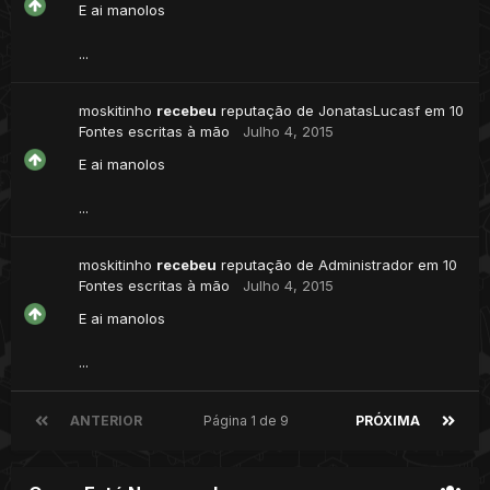
E ai manolos
...
moskitinho
recebeu
reputação de
JonatasLucasf
em
10
Fontes escritas à mão
Julho 4, 2015
E ai manolos
...
moskitinho
recebeu
reputação de
Administrador
em
10
Fontes escritas à mão
Julho 4, 2015
E ai manolos
...
ANTERIOR
Página 1 de 9
PRÓXIMA