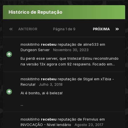
Histórico de Reputação
ANTERIOR
Página 1 de 9
PRÓXIMA
moskitinho
recebeu
reputação de
aline533
em
Dungeon Server
Novembro 30, 2023
Eu perdi esse server, que tristeza! Estou reconstruindo
na versão 13x agora com 92 respawns. Focado em...
moskitinho
recebeu
reputação de
Stigal
em
xTibia -
Recruta!
Julho 3, 2018
Ai é bonito, ai é beleza!
...
moskitinho
recebeu
reputação de
Frenvius
em
INVOCAÇÃO - Nível lendário
Agosto 23, 2017