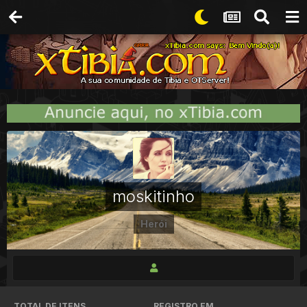
moskitinho
Herói
TOTAL DE ITENS
REGISTRO EM