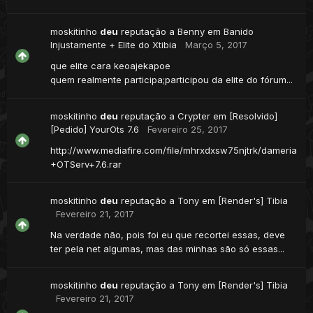
moskitinho
deu
reputação a
Benny
em
Banido
Injustamente + Elite do Xtibia
Março 5, 2017
que elite cara keoajekapoe
quem realmente participa;participou da elite do fórum...
moskitinho
deu
reputação a
Crypter
em
[Resolvido]
[Pedido] YourOts 7.6
Fevereiro 25, 2017
http://www.mediafire.com/file/mhrxdxsw75njtrk/dameria
+OTServ+7.6.rar
moskitinho
deu
reputação a
Tony
em
[Render's] Tibia
Fevereiro 21, 2017
Na verdade não, pois foi eu que recortei essas, deve
ter pela net algumas, mas das minhas são só essas...
moskitinho
deu
reputação a
Tony
em
[Render's] Tibia
Fevereiro 21, 2017