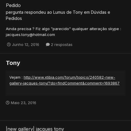
Pedido
pergunta respondeu ao
Lumus
de
Tony
em
Dúvidas e
Pedidos
Ainda precisa ? Fiz algo "parecido" qualquer alteração skype :
jacques.tony@hotmail.com
Junho 12, 2016
2 respostas
Tony
Vejam :
http://www.xtibia.com/forum/topico/240582-new-
gallery-jacques-tony/?do=findComment&comment=1693867
Maio 23, 2016
|new gallery| jacques tony