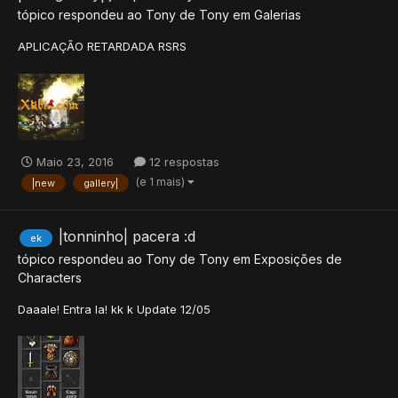
tópico respondeu ao
Tony
de
Tony
em
Galerias
APLICAÇÃO RETARDADA RSRS
Maio 23, 2016
12 respostas
(e 1 mais)
|new
gallery|
|tonninho| pacera :d
ek
tópico respondeu ao
Tony
de
Tony
em
Exposições de
Characters
Daaale! Entra la! kk k Update 12/05