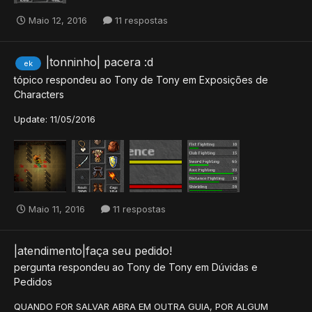
Maio 12, 2016
11 respostas
|tonninho| pacera :d
ek
tópico respondeu ao
Tony
de
Tony
em
Exposições de
Characters
Update: 11/05/2016
Maio 11, 2016
11 respostas
|atendimento|faça seu pedido!
pergunta respondeu ao
Tony
de
Tony
em
Dúvidas e
Pedidos
QUANDO FOR SALVAR ABRA EM OUTRA GUIA, POR ALGUM