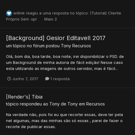
willmk
reagiu a uma resposta no tópico:
(Tutorial) Cliente
Próprio Sem .spr
Maio 2
[Background] Gesior Editavel! 2017
um tópico no fórum postou
Tony
Recursos
Olá, bom dia, boa tarde, boa noite, irei disponibilizar o PSD. de
um Background de minha autoria de fácil edição! Nesse caso
esta utilizando as imagens de outros servidor, mas é fácil...
Junho 7, 2017
1 resposta
[Render's] Tibia
tópico respondeu ao
Tony
de
Tony
em
Recursos
Na verdade não, pois foi eu que recortei essas, deve ter pela
net algumas, mas das minhas são só essas , parei de fazer o
recorte de publicar essas.