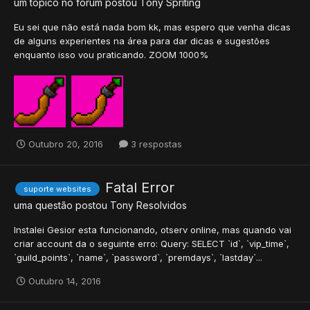
um tópico no fórum postou
Tony
Spriting
Eu sei que não está nada bom kk, mas espero que venha dicas
de alguns experientes na área para dar dicas e sugestões
enquanto isso vou praticando. ZOOM 1000%
Outubro 20, 2016
3 respostas
Fatal Error
suporte websites
uma questão postou
Tony
Resolvidos
Instalei Gesior esta funcionando, otserv online, mas quando vai
criar account da o seguinte erro: Query: SELECT `id`, `vip_time`,
`guild_points`, `name`, `password`, `premdays`, `lastday`...
Outubro 14, 2016