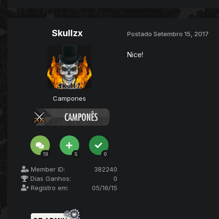
Skullzx
Postado
Setembro 15, 2017
Nice!
Campones
19
5
0
Member ID:
382240
Dias Ganhos:
0
Registro em:
05/16/15