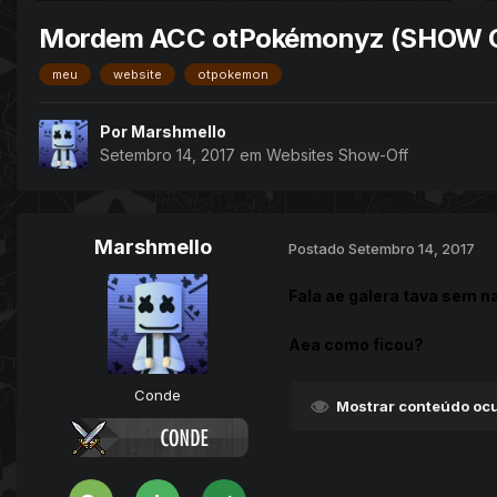
Mordem ACC otPokémonyz (SHOW 
meu
website
otpokemon
Por
Marshmello
Setembro 14, 2017
em
Websites Show-Off
Marshmello
Postado
Setembro 14, 2017
Fala ae galera tava sem na
Aea como ficou?
Conde
Mostrar conteúdo ocu