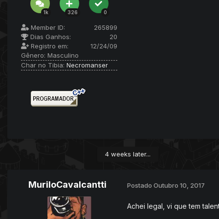
1k
326
0
Member ID:
265899
Dias Ganhos:
20
Registro em:
12/24/09
Gênero:
Masculino
Char no Tibia:
Necromanser
4 weeks later...
MuriloCavalcantti
Postado
Outubro 10, 2017
Achei legal, vi que tem tale