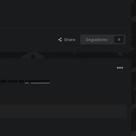
Share
Seguidores
0
ecido com do
otpokemon