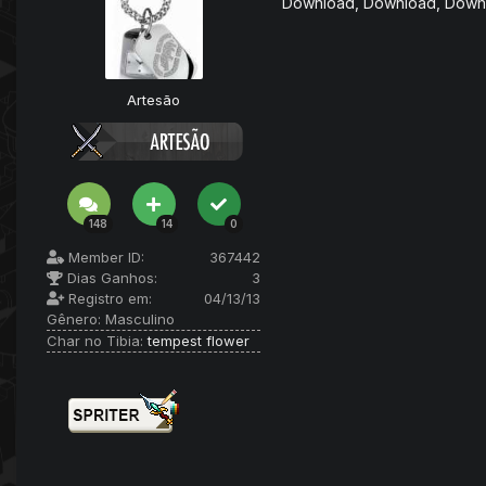
Download, Download, Downl
Artesão
148
14
0
Member ID:
367442
Dias Ganhos:
3
Registro em:
04/13/13
Gênero:
Masculino
Char no Tibia:
tempest flower