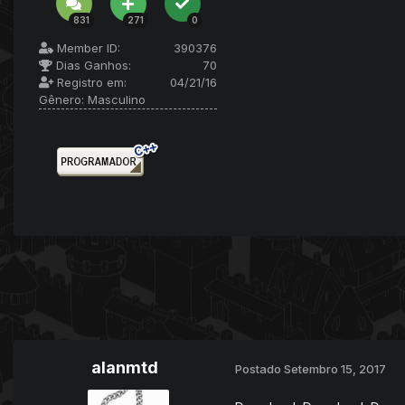
831
271
0
Member ID:
390376
Dias Ganhos:
70
Registro em:
04/21/16
Gênero:
Masculino
alanmtd
Postado
Setembro 15, 2017