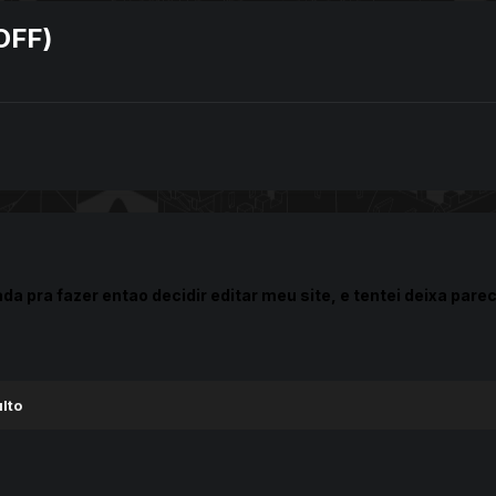
OFF)
da pra fazer entao decidir editar meu site, e tentei deixa par
lto