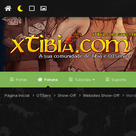
Portal
Fóruns
Tutoriais
Suporte
Página Inicial
OTServ
Show-Off
Websites Show-Off
Mord