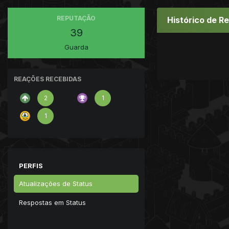
REPUTAÇÃO
Histórico de R
39
Guarda
REAÇÕES RECEBIDAS
2
1
1
PERFIS
Atualizações de Status
Respostas em Status