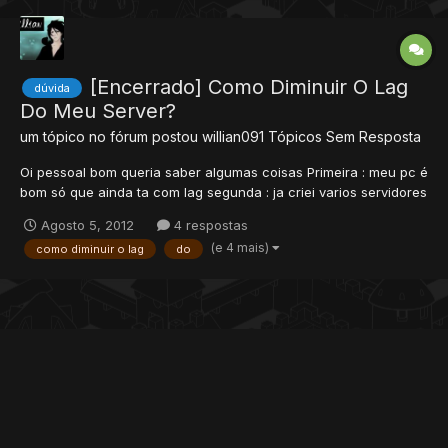
[Encerrado] Como Diminuir O Lag
dúvida
Do Meu Server?
um tópico no fórum postou
willian091
Tópicos Sem Resposta
Oi pessoal bom queria saber algumas coisas Primeira : meu pc é
bom só que ainda ta com lag segunda : ja criei varios servidores
como bleach,naruto e outros e nao tinham quase nada de lag
Agosto 5, 2012
4 respostas
principalmente o bleach terceira : queria saber como posso
(e 4 mais)
como diminuir o lag
do
diminuir o lag do meu server Servidor: Pokemon(pok...