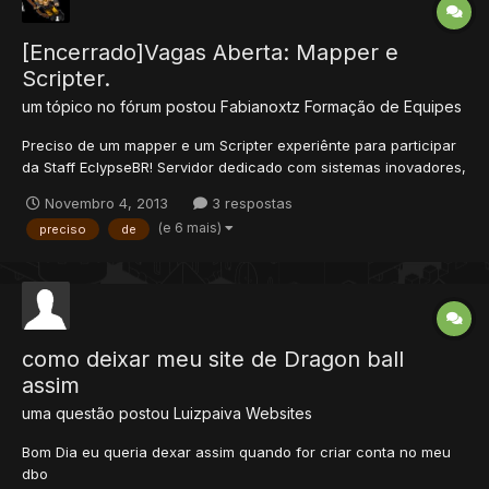
[Encerrado]Vagas Aberta: Mapper e
Scripter.
um tópico no fórum postou
Fabianoxtz
Formação de Equipes
Preciso de um mapper e um Scripter experiênte para participar
da Staff EclypseBR! Servidor dedicado com sistemas inovadores,
se for do seu interesse, favor entrar em contato comigo. Skype:
Novembro 4, 2013
3 respostas
Fabianodjfull Abraços!
(e 6 mais)
preciso
de
como deixar meu site de Dragon ball
assim
uma questão postou
Luizpaiva
Websites
Bom Dia eu queria dexar assim quando for criar conta no meu
dbo