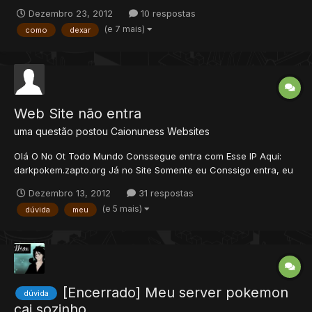
Dezembro 23, 2012
10 respostas
(e 7 mais)
como
dexar
Web Site não entra
uma questão postou
Caionuness
Websites
Olá O No Ot Todo Mundo Conssegue entra com Esse IP Aqui:
darkpokem.zapto.org Já no Site Somente eu Conssigo entra, eu
entro pelo o http://darkpokem.zapto.org/ Ou Tbm Localhost mais
Dezembro 13, 2012
31 respostas
meus amigos não consseguem de geito nenhum oque eu tenho
(e 5 mais)
dúvida
meu
que fazer pra eles emtrarem ? OBS: Minha Internet não é Co...
[Encerrado] Meu server pokemon
dúvida
cai sozinho