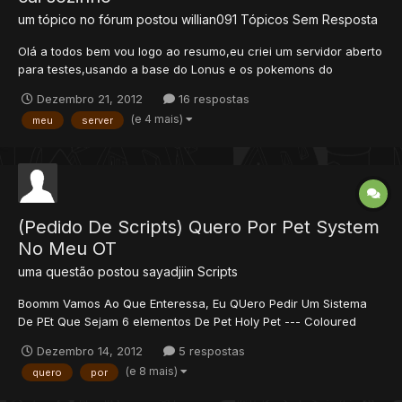
um tópico no fórum postou
willian091
Tópicos Sem Resposta
Olá a todos bem vou logo ao resumo,eu criei um servidor aberto
para testes,usando a base do Lonus e os pokemons do
Centurion,esse e todos os pokemons que ja fiz eles caim
Dezembro 21, 2012
16 respostas
sozinho tipo assim da um trave no Forgotten (Executor) que é o
(e 4 mais)
meu
server
executor do Dash e funciona perfeitamente,bom quero saber o
por q...
(Pedido De Scripts) Quero Por Pet System
No Meu OT
uma questão postou
sayadjiin
Scripts
Boomm Vamos Ao Que Enteressa, Eu QUero Pedir Um Sistema
De PEt Que Sejam 6 elementos De Pet Holy Pet --- Coloured
Eggs o Amarelo Tera Pet --- Coloured Eggs o Verde Ice Pet ---
Dezembro 14, 2012
5 respostas
Coloured Eggs o Azul Fire Pet --- Coloured Eggs o Vermelho
(e 8 mais)
quero
por
Energy Pet --- Coloured Eggs o ROXO Phoenix Pet ---...