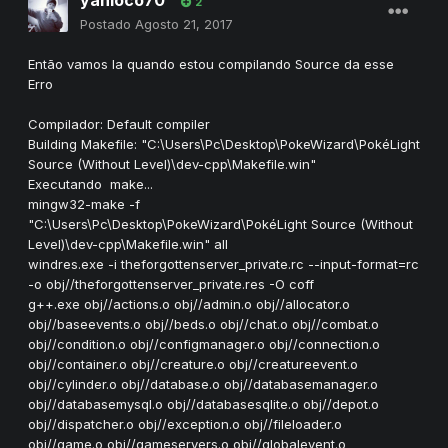
2
Postado
Agosto 21, 2017
Então vamos la quando estou compilando Source da esse
Erro
Compilador: Default compiler
Building Makefile: "C:\Users\Pc\Desktop\PokeWizard\PokéLight
Source (Without Level)\dev-cpp\Makefile.win"
Executando make...
mingw32-make -f
"C:\Users\Pc\Desktop\PokeWizard\PokéLight Source (Without
Level)\dev-cpp\Makefile.win" all
windres.exe -i theforgottenserver_private.rc --input-format=rc
-o obj//theforgottenserver_private.res -O coff
g++.exe obj//actions.o obj//admin.o obj//allocator.o
obj//baseevents.o obj//beds.o obj//chat.o obj//combat.o
obj//condition.o obj//configmanager.o obj//connection.o
obj//container.o obj//creature.o obj//creatureevent.o
obj//cylinder.o obj//database.o obj//databasemanager.o
obj//databasemysql.o obj//databasesqlite.o obj//depot.o
obj//dispatcher.o obj//exception.o obj//fileloader.o
obj//game.o obj//gameservers.o obj//globalevent.o