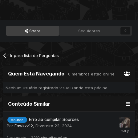
Share
Seguidores
0
Ir para lista de Perguntas
Quem Está Navegando
0 membros estão online
Nenhum usuário registrado visualizando esta página.
Conteúdo Similar
Erro ao compilar Sources
source
Por
Fawkzz12
,
Fevereiro 22, 2024
1
resposta
2219
visualizações