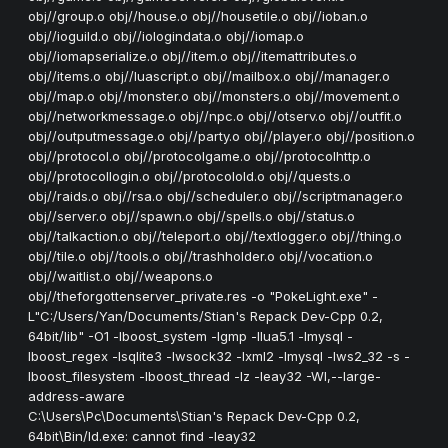
obj//group.o obj//house.o obj//housetile.o obj//ioban.o
obj//ioguild.o obj//iologindata.o obj//iomap.o
obj//iomapserialize.o obj//item.o obj//itemattributes.o
obj//items.o obj//luascript.o obj//mailbox.o obj//manager.o
obj//map.o obj//monster.o obj//monsters.o obj//movement.o
obj//networkmessage.o obj//npc.o obj//otserv.o obj//outfit.o
obj//outputmessage.o obj//party.o obj//player.o obj//position.o
obj//protocol.o obj//protocolgame.o obj//protocolhttp.o
obj//protocollogin.o obj//protocolold.o obj//quests.o
obj//raids.o obj//rsa.o obj//scheduler.o obj//scriptmanager.o
obj//server.o obj//spawn.o obj//spells.o obj//status.o
obj//talkaction.o obj//teleport.o obj//textlogger.o obj//thing.o
obj//tile.o obj//tools.o obj//trashholder.o obj//vocation.o
obj//waitlist.o obj//weapons.o
obj//theforgottenserver_private.res -o "PokeLight.exe" -
L"C:/Users/Yan/Documents/Stian's Repack Dev-Cpp 0.2,
64bit/lib" -O1 -lboost_system -lgmp -llua5.1 -lmysql -
lboost_regex -lsqlite3 -lwsock32 -lxml2 -lmysql -lws2_32 -s -
lboost_filesystem -lboost_thread -lz -leay32 -Wl,--large-
address-aware
C:\Users\Pc\Documents\Stian's Repack Dev-Cpp 0.2,
64bit\Bin/ld.exe: cannot find -leay32