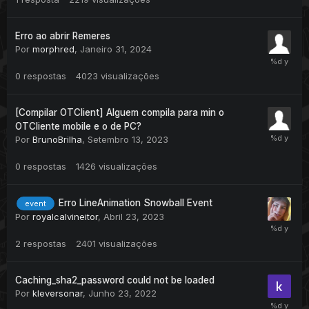
Erro ao abrir Remeres
Por
morphred
,
Janeiro 31, 2024
0
respostas
4023
visualizações
[Compilar OTClient] Alguem compila para min o
OTCliente mobile e o de PC?
Por
BrunoBrilha
,
Setembro 13, 2023
0
respostas
1426
visualizações
Erro LineAnimation Snowball Event
event
Por
royalcalvineitor
,
Abril 23, 2023
2
respostas
2401
visualizações
Caching_sha2_password could not be loaded
Por
kleversonar
,
Junho 23, 2022