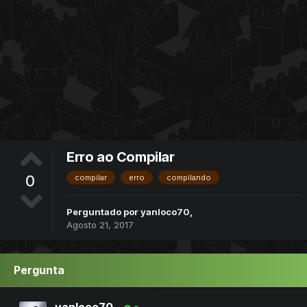
Erro ao Compilar
0
compilar
erro
compilando
Perguntado por
yanloco70
,
Agosto 21, 2017
Pergunta
yanloco70