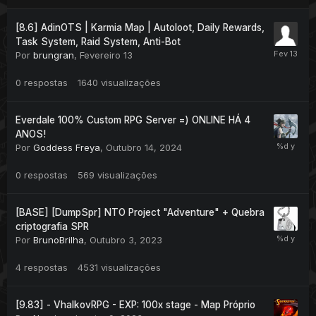
[8.6] AdinOTS | Karmia Map | Autoloot, Daily Rewards,
Task System, Raid System, Anti-Bot
Por
brungran
,
Fevereiro 13
0
respostas
1640
visualizações
Everdale 100% Custom RPG Server =) ONLINE HÁ 4
ANOS!
Por
Goddess Freya
,
Outubro 14, 2024
0
respostas
569
visualizações
[BASE] [DumpSpr] NTO Project "Adventure" + Quebra
criptografia SPR
Por
BrunoBrilha
,
Outubro 3, 2023
4
respostas
4531
visualizações
[9.83] - VhalkovRPG - EXP: 100x stage - Map Próprio