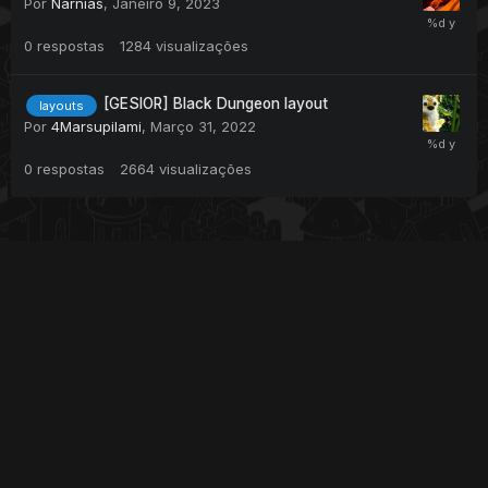
Por
Narnias
,
Janeiro 9, 2023
0
respostas
1284
visualizações
[GESIOR] Black Dungeon layout
layouts
Por
4Marsupilami
,
Março 31, 2022
0
respostas
2664
visualizações