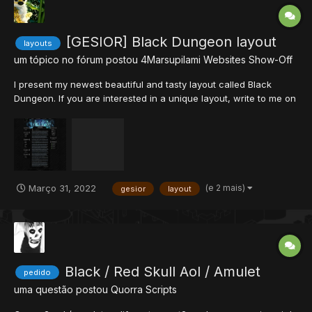
[GESIOR] Black Dungeon layout
layouts
um tópico no fórum postou
4Marsupilami
Websites Show-Off
I present my newest beautiful and tasty layout called Black
Dungeon. If you are interested in a unique layout, write to me on
discord. • E-mail: 4Marsupilami@gmail.com • Discord:
4Marsupilami#1243
(e 2 mais)
Março 31, 2022
gesior
layout
Black / Red Skull Aol / Amulet
pedido
uma questão postou
Quorra
Scripts