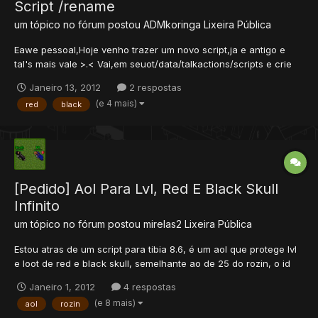
Script /rename
um tópico no fórum postou
ADMkoringa
Lixeira Pública
Eawe pessoal,Hoje venho trazer um novo script,ja e antigo e
tal's mais vale >.< Vai,em seuot/data/talkactions/scripts e crie
um arquivo lua Chamado rename.lua e coloque o seguinte script
Janeiro 13, 2012
2 respostas
dentro: --Player rename by Mock the bear (MTB) function
(e 4 mais)
red
black
sugested() --GName generator local cons = {...
[Pedido] Aol Para Lvl, Red E Black Skull
Infinito
um tópico no fórum postou
mirelas2
Lixeira Pública
Estou atras de um script para tibia 8.6, é um aol que protege lvl
e loot de red e black skull, semelhante ao de 25 do rozin, o id
no script pode ser o do broken amulet 2196 se nao me engano.
Janeiro 1, 2012
4 respostas
No momento o server que estou ultilizando é o Real server 3.3 (
(e 8 mais)
aol
rozin
Map global ). do REP++++++++++