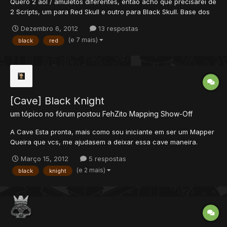
Quero 2 aol / amuletos diferentes, então acho que precisarei de
2 Scripts, um para Red Skull e outro para Black Skull. Base dos
2: AOL infinito, quando char morre o amuleto continua lá, e não
Dezembro 6, 2012
13 respostas
perde items. Diferencial: Red Skull Amulet: um char normal, ao
(e 7 mais)
black
red
morrer, perdera apenas 80% de e...
[Cave] Black Knight
um tópico no fórum postou
FehZito
Mapping Show-Off
A Cave Esta pronta, mais como sou iniciante em ser um Mapper
Queira que vcs, me ajudasem a deixar essa cave maneira.
Segue as SS para ver a Cave. ENTRADA Caminho 1 Caminho 2
Março 15, 2012
5 respostas
Caminho 3 A cave de Bk (primeiro andar) A cave de Bk
(e 2 mais)
black
knight
(Segundo andar) Falem dicas p...