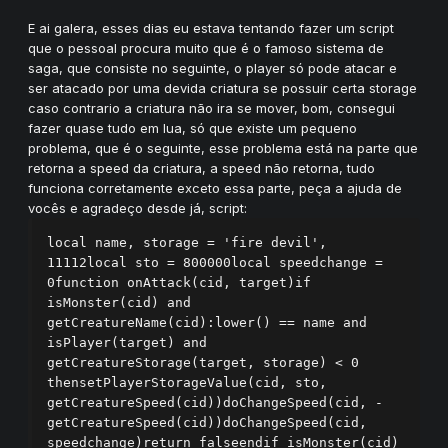
E ai galera, esses dias eu estava tentando fazer um script
que o pessoal procura muito que é o famoso sistema de
saga, que consiste no seguinte, o player só pode atacar e
ser atacado por uma devida criatura se possuir certa storage
caso contrario a criatura não ira se mover, bom, consegui
fazer quase tudo em lua, só que existe um pequeno
problema, que é o seguinte, esse problema está na parte que
retorna a speed da criatura, a speed não retorna, tudo
funciona corretamente exceto essa parte, peça a ajuda de
vocês e agradeço desde já, script:
local name, storage = 'fire devil', 
11112local sto = 800000local speedchange = 
0function onAttack(cid, target)if 
isMonster(cid) and 
getCreatureName(cid):lower() == name and 
isPlayer(target) and 
getCreatureStorage(target, storage) < 0 
thensetPlayerStorageValue(cid, sto, 
getCreatureSpeed(cid))doChangeSpeed(cid, -
getCreatureSpeed(cid))doChangeSpeed(cid, 
speedchange)return falseendif isMonster(cid) 