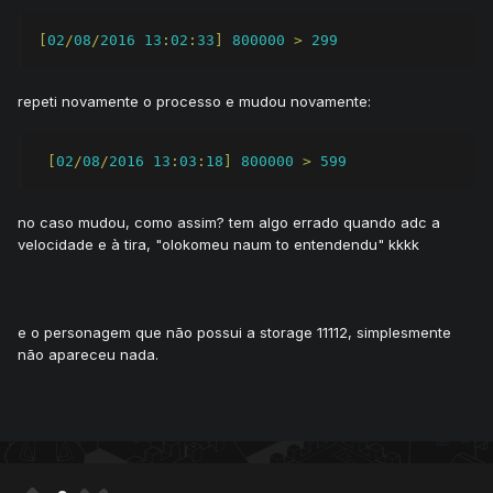
[
02
/
08
/
2016
13
:
02
:
33
]
800000
>
299
repeti novamente o processo e mudou novamente:
[
02
/
08
/
2016
13
:
03
:
18
]
800000
>
599
no caso mudou, como assim? tem algo errado quando adc a
velocidade e à tira, "olokomeu naum to entendendu" kkkk
e o personagem que não possui a storage 11112, simplesmente
não apareceu nada.