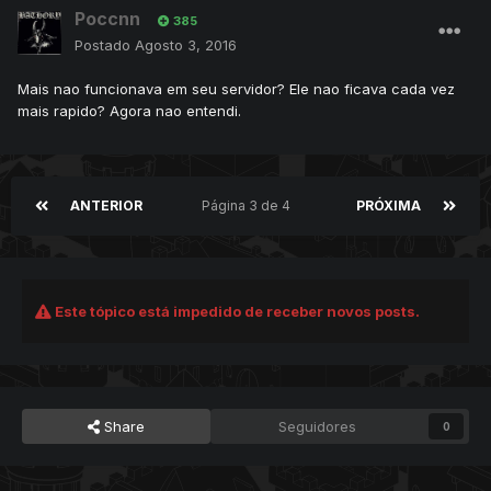
Poccnn
end
385
return true
Postado
Agosto 3, 2016
end
Mais nao funcionava em seu servidor? Ele nao ficava cada vez
mais rapido? Agora nao entendi.
ANTERIOR
Página 3 de 4
PRÓXIMA
Este tópico está impedido de receber novos posts.
Share
Seguidores
0