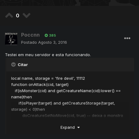
0
Poccnn
385
Postado
Agosto 3, 2016
Testei em meu servidor e esta funcionando.
Citar
local name, storage = 'fire devil', 11112
function onAttack(cid, target)
if(isMonster(cid) and getCreatureName(cid):lower() ==
name)then
if(isPlayer(target) and getCreatureStorage(target,
storage) < 0)then
doCreatureSetNoMove(cid, true) -- deixa o monstro
imovel.
Expand
return false
elseif(isPlayer(target) and getCreatureStorage(target,