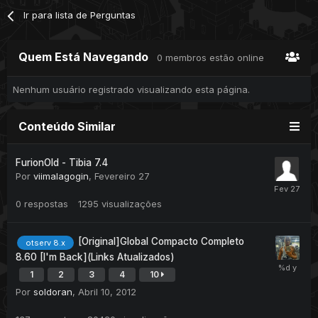
Ir para lista de Perguntas
Quem Está Navegando
0 membros estão online
Nenhum usuário registrado visualizando esta página.
Conteúdo Similar
FurionOld - Tibia 7.4
Por
viimalagogin
,
Fevereiro 27
0
respostas
1295
visualizações
[Original]Global Compacto Completo
otserv 8.x
8.60 [I'm Back](Links Atualizados)
1
2
3
4
10
Por
soldoran
,
Abril 10, 2012