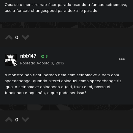
storage) > 0)then
Obs: se o monstro nao ficar parado usando a funcao setnomove,
doCreatureSetNoMove(cid, false)
use a funcao changespeed para deixa-lo parado.
end
end
return true
end
function onCombat(cid, target)
0
if isPlayer(cid) and getCreatureStorage(cid, storage) < 0
and isMonster(target) and getCreatureName(target):lower()
== name then
nbb147
8
return false
Postado
Agosto 3, 2016
elseif isMonster(cid) and getCreatureName(cid):lower() ==
name and isPlayer(target) and getCreatureStorage(target,
o monstro não ficou parado nem com setnomove e nem com
storage) < 0 then
speedchange, quando alterei coloquei como speedchange fiz
return false
igual o setnomove colocando o (cid, true) e tal, nossa ai
end
funcionou e aqui não, o que pode ser isso?
return true
end
function onKill(cid, target, lastHit)
if isMonster(target) and getCreatureName(target):lower()
0
== name and isPlayer(cid) and getCreatureStorage(cid,
storage) > 0 then
doCreatureSetStorage(cid, storage, -1)