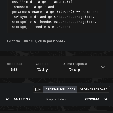
onKill(cid, target, lastHit)if 
isMonster(target) and 
getCreatureName(target):lower() == name and 
isPlayer(cid) and getCreatureStorage(cid, 
storage) > 0 thendoCreatureSetStorage(cid, 
storage, -1)endreturn trueend
Editado
Julho 30, 2016
por nbb147
Respostas
Created
Última resposta
50
%d y
%d y
ORDENAR POR VOTOS
ORDENAR POR DATA
ANTERIOR
Página 3 de 4
PRÓXIMA