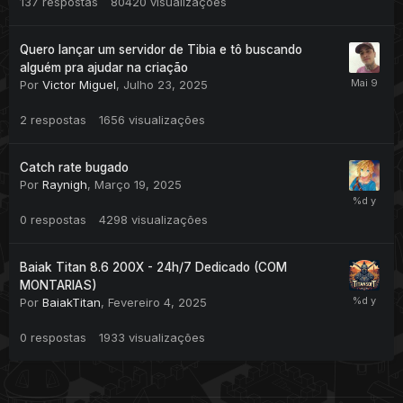
137
respostas
80420
visualizações
Quero lançar um servidor de Tibia e tô buscando
alguém pra ajudar na criação
Por
Victor Miguel
,
Julho 23, 2025
2
respostas
1656
visualizações
Catch rate bugado
Por
Raynigh
,
Março 19, 2025
0
respostas
4298
visualizações
Baiak Titan 8.6 200X - 24h/7 Dedicado (COM
MONTARIAS)
Por
BaiakTitan
,
Fevereiro 4, 2025
0
respostas
1933
visualizações