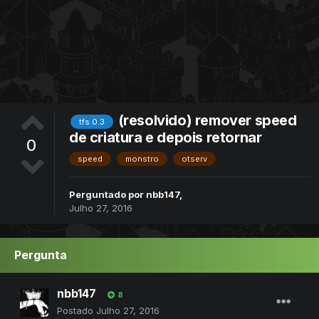
(resolvido) remover speed
tfs 0.3
de criatura e depois retornar
0
speed
monstro
otserv
Perguntado por
nbb147
,
Julho 27, 2016
Pergunta
nbb147
8
Postado
Julho 27, 2016