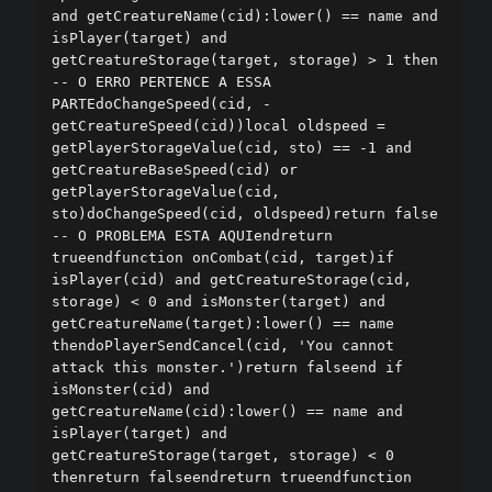
and getCreatureName(cid):lower() == name and 
isPlayer(target) and 
getCreatureStorage(target, storage) > 1 then 
-- O ERRO PERTENCE A ESSA 
PARTEdoChangeSpeed(cid, -
getCreatureSpeed(cid))local oldspeed = 
getPlayerStorageValue(cid, sto) == -1 and 
getCreatureBaseSpeed(cid) or 
getPlayerStorageValue(cid, 
sto)doChangeSpeed(cid, oldspeed)return false 
-- O PROBLEMA ESTA AQUIendreturn 
trueendfunction onCombat(cid, target)if 
isPlayer(cid) and getCreatureStorage(cid, 
storage) < 0 and isMonster(target) and 
getCreatureName(target):lower() == name 
thendoPlayerSendCancel(cid, 'You cannot 
attack this monster.')return falseend if 
isMonster(cid) and 
getCreatureName(cid):lower() == name and 
isPlayer(target) and 
getCreatureStorage(target, storage) < 0 
thenreturn falseendreturn trueendfunction 