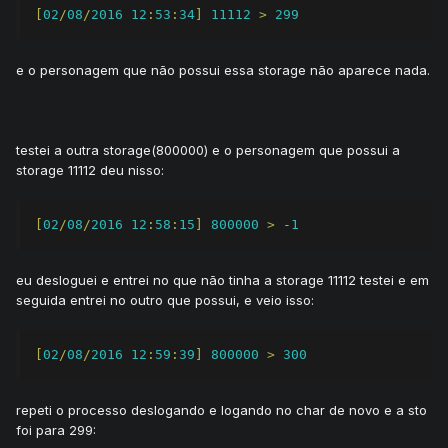
[
02
/
08
/
2016
12
:
53
:
34
]
11112
>
299
e o personagem que não possui essa storage não aparece nada.
testei a outra storage(800000) e o personagem que possui a
storage 11112 deu nisso:
[
02
/
08
/
2016
12
:
58
:
15
]
800000
>
-
1
eu desloguei e entrei no que não tinha a storage 11112 testei e em
seguida entrei no outro que possui, e veio isso:
[
02
/
08
/
2016
12
:
59
:
39
]
800000
>
300
repeti o processo deslogando e logando no char de novo e a sto
foi para 299: