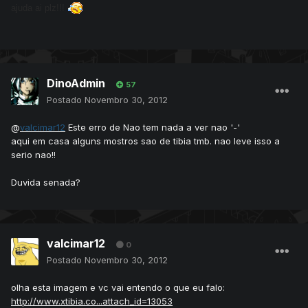
ajuda ai plz!!!
DinoAdmin
57
Postado
Novembro 30, 2012
@
valcimar12
Este erro de Nao tem nada a ver nao '-'
aqui em casa alguns mostros sao de tibia tmb. nao leve isso a
serio nao!!
Duvida senada?
valcimar12
0
Postado
Novembro 30, 2012
olha esta imagem e vc vai entendo o que eu falo:
http://www.xtibia.co...attach_id=13053