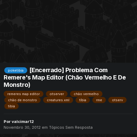
[Encerrado] Problema Com
poketibia
Remere's Map Editor (Chão Vermelho E De
Monstro)
remeres map editor
otserver
chão vermelho
chão de monstro
creatures.xml
tíbia
rme
otserv
tibia
Por
valcimar12
Novembro 30, 2012
em
Tópicos Sem Resposta