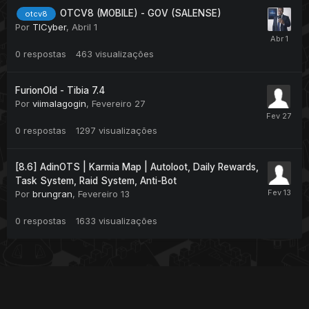
OTCV8 (MOBILE) - GOV (SALENSE)
otcv8
Por
TICyber
,
Abril 1
0
respostas
463
visualizações
FurionOld - Tibia 7.4
Por
viimalagogin
,
Fevereiro 27
0
respostas
1297
visualizações
[8.6] AdinOTS | Karmia Map | Autoloot, Daily Rewards,
Task System, Raid System, Anti-Bot
Por
brungran
,
Fevereiro 13
0
respostas
1633
visualizações