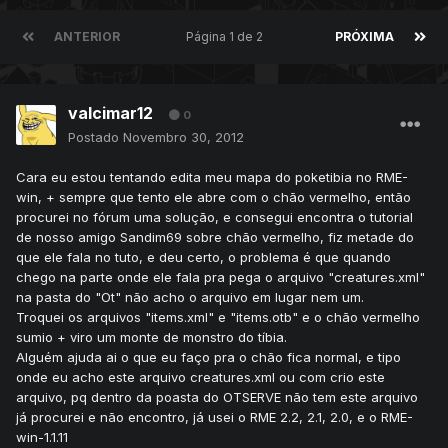
ANTERIOR
Página 1 de 2
PRÓXIMA
valcimar12
0
Postado
Novembro 30, 2012
Cara eu estou tentando edita meu mapa do poketibia no RME-
win, + sempre que tento ele abre com o chão vermelho, então
procurei no fórum uma solução, e consegui encontra o tutorial
de nosso amigo Sandim69 sobre chão vermelho, fiz metade do
que ele fala no tuto, e deu certo, o problema é que quando
chego na parte onde ele fala pra pega o arquivo "creatures.xml"
na pasta do "Ot" não acho o arquivo em lugar nem um.
Troquei os arquivos "items.xml" e "items.otb" e o chão vermelho
sumio + viro um monte de monstro do tíbia.
Alguém ajuda ai o que eu faço pra o chão fica normal, e tipo
onde eu acho este arquivo creatures.xml ou com crio este
arquivo, pq dentro da poasta do OTSERVE não tem este arquivo
já procurei e não encontro, já usei o RME 2.2, 2.1, 2.0, e o RME-
win-1.1.11