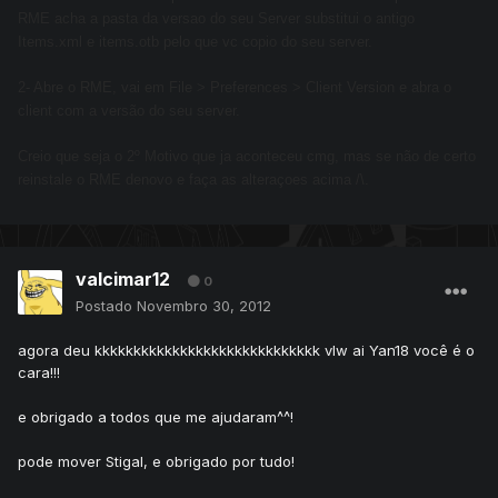
RME acha a pasta da versao do seu Server substitui o antigo
Items.xml e items.otb pelo que vc copio do seu server.
2- Abre o RME, vai em File > Preferences > Client Version e abra o
client com a versão do seu server.
Creio que seja o 2º Motivo que ja aconteceu cmg, mas se não de certo
reinstale o RME denovo e faça as alteraçoes acima /\.
valcimar12
0
Postado
Novembro 30, 2012
agora deu kkkkkkkkkkkkkkkkkkkkkkkkkkkkk vlw ai Yan18 você é o
cara!!!
e obrigado a todos que me ajudaram^^!
pode mover Stigal, e obrigado por tudo!