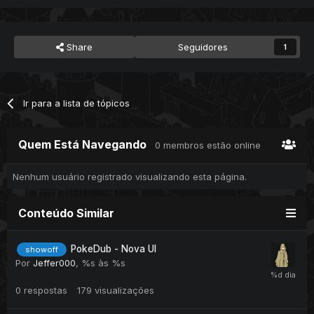
Share
Seguidores
1
Ir para a lista de tópicos
Quem Está Navegando
0 membros estão online
Nenhum usuário registrado visualizando esta página.
Conteúdo Similar
PokeDub - Nova UI
showoff
Por
Jeffer000
,
%s às %s
0
respostas
179
visualizações