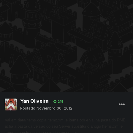
Yan Oliveira
215
Postado
Novembro 30, 2012
Vai em data/items copia itemx.xml e items.otb e vai na pasta do RME
acha a pasta da versao do seu Server substitui o antigo Items.xml e
items.otb pelo que vc copio do seu server.