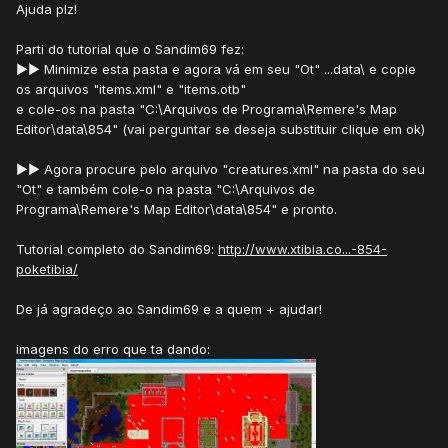
Ajuda plz!
Parti do tutorial que o Sandim69 fez:
►► Minimize esta pasta e agora vá em seu "Ot" ...data\ e copie
os arquivos "items.xml" e "items.otb"
e cole-os na pasta "C:\Arquivos de Programa\Remere's Map
Editor\data\854" (vai perguntar se deseja substituir clique em ok)
►► Agora procure pelo arquivo "creatures.xml" na pasta do seu
"Ot" e também cole-o na pasta "C:\Arquivos de
Programa\Remere's Map Editor\data\854" e pronto.
Tutorial completo do Sandim69:
http://www.xtibia.co...-854-
poketibia/
De já agradeço ao Sandim69 e a quem + ajudar!
imagens do erro que ta dando: