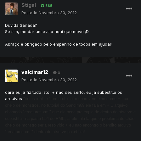
Stigal
585
Postado
Novembro 30, 2012
Duvida Sanada?
Se sim, me dar um aviso aqui que movo ;D
Abraço e obrigado pelo empenho de todos em ajudar!
valcimar12
0
Postado
Novembro 30, 2012
cara eu já fiz tudo isto, + não deu serto, eu ja subestitui os
arquivos
"items.xml" e "items.otb" ai o chao vermelho some + fica
cheio de monstros, no tutorial do
Sandim69 ele fala em + 1 arquivo
chamado "
creatures.xml" que ele pede pra copia de dentro do otserve e
subestituir na pasta 854 do RME, ai ele fala la que o problema do chão
cheio de monstro seria resolvido + eu não encontro o bendito arquivo
"
creatures.xml" dentro do otserve poketibia!