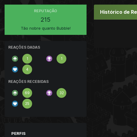
REPUTAÇÃO
Histórico de R
215
Tão nobre quanto Bubble!
REAÇÕES DADAS
1
1
4
REAÇÕES RECEBIDAS
69
32
25
PERFIS