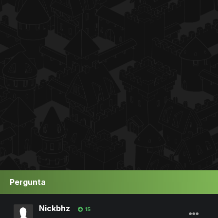
Pergunta
Nickbhz
15