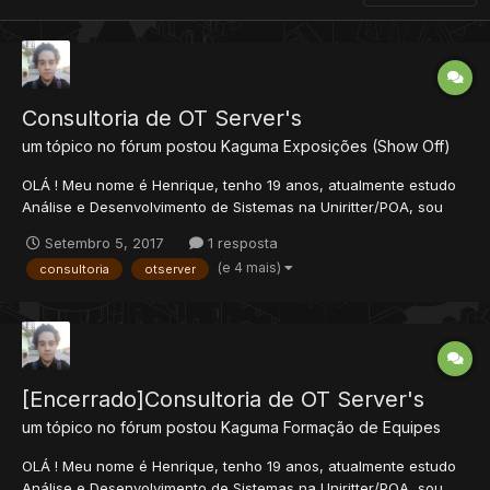
Consultoria de OT Server's
um tópico no fórum postou
Kaguma
Exposições (Show Off)
OLÁ ! Meu nome é Henrique, tenho 19 anos, atualmente estudo
Análise e Desenvolvimento de Sistemas na Uniritter/POA, sou
Freelancer à algum tempo e já desenvolvi diversos tipos de
Setembro 5, 2017
1 resposta
sistemas e estou aqui hoje para oferecer meus serviços de
(e 4 mais)
consultoria
otserver
consultoria em otserver para aqu...
[Encerrado]Consultoria de OT Server's
um tópico no fórum postou
Kaguma
Formação de Equipes
OLÁ ! Meu nome é Henrique, tenho 19 anos, atualmente estudo
Análise e Desenvolvimento de Sistemas na Uniritter/POA, sou