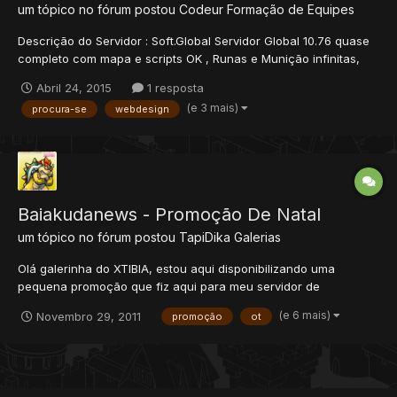
um tópico no fórum postou
Codeur
Formação de Equipes
Descrição do Servidor : Soft.Global Servidor Global 10.76 quase
completo com mapa e scripts OK , Runas e Munição infinitas,
queremos por o servidor online até dia 25/04 ou seja Amanhã
Abril 24, 2015
1 resposta
(Sábado), esta muito bom, porem encontramos algumas
(e 3 mais)
procura-se
webdesign
dificuldade em modificar algumas coisas no site como os aviso...
Baiakudanews - Promoção De Natal
um tópico no fórum postou
TapiDika
Galerias
Olá galerinha do XTIBIA, estou aqui disponibilizando uma
pequena promoção que fiz aqui para meu servidor de
inauguração já que iremos inaugura próximo ao natal, mas
(e 6 mais)
Novembro 29, 2011
promoção
ot
como dito todos podem utilizar esse banner de promoção!
#DICA - Utilize no Topo do seu site no "LESTNEWS" assim que
passar...