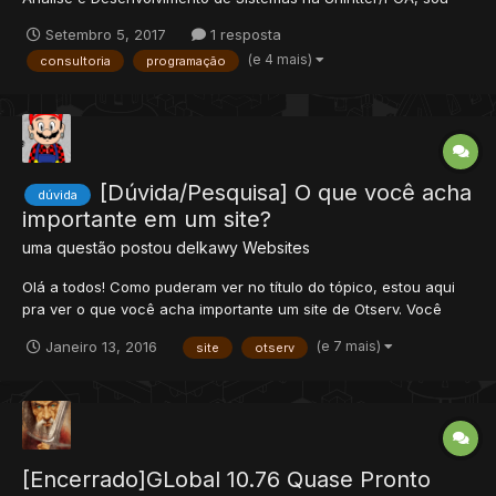
Freelancer à algum tempo e já desenvolvi diversos tipos de
Setembro 5, 2017
1 resposta
sistemas e estou aqui hoje para oferecer meus serviços de
(e 4 mais)
consultoria
programação
consultoria em otserver para aqu...
[Dúvida/Pesquisa] O que você acha
dúvida
importante em um site?
uma questão postou
delkawy
Websites
Olá a todos! Como puderam ver no título do tópico, estou aqui
pra ver o que você acha importante um site de Otserv. Você
pode falar qualquer coisa, por mais complexa ou simples que
(e 7 mais)
Janeiro 13, 2016
site
otserv
seja, por exemplo: "Um sistema que informe o meu desempenho
em upar, mostrando uma média de experiência que consigo e...
[Encerrado]GLobal 10.76 Quase Pronto