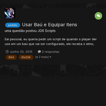
currentTarget = monster:getTarget...
Usar Baú e Equipar itens
pedido
uma questão postou
JG6
Scripts
Eai pessoal, eu queria pedir um script de quando o player der
use em um baú que vai ser configurado, ele receba o elmo,
armadura, braços, pernas, e botas, e que eles se equipem
Junho 25, 2015
2 respostas
sozinhos e sai um efeito determinado no script, quando der use
(e 2 mais)
854
tfs036
novamente no baú os itens desaparecem do set, caso não
tenha...