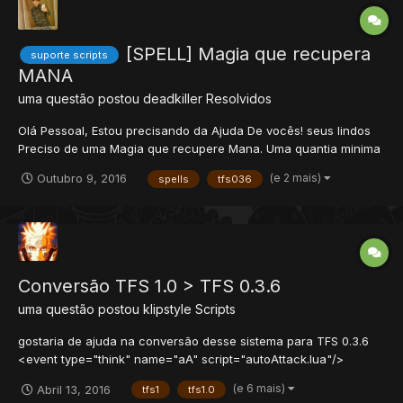
[SPELL] Magia que recupera
suporte scripts
MANA
uma questão postou
deadkiller
Resolvidos
Olá Pessoal, Estou precisando da Ajuda De vocês! seus lindos
Preciso de uma Magia que recupere Mana. Uma quantia minima
e uma máxima. Porém que essa recuperação seja com o player
(e 2 mais)
Outubro 9, 2016
spells
tfs036
Parado,com um efeito contínuo e se movimentar-se ou entrar
em Battle, a magia Para. Já vi parecidos com DBO e tud...
Conversão TFS 1.0 > TFS 0.3.6
uma questão postou
klipstyle
Scripts
gostaria de ajuda na conversão desse sistema para TFS 0.3.6
<event type="think" name="aA" script="autoAttack.lua"/>
function onThink(cid, interval) local monster = Monster(cid) if
(e 6 mais)
Abril 13, 2016
tfs1
tfs1.0
monster ~= nil then local targets = monster:getTargetList() local