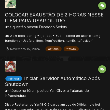
COLOCAR EXAUSTÃO DE 2 HORAS NESSE
ITEM PARA USAR OUTRO
uma questão postou
Emooooo
Scripts
tfs 0.3.6 local config = { effect = 503 -- Effect ao usar o item }
function onUse(cid, item, fromPosition, itemEx, toPosition)
doCreatureAddMana(cid, getCreatureMaxMana(cid))
Novembro 15, 2024
actions
tfs036
doRemoveItem(item.uid) doCreatureSay(cid, "...
Iniciar Servidor Automático Após
reiniciar
Shutdown
um tópico no fórum postou
Yan Oliveira
Tutoriais de
Infraestrutura
Distro Restarter by Yan18 Olá caros amigos do Xtibia, hoje irei
ensinar como reiniciar a distro do server automaticamente após