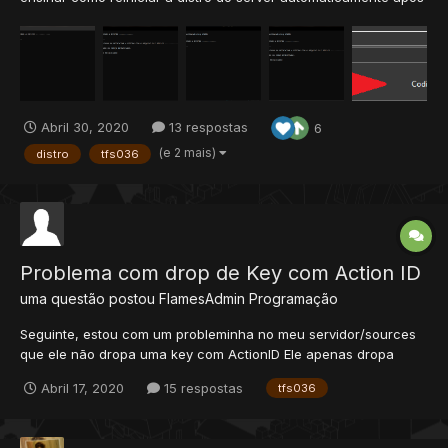
um shutdown (no sistema operacional Windows). Decidi fazer
esse tutorial após ver muitos pedidos sobre isso, não sei se já
existe algum tutorial sobre isso aqui...
Abril 30, 2020
13 respostas
6
(e 2 mais)
distro
tfs036
Problema com drop de Key com Action ID
uma questão postou
FlamesAdmin
Programação
Seguinte, estou com um probleminha no meu servidor/sources
que ele não dropa uma key com ActionID Ele apenas dropa
como se fosse item normal. 18:54 Você vê purple key (Key:0).
Abril 17, 2020
15 respostas
tfs036
ItemID: [2086]. Se alguém tiver uma solução e puder ajudar
ficarei grato e darei a devida reputação