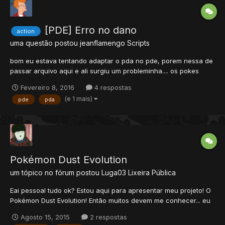
[PDE] Erro no dano
action
uma questão postou
jeanflamengo
Scripts
bom eu estava tentando adaptar o pda no pde, porem nessa de
passar arquivo aqui e ali surgiu um probleminha.... os pokes
selvagens qnd estão com a vida no vermelho demoram mais
Fevereiro 8, 2016
4 respostas
para morrer, exemplo: venu selvagem com vida no vermelho
(e 1 mais)
pde
pda
estava tomando hit de 3k do magma storm venu selvagem qnd
chega...
Pokémon Dust Evolution
um tópico no fórum postou
Luga03
Lixeira Pública
Eai pessoal tudo ok? Estou aqui para apresentar meu projeto! O
Pokémon Dust Evolution! Então muitos devem me conhecer... eu
já fiz vários projetos e abandonei por questões como eu era o
Agosto 15, 2015
2 respostas
unico da equipe, eles eram PDA e outras questões pessoais!