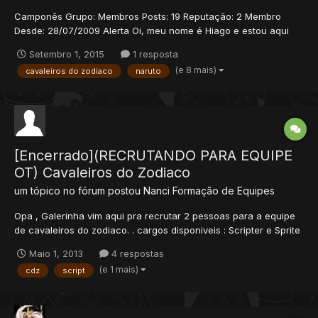
Camponês Grupo: Membros Posts: 19 Reputação: 2 Membro
Desde: 28/07/2009 Alerta Oi, meu nome é Hiago e estou aqui
parar montar uma grande equipe, que irá fazer parte do maior
Setembro 1, 2015
1 resposta
projeto da historia do tibia! estou cansado de ver aqueles ots de
(e 8 mais)
cavaleiros do zodiaco
naruto
poketibia, narutibia, digitibia, gtatibia, harr...
[Encerrado](RECRUTANDO PARA EQUIPE
OT) Cavaleiros do Zodiaco
um tópico no fórum postou
Nanci
Formação de Equipes
Opa , Galerinha vim aqui pra recrutar 2 pessoas para a equipe
de cavaleiros do zodiaco. . cargos disponiveis : Scripter e Sprite
O Otserv é 8.10 já tem algumas sprites se tiverem Interessados
Maio 1, 2013
4 respostas
entre em contato .. Skype : victorzirpoli Deixe Suas Postagens Ai
(e 1 mais)
cdz
script
tbm .. Ex: Nome:...