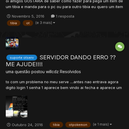
oi amigos GOSTARIA de saber como fazer para pega um item de
um tibia e manda para o pc ou para outro tibia eu quero um item
de um spr que abro no item editor e no dataeditor mais nao sei
Novembro 5, 2016
1 resposta
copia eles pro pc ou sei la manda para outro tibia que to
(e 3 mais)
tibia
ot
criando SE ALGUEM SOUBE me ajudem fico online 24 h...
SERVIDOR DANDO ERRO ??
suporte otserv
ME AJUDE!!!!
uma questão postou
willcdz
Resolvidos
to com um problema no meu serve ....antes nao entrava agora
digito login 1 senha 1 aparece bem vindo ai fecha e aparece um
erro .....e tanbem quando mudo a senha e login no sqlstudio
onde cria god adm essas coisa ele sempra senha e login errada
tipo nao pode mudar senha de ninguem nem login na...
(e 1 mais)
Outubro 24, 2016
tibia
otpokemon