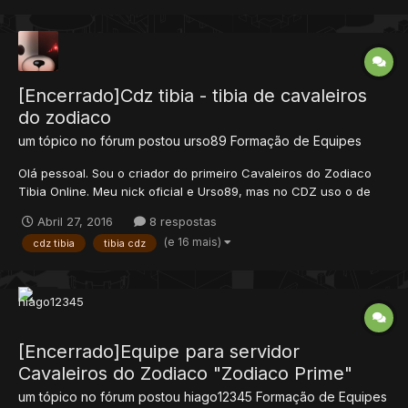
[Encerrado]Cdz tibia - tibia de cavaleiros
do zodiaco
um tópico no fórum postou
urso89
Formação de Equipes
Olá pessoal. Sou o criador do primeiro Cavaleiros do Zodiaco
Tibia Online. Meu nick oficial e Urso89, mas no CDZ uso o de
Deus Zeus. O servidor foi criado em 2010, e já foi re-aberto por
Abril 27, 2016
8 respostas
mim algumas vezes. Pretendo colocar ele online novamente no
(e 16 mais)
cdz tibia
tibia cdz
prazo de uma semana a duas, mas dessa vez p...
[Encerrado]Equipe para servidor
Cavaleiros do Zodiaco "Zodiaco Prime"
um tópico no fórum postou
hiago12345
Formação de Equipes