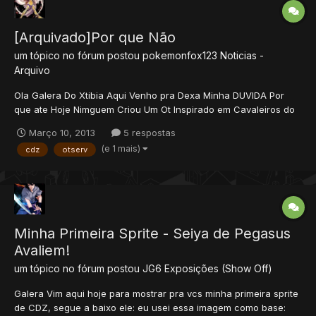
[Arquivado]Por que Não
um tópico no fórum postou
pokemonfox123
Noticias -
Arquivo
Ola Galera Do Xtibia Aqui Venho pra Dexa Minha DUVIDA Por
que ate Hoje Nimguem Criou Um Ot Inspirado em Cavaleiros do
Zodiaco Veio Vejo ot de Naruto Pokemon Agora Vai Lança Um
Março 10, 2013
5 respostas
de Avatar E Porque não Cavaleiros do zodiaco Poderia ser
(e 1 mais)
cdz
otserv
assim Cavaleiro de Bronze lvl 20 Cavaleiro de prata lv...
Minha Primeira Sprite - Seiya de Pegasus
Avaliem!
um tópico no fórum postou
JG6
Exposições (Show Off)
Galera Vim aqui hoje para mostrar pra vcs minha primeira sprite
de CDZ, segue a baixo ele: eu usei essa imagem como base: