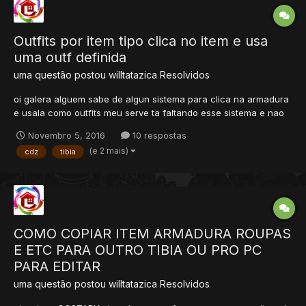
Outfits por item tipo clica no item e usa
uma outf definida
uma questão postou
willtatazica
Resolvidos
oi galera alguem sabe de algun sistema para clica na armadura
e usala como outfits meu serve ta faltando esse sistema e nao
sei e nao acho para fazer eu serve e dos cavaleiros dos
Novembro 5, 2016
10 respostas
zodiacos ai quando clica na armadura nao aparece-se no char
(e 2 mais)
cdz
tibia
ele fica com roupa normal...
COMO COPIAR ITEM ARMADURA ROUPAS
E ETC PARA OUTRO TIBIA OU PRO PC
PARA EDITAR
uma questão postou
willtatazica
Resolvidos