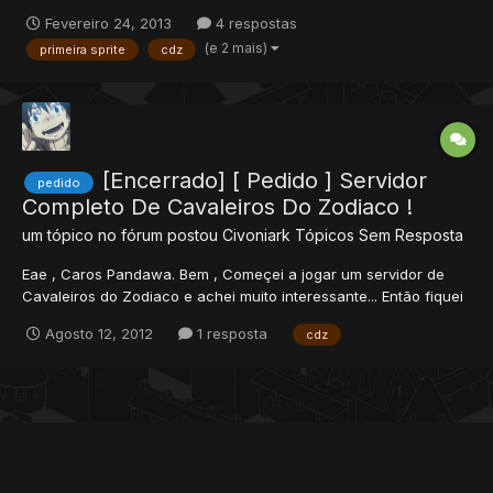
Deem suas opiniões para q eu possa ta melhorando ela, vlws!
Fevereiro 24, 2013
4 respostas
(e 2 mais)
primeira sprite
cdz
[Encerrado] [ Pedido ] Servidor
pedido
Completo De Cavaleiros Do Zodiaco !
um tópico no fórum postou
Civoniark
Tópicos Sem Resposta
Eae , Caros Pandawa. Bem , Começei a jogar um servidor de
Cavaleiros do Zodiaco e achei muito interessante... Então fiquei
interessado em mecher nos Servidores de Cavaleiros do
Agosto 12, 2012
1 resposta
cdz
Zodiaco. Ai esta o Porém... Estou precisando da ajuda de vocês.
Pois não encontrei nenhum servidor completo de C...