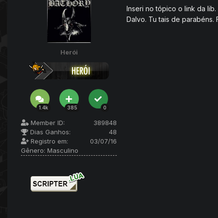
Inseri no tópico o link da lib.
Dalvo. Tu tais de parabéns. 
Herói
1.4k
385
0
Member ID:
389848
Dias Ganhos:
48
Registro em:
03/07/16
Gênero:
Masculino