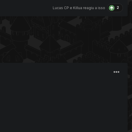
2
Lucas CP
e
Killua
reagiu a isso