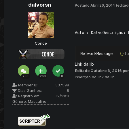
dalvorsn
Postado
Abril 26, 2014
(editad
Autor: DalvoDescrição: 
Conde
NetworkMessage
=
{}
fu
Link da lib
Editado
Outubro 6, 2016
por
750
268
0
Inserção do link da lib
Member ID:
337598
Dias Ganhos:
8
Registro em:
12/21/11
Gênero:
Masculino