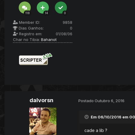
118
14
0
Member ID:
9858
Dias Ganhos:
0
Registro em:
01/08/06
Char no Tibia:
Bahanot
dalvorsn
Postado
Outubro 6, 2016
Em 06/10/2016 em 0
cade a lib ?