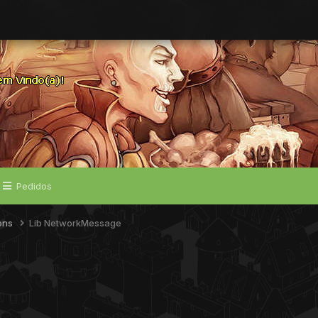
Pedidos
ions
Lib NetworkMessage