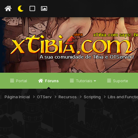
Portal
Fóruns
Tutoriais
Suporte
Página Inicial
OTServ
Recursos
Scripting
Libs and Funct