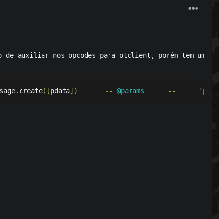
o de auxiliar nos opcodes para otclient, porém tem uma v
sage
.
create
([
pdata
])
--
@params
--
'pdat