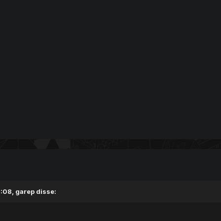
0:08,
garep
disse: