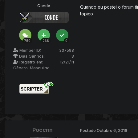
Conde
Quando eu postei o forum ti
topico
750
268
0
Member ID:
337598
Dias Ganhos:
8
Registro em:
12/21/11
Gênero:
Masculino
Poccnn
Postado
Outubro 6, 2016