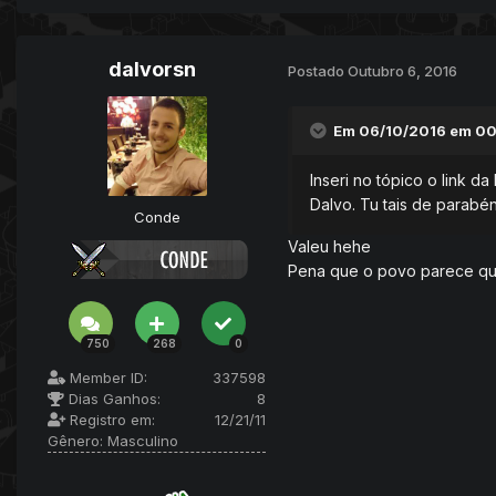
dalvorsn
Postado
Outubro 6, 2016
Em 06/10/2016 em 00
Inseri no tópico o link da l
Dalvo. Tu tais de parabén
Conde
Valeu hehe
Pena que o povo parece que
750
268
0
Member ID:
337598
Dias Ganhos:
8
Registro em:
12/21/11
Gênero:
Masculino