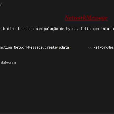
o)
NetworkMessage
Lib direcionada a manipulação de bytes, feita com intuit
nction 
NetworkMessage
.
create
(
pdata
)
--
NetworkMes
 dalvorsn