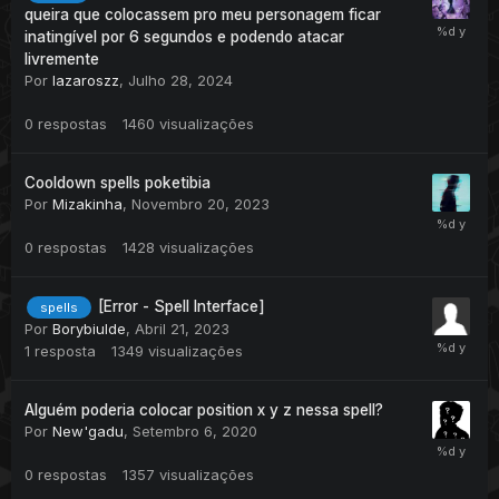
queira que colocassem pro meu personagem ficar
inatingível por 6 segundos e podendo atacar
livremente
Por
lazaroszz
,
Julho 28, 2024
0
respostas
1460
visualizações
Cooldown spells poketibia
Por
Mizakinha
,
Novembro 20, 2023
0
respostas
1428
visualizações
[Error - Spell Interface]
spells
Por
Borybiulde
,
Abril 21, 2023
1
resposta
1349
visualizações
Alguém poderia colocar position x y z nessa spell?
Por
New'gadu
,
Setembro 6, 2020
0
respostas
1357
visualizações