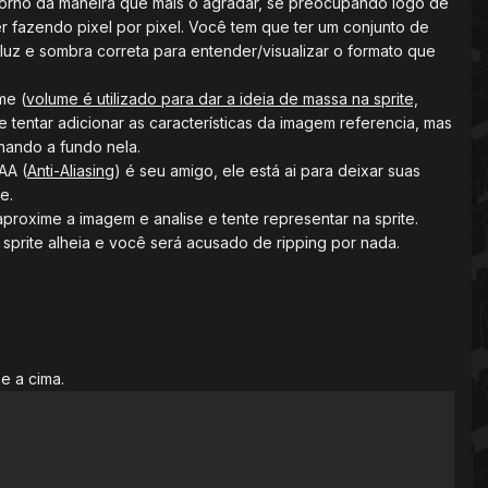
ontorno da maneira que mais o agradar, se preocupando logo de
er fazendo pixel por pixel. Você tem que ter um conjunto de
 luz e sombra correta para entender/visualizar o formato que
me (
volume é utilizado para dar a ideia de massa na sprite,
entar adicionar as características da imagem referencia, mas
lhando a fundo nela.
AA (
Anti-Aliasing
) é seu amigo, ele está ai para deixar suas
e.
aproxime a imagem e analise e tente representar na sprite.
 sprite alheia e você será acusado de ripping por nada.
e a cima.