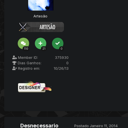
Artesão
110
21
0
Member ID:
375930
Dias Ganhos:
0
Registro em:
10/26/13
Desnecessario
Postado
Janeiro 11, 2014