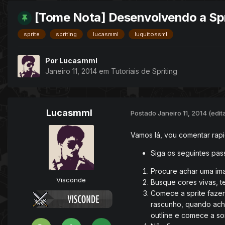
[Tome Nota] Desenvolvendo a Spr
sprite
spriting
lucasmml
luquitossml
Por
Lucasmml
Janeiro 11, 2014
em
Tutoriais de Spriting
Lucasmml
Postado
Janeiro 11, 2014
(edit
Vamos lá, vou comentar rapi
Siga os seguintes pas
Procure achar uma ima
Visconde
Busque cores vivas, t
Comece a sprite fazen
rascunho, quando acha
outline e comece a som