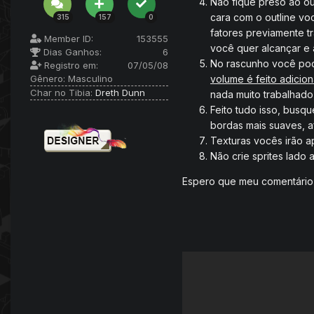
Não fique preso ao ou
cara com o outline voc
315
157
0
fatores previamente t
Member ID:
153555
você quer alcançar e a
Dias Ganhos:
6
No rascunho você pode
Registro em:
07/05/08
Gênero:
Masculino
volume é feito adicio
Char no Tibia:
Dreth Dunn
nada muito trabalhado,
Feito tudo isso, busq
bordas mais suaves, a
Texturas vocês irão ap
Não crie sprites lado
Espero que meu comentário 