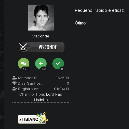
Pequeno, rapido e eficaz.
Ótimo!
Visconde
479
59
0
Member ID:
362508
Dias Ganhos:
0
Registro em:
01/04/13
Char no Tibia:
Lord Pau
Listinha