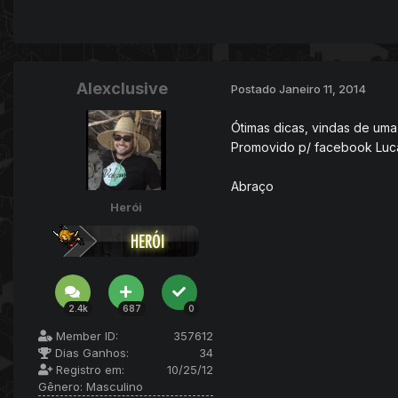
Alexclusive
Postado
Janeiro 11, 2014
Ótimas dicas, vindas de uma
Promovido p/ facebook Luc
Abraço
Herói
2.4k
687
0
Member ID:
357612
Dias Ganhos:
34
Registro em:
10/25/12
Gênero:
Masculino