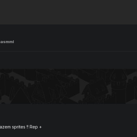
casmml
azem sprites !! Rep +