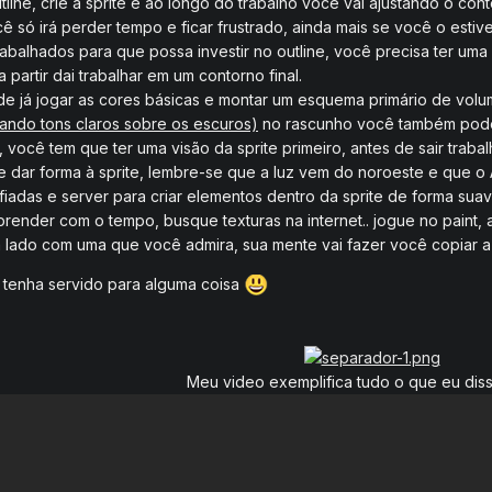
tline, crie a sprite e ao longo do trabalho você vai ajustando o c
ê só irá perder tempo e ficar frustrado, ainda mais se você o estiv
rabalhados para que possa investir no outline, você precisa ter uma
 partir dai trabalhar em um contorno final.
 já jogar as cores básicas e montar um esquema primário de volu
nando tons claros sobre os escuros)
no rascunho você também pode t
 você tem que ter uma visão da sprite primeiro, antes de sair traba
ue dar forma à sprite, lembre-se que a luz vem do noroeste e que o 
fiadas e server para criar elementos dentro da sprite de forma suav
render com o tempo, busque texturas na internet.. jogue no paint, 
 a lado com uma que você admira, sua mente vai fazer você copiar a
tenha servido para alguma coisa
Meu video exemplifica tudo o que eu diss