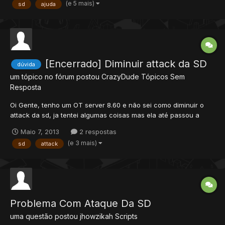
(e 5 mais)
sd
ajuda
local combat = createCombatObject()...
[Encerrado] Diminuir attack da SD
dúvida
um tópico no fórum postou
CrazyDude
Tópicos Sem
Resposta
Oi Gente, tenho um OT server 8.60 e não sei como diminuir o
attack da sd, ja tentei algumas coisas mas ela até passou a
healar se alguem puder ajudar. Segue o script local combat =
Maio 7, 2013
2 respostas
createCombatObject() setCombatParam(combat,
(e 3 mais)
sd
attack
COMBAT_PARAM_TARGETCASTERORTOPMOST, true)
setCombatParam(combat...
Problema Com Ataque Da SD
uma questão postou
jhowzikah
Scripts