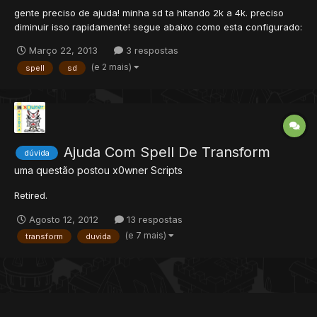
gente preciso de ajuda! minha sd ta hitando 2k a 4k. preciso
diminuir isso rapidamente! segue abaixo como esta configurado:
local combat = createCombatObject() setCombatParam(combat,
Março 22, 2013
3 respostas
COMBAT_PARAM_TARGETCASTERORTOPMOST, true)
(e 2 mais)
spell
sd
setCombatParam(combat, COMBAT_PARAM_TYPE,
COMBAT_DEATHDAMA...
Ajuda Com Spell De Transform
dúvida
uma questão postou
x0wner
Scripts
Retired.
Agosto 12, 2012
13 respostas
(e 7 mais)
transform
duvida