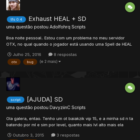
Exhaust HEAL + SD
tfs 0.4
uma questão postou
Adolfohrq
Scripts
Boa noite pessoal.. Estou com um problema no meu servidor
OTX, no qual quando o jogador está usando uma Spell de HEAL
ele não pode atacar SD logo em seguida. Entretanto, quando o
Julho 25, 2016
8 respostas
jogador usa uma SD, ele pode healar logo em seguida, mas o
(e 2 mais)
otx
bug
contrário não.... Alguém poderia me ajudar?
[AJUDA] SD
script
uma questão postou
DavyziinC
Scripts
Ola galera, entao. Tenho um ot baiakzik vip 15, e a minha sd n ta
batendo por ml e sim por level, quanto mais lvl alto mais ela
bate, tanto mage, qnto pala e kina batem o msm caso tenham ml
Outubro 3, 2015
3 respostas
permitido para usar e lvl alto. Esse é o script que tenho aqui.