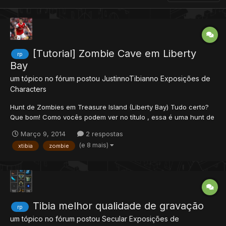
[Tutorial] Zombie Cave em Liberty
rp
Bay
um tópico no fórum postou
JustinnoTibianno
Exposições de
Characters
Hunt de Zombies em Treasure Island (Liberty Bay) Tudo certo?
Que bom! Como vocês podem ver no título , essa é uma hunt de
Zombie em Liberty Bay. Ótimo local de caça para Knights (para
Março 9, 2014
2 respostas
paladin também deve ser, mas só testei com kina). Informações
(e 8 mais)
xtibia
zombie
da Cave Local: Treasure Island (Liberty...
Tibia melhor qualidade de gravação
rp
um tópico no fórum postou
Secular
Exposições de