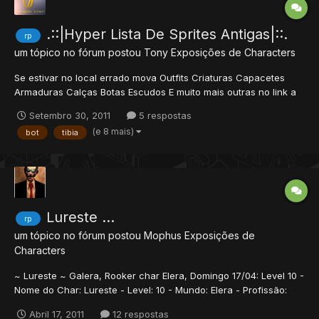
.::|Hyper Lista De Sprites Antigas|::.
rp
um tópico no fórum postou
Tony
Exposições de Characters
Se estivar no local errado mova Outfits Criaturas Capacetes
Armaduras Calças Botas Escudos E muito mais outras no link a
baixo Sprites
Setembro 30, 2011
5 respostas
(e 8 mais)
bot
tibia
Lureste ...
rp
um tópico no fórum postou
Mophus
Exposições de
Characters
~ Lureste ~ Galera, Rooker char Elera, Domingo 17/04: Level 10 -
Nome do Char: Lureste - Level: 10 - Mundo: Elera - Profissão:
Rooker - Skills: 16/19 Quem quizer ajuda para ir para main em
Abril 17, 2011
12 respostas
Elera eu ajudo ;D Abraços,