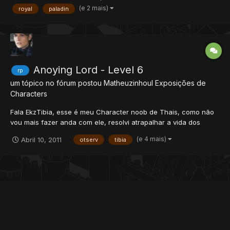
(e 2 mais)
royal
paladin
Anoying Lord - Level 6
rp
um tópico no fórum postou
Matheuzinhoul
Exposições de
Characters
Fala EkzTibia, esse é meu Character noob de Thais, como não
vou mais fazer anda com ele, resolvi atrapalhar a vida dos
jogadores mais fortes :withstupidsmiley: Vamos às Screens
(e 4 mais)
Abril 10, 2011
otserv
tibia
Shots e as reações Dextose Reação: Fugiu Elgabar Reação:
Matou Fantoamen'Junnior Reação: Ma...