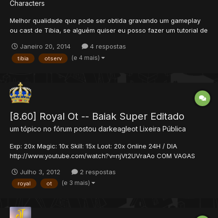
Characters
Melhor qualidade que pode ser obtida gravando um gameplay
ou cast de Tibia, se alguém quiser eu posso fazer um tutorial de
como chegar a essa qualidade.
Janeiro 20, 2014
4 respostas
(e 4 mais)
tibia
otserv
[8.60] Royal Ot -- Baiak Super Editado
um tópico no fórum postou
darkeagleot
Lixeira Pública
Exp: 20x Magic: 10x Skill: 15x Loot: 20x Online 24H / DIA
http://www.youtube.com/watch?v=njVt2UVraAo COM VAGAS
Site: royalot.servegame.com
Julho 3, 2012
2 respostas
(e 3 mais)
royal
ot