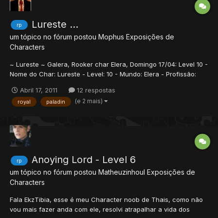
Lureste ...
rp
um tópico no fórum postou
Mophus
Exposições de
Characters
~ Lureste ~ Galera, Rooker char Elera, Domingo 17/04: Level 10 -
Nome do Char: Lureste - Level: 10 - Mundo: Elera - Profissão:
Rooker - Skills: 16/19 Quem quizer ajuda para ir para main em
Abril 17, 2011
12 respostas
Elera eu ajudo ;D Abraços,
(e 2 mais)
royal
paladin
Anoying Lord - Level 6
rp
um tópico no fórum postou
Matheuzinhoul
Exposições de
Characters
Fala EkzTibia, esse é meu Character noob de Thais, como não
vou mais fazer anda com ele, resolvi atrapalhar a vida dos