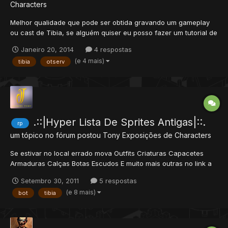
Characters
Melhor qualidade que pode ser obtida gravando um gameplay
ou cast de Tibia, se alguém quiser eu posso fazer um tutorial de
como chegar a essa qualidade.
Janeiro 20, 2014
4 respostas
(e 4 mais)
tibia
otserv
.::|Hyper Lista De Sprites Antigas|::.
rp
um tópico no fórum postou
Tony
Exposições de Characters
Se estivar no local errado mova Outfits Criaturas Capacetes
Armaduras Calças Botas Escudos E muito mais outras no link a
baixo Sprites
Setembro 30, 2011
5 respostas
(e 8 mais)
bot
tibia