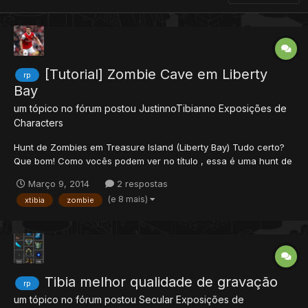
[Tutorial] Zombie Cave em Liberty
rp
Bay
um tópico no fórum postou
JustinnoTibianno
Exposições de
Characters
Hunt de Zombies em Treasure Island (Liberty Bay) Tudo certo?
Que bom! Como vocês podem ver no título , essa é uma hunt de
Zombie em Liberty Bay. Ótimo local de caça para Knights (para
Março 9, 2014
2 respostas
paladin também deve ser, mas só testei com kina). Informações
(e 8 mais)
xtibia
zombie
da Cave Local: Treasure Island (Liberty...
Tibia melhor qualidade de gravação
rp
um tópico no fórum postou
Secular
Exposições de