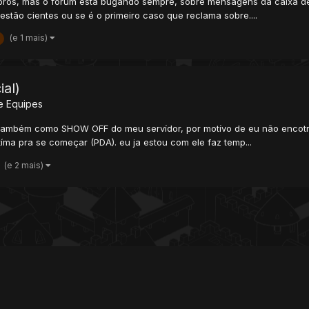
embros, mas o fórum está bugando sempre, sobre mensagens da caixa 
stão cientes ou se é o primeiro caso que reclama sobre....
(e 1 mais)
al)
e Equipes
píco também como SHOW OFF do meu servídor, por motívo de eu não enco
ma pra se começar (PDA). eu ja estou com ele faz temp...
(e 2 mais)