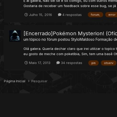
E aí galera, Não sei se é só comigo, ou com outros m
Gostaria de receber um feedback sobre esse bug, se já e
Julho 15, 2016
4 respostas
forum;
error
[Encerrado]Pokémon Mysterion! (Ofíci
um tópico no fórum postou
StyloMaldoso
Formação d
Olá galera. Quería dechar claro que irei utilizar o to
eu gosto de meche com poketíbia, Sim, tem uma basê Otí
Maio 17, 2013
34 respostas
pm
otserv
Página Inicial
Pesquisar