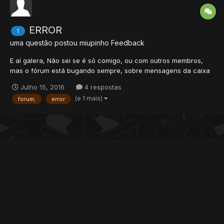
ERROR
1
uma questão postou
miupinho
Feedback
E aí galera, Não sei se é só comigo, ou com outros membros,
mas o fórum está bugando sempre, sobre mensagens da caixa
de entrada, você consegue ver que tem mensagem, mas não
Julho 15, 2016
4 respostas
abre. Gostaria de receber um feedback sobre esse bug, se já
(e 1 mais)
forum;
error
estão cientes ou se é o primeiro caso que reclama sobre....