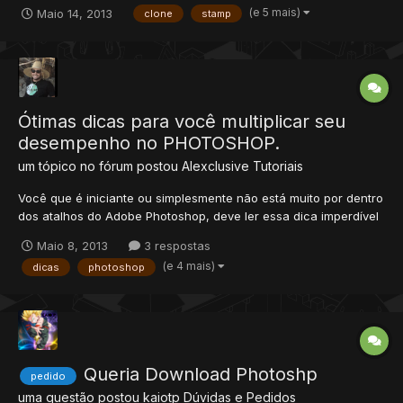
toda no photoshop. Como usá-la? Vá no MENU TOOLS do
(e 5 mais)
Maio 14, 2013
clone
stamp
Photoshop e pegue CLONE STAMP TOOL - Tecla de atalho S -
para usá-la deve se seguir esta lógi...
Ótimas dicas para você multiplicar seu
desempenho no PHOTOSHOP.
um tópico no fórum postou
Alexclusive
Tutoriais
Você que é iniciante ou simplesmente não está muito por dentro
dos atalhos do Adobe Photoshop, deve ler essa dica imperdível
que vai multiplicar seu desempenho no programa. Algumas
Maio 8, 2013
3 respostas
podem até parecer bobas, mais tenho certeza absoluta que a
(e 4 mais)
dicas
photoshop
maioria são excelentes. Mas no entanto é recom...
Queria Download Photoshp
pedido
uma questão postou
kaiotp
Dúvidas e Pedidos