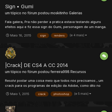
Sign • Gumi
um tópico no fórum postou
moskitinho
Galerias
Fala galera, Pra não perder a pratica estava testando alguns
efeitos aqui e fiz essa sign do Gumi, personagem de um manga.
Particularmente gostei do resultado, deixem seus comentários!
(e 4 mais)
Maio 16, 2015
sign
renders
O que usei: - Background (Smudge + Textura + C4D + Nebulas
+ Splatter com clipping mask) - Render (Blend...
|Crack| DE CS4 A CC 2014
um tópico no fórum postou
ferreira998
Recursos
Resolvi postar uma coisa meio que todos nos precisamos , um
crack para os programas de edição da Adobe, como dito no
titulo o cracker funciona em programas da versão CS4 a CC
(e 5 mais)
Maio 1, 2015
crack
photoshop
2014 , tanto 32 bits quanto 64 bits. Mini-Tutorial: Instale o
programa na versão de teste Abra e libere os 30 dia...