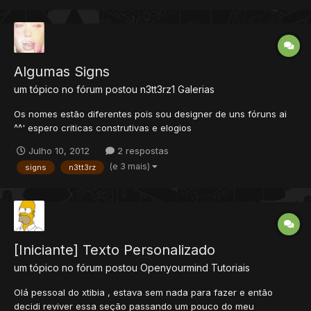
com sua user, no meu caso p...
Algumas Signs
um tópico no fórum postou
n3tt3rz1
Galerias
Os nomes estão diferentes pois sou designer de uns fóruns ai
^^' espero criticas construtivas e elogios
Julho 10, 2012
2 respostas
(e 3 mais)
signs
n3tt3rz
[Iniciante] Texto Personalizado
um tópico no fórum postou
Openyourmind
Tutoriais
Olá pessoal do xtibia , estava sem nada para fazer e então
decidi reviver essa seção passando um pouco do meu