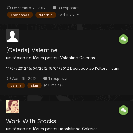
conhescimento no PhotoShop Tema de Hoje : Texto
Dezembro 2, 2012
3 respostas
Personalizado Vamos Lá : Material Necessário : Photoshop cs3
(e 4 mais)
photoshop
tutoriais
ou mais Dificuldade : Iniciante. 1°o passo Antes de tudo nós
criam...
[Galeria] Valentine
um tópico no fórum postou
Valentine
Galerias
14/04/2012 15/04/2012 19/04/2012 Dedicado ao Keltera Team
Abril 19, 2012
1 resposta
(e 5 mais)
galeria
sign
Work With Stocks
um tópico no fórum postou
moskitinho
Galerias