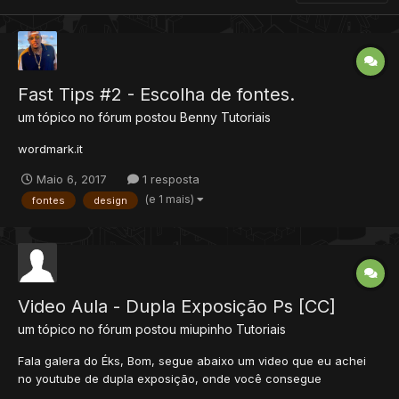
Fast Tips #2 - Escolha de fontes.
um tópico no fórum postou
Benny
Tutoriais
wordmark.it
Maio 6, 2017
1 resposta
(e 1 mais)
fontes
design
Video Aula - Dupla Exposição Ps [CC]
um tópico no fórum postou
miupinho
Tutoriais
Fala galera do Éks, Bom, segue abaixo um video que eu achei
no youtube de dupla exposição, onde você consegue
desenvolver tanto para vida pessoal, quanto para teasers de ot.