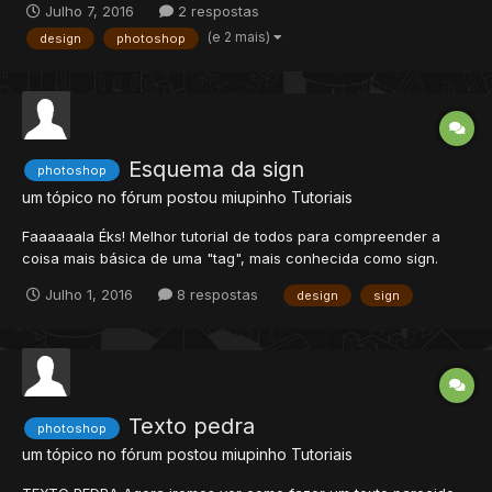
Julho 7, 2016
2 respostas
Confira abaixo e postem algum exemplo para vermos: ----------
(e 2 mais)
design
photoshop
-------------------------------------------------...
Esquema da sign
photoshop
um tópico no fórum postou
miupinho
Tutoriais
Faaaaaala Éks! Melhor tutorial de todos para compreender a
coisa mais básica de uma "tag", mais conhecida como sign.
Enfim, muitos designers de tags acham esse é o melhor tutorial
Julho 1, 2016
8 respostas
design
sign
de todos para iniciantes sobre o conhecimento das
cores/saturação. Se liga agora, faça bom proveito!...
Texto pedra
photoshop
um tópico no fórum postou
miupinho
Tutoriais