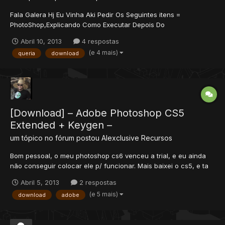
Fala Galera Hj Eu Vinha Aki Pedir Os Seguintes itens =
PhotoShop,Explicando Como Executar Depois Do
Download,Ensinando A Usar o PhotoShop...Valendo 2 Reps+
Abril 10, 2013
4 respostas
(e 4 mais)
queria
download
[Download] – Adobe Photoshop CS5
Extended + Keygen –
um tópico no fórum postou
Alexclusive
Recursos
Bom pessoal, o meu photoshop cs6 venceu a trial, e eu ainda
não conseguir colocar ele p/ funcionar. Mais baixei o cs5, e ta
funcionando belezinha aqui! Então resolvi compartilhar com
Abril 5, 2013
2 respostas
vocês! Assim que eu conseguir o cs6 estarei postando também!
(e 5 mais)
download
adobe
- Baixado e testado -...