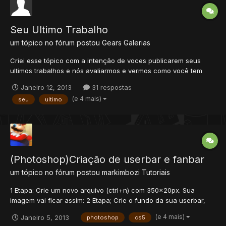
Seu Ultimo Trabalho
um tópico no fórum postou
Gears
Galerias
Criei esse tópico com a intenção de voces publicarem seus
ultimos trabalhos e nós avaliarmos e vermos como você tem
evoluido em design , mas tem regras: Poste quantas imagens
Janeiro 12, 2013
31 respostas
quiser por dia , desde que não floode e nao seja
(e 4 mais)
seu
ultimo
pornografia,etc.. Não desmerecer o trabalho de um membro ,
apenas cri...
(Photoshop)Criação de userbar e fanbar
um tópico no fórum postou
markimbozi
Tutoriais
1 Etapa: Crie um novo arquivo (ctrl+n) com 350x20px. Sua
imagem vai ficar assim: 2 Etapa; Crie o fundo da sua userbar,
pode ser um background personalizado ou uma cor unica. 3
(e 4 mais)
Janeiro 5, 2013
photoshop
cs5
Etapa: Pegue uma Render e coloque do jeito que combina mais