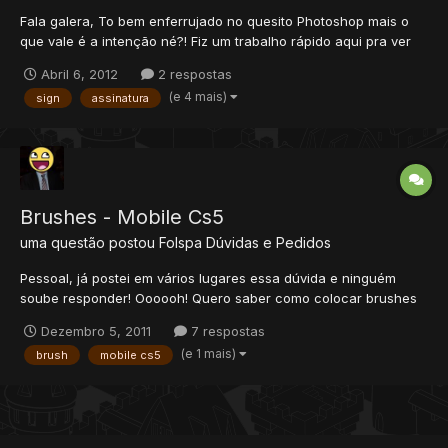
Fala galera, To bem enferrujado no quesito Photoshop mais o
que vale é a intenção né?! Fiz um trabalho rápido aqui pra ver
como anda a movimentação da seção... Abraços! Criticas
Abril 6, 2012
2 respostas
construtivas a vontade por favor!
(e 4 mais)
sign
assinatura
Brushes - Mobile Cs5
uma questão postou
Folspa
Dúvidas e Pedidos
Pessoal, já postei em vários lugares essa dúvida e ninguém
soube responder! Oooooh! Quero saber como colocar brushes
no Adobe Photoshop Mobile CS5. IMPORTANTE: é apenas um
Dezembro 5, 2011
7 respostas
arquivo executável, não há pastas.
(e 1 mais)
brush
mobile cs5