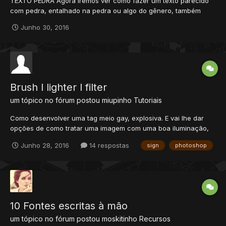
TEXTO PEDRA Agora iremos ver como fazer um texto parecido
com pedra, entalhado na pedra ou algo do gênero, também
podendo ser interpretado como um texto em metal arranhado.
Junho 30, 2016
Como essa é uma aula avançada, ela terá duração de 20
minutos de vídeo-aula. Então vamos aprender a fazer esse
efeito...
Brush l lighter l filter
um tópico no fórum postou
miupinho
Tutoriais
Como desenvolver uma tag meio gay, explosiva. E vai lhe dar
opções de como tratar uma imagem com uma boa iluminação,
perante o tema. All credits to LionKingler ~~~~~~
Junho 28, 2016
14 respostas
sign
photoshop
10 Fontes escritas à mão
um tópico no fórum postou
moskitinho
Recursos