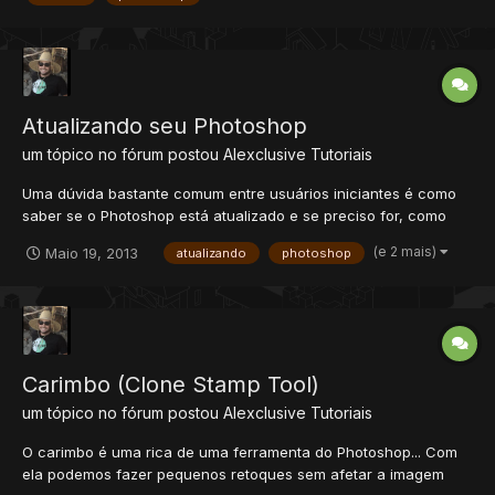
Atualizando seu Photoshop
um tópico no fórum postou
Alexclusive
Tutoriais
Uma dúvida bastante comum entre usuários iniciantes é como
saber se o Photoshop está atualizado e se preciso for, como
fazer as atualizações do aplicativo. É muito simples. Com o
(e 2 mais)
Maio 19, 2013
atualizando
photoshop
Photoshop aberto, vá no menu Help (Ajuda) e clique em Updates
(Atualizações). A janela Adobe Application...
Carimbo (Clone Stamp Tool)
um tópico no fórum postou
Alexclusive
Tutoriais
O carimbo é uma rica de uma ferramenta do Photoshop... Com
ela podemos fazer pequenos retoques sem afetar a imagem