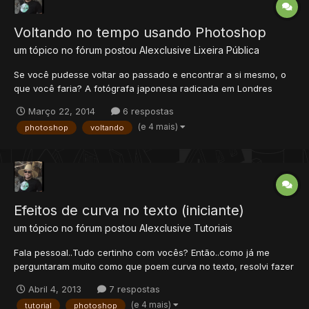
Voltando no tempo usando Photoshop
um tópico no fórum postou
Alexclusive
Lixeira Pública
Se você pudesse voltar ao passado e encontrar a si mesmo, o
que você faria? A fotógrafa japonesa radicada em Londres
Chino Otsuka agiria de forma espontânea e reviveria o momento
Março 22, 2014
6 respostas
junto à sua versão infantil. Com habilidades de manipulação de
(e 4 mais)
photoshop
voltando
imagens, ela inseriu a si própria nas imagens de s...
Efeitos de curva no texto (iniciante)
um tópico no fórum postou
Alexclusive
Tutoriais
Fala pessoal..Tudo certinho com vocês? Então..como já me
perguntaram muito como que poem curva no texto, resolvi fazer
esse tutorial pra ajudar os iniciantes de plantão por ai! Né!?
Abril 4, 2013
7 respostas
Tutorial: Esse foi o primeiro de muitos!
(e 4 mais)
tutorial
photoshop