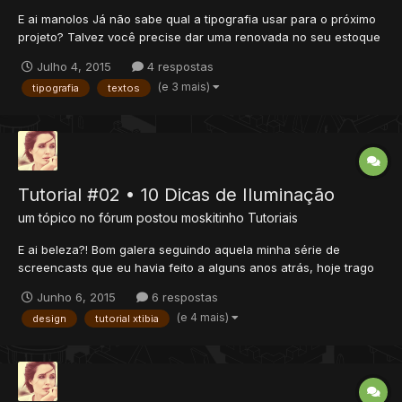
E ai manolos Já não sabe qual a tipografia usar para o próximo
projeto? Talvez você precise dar uma renovada no seu estoque
de fontes ou dar uma bisbilhotada neste post aqui, ainda mais
Julho 4, 2015
4 respostas
se seu projeto tiver algo a ver com fontes escritas à mão. Fontes
(e 3 mais)
tipografia
textos
mais caligráficas dão um certo toque “humano”...
Tutorial #02 • 10 Dicas de Iluminação
um tópico no fórum postou
moskitinho
Tutoriais
E ai beleza?! Bom galera seguindo aquela minha série de
screencasts que eu havia feito a alguns anos atrás, hoje trago
pra você algumas dicas de iluminação que vão ajudar o pessoal
Junho 6, 2015
6 respostas
que está começando, ter uma noção do que pode ser usado.
(e 4 mais)
design
tutorial xtibia
São 10 dicas muito boas que podem dar uma força na hora de...