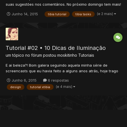
suas sugestões nos comentários. No próximo domingo tem mais!
Clique em gostei, inscreva-se e compartilhe!
(e 2 mais)
Junho 14, 2015
tibia tutorial
tibia tasks
Tutorial #02 • 10 Dicas de Iluminação
um tópico no fórum postou
moskitinho
Tutoriais
E ai beleza?! Bom galera seguindo aquela minha série de
screencasts que eu havia feito a alguns anos atrás, hoje trago
pra você algumas dicas de iluminação que vão ajudar o pessoal
Junho 6, 2015
6 respostas
que está começando, ter uma noção do que pode ser usado.
(e 4 mais)
design
tutorial xtibia
São 10 dicas muito boas que podem dar uma força na hora de...