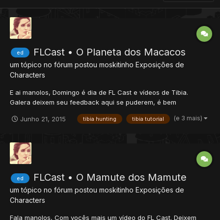
FLCast • O Planeta dos Macacos
ed
um tópico no fórum postou
moskitinho
Exposições de
Characters
E ai manolos, Domingo é dia de FL Cast e vídeos de Tibia.
Galera deixem seu feedback aqui se puderem, é bem
importante pra mim na criação de novos vídeos! Hoje vocês
(e 3 mais)
Junho 21, 2015
tibia hunting
tibia tutorial
ficam com uma hunting bem simples em Apes e até domingo
que vem! Não esqueça de deixar seu like, compartilhar e
inscreva-se n...
FLCast • O Mamute dos Mamute
ed
um tópico no fórum postou
moskitinho
Exposições de
Characters
Fala manolos, Com vocês mais um vídeo do FL Cast. Deixem