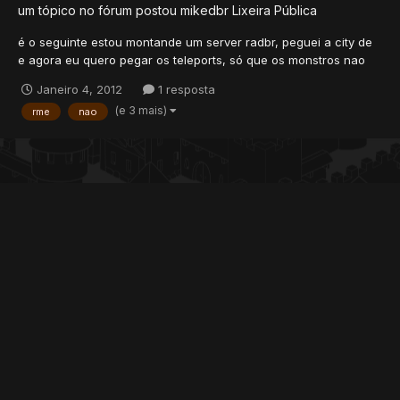
um tópico no fórum postou
mikedbr
Lixeira Pública
é o seguinte estou montande um server radbr, peguei a city de
e agora eu quero pegar os teleports, só que os monstros nao
aparece, ai eu tenho que ir la em file, import, ai temq achar o
Janeiro 4, 2012
1 resposta
bixo etc... queria saber se tem algum outro moodo, tipo copiar
(e 3 mais)
rme
nao
de outro serv qe ja tem todos os bixo etc... eu...