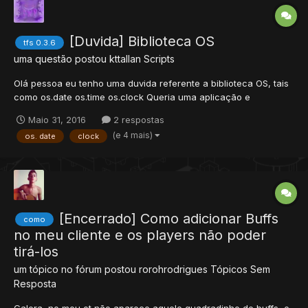
[Duvida] Biblioteca OS
tfs 0.3.6
uma questão postou
kttallan
Scripts
Olá pessoa eu tenho uma duvida referente a biblioteca OS, tais
como os.date os.time os.clock Queria uma aplicação e
explicação usada em OTserve. Se possivel gostaria de saber
Maio 31, 2016
2 respostas
como usar o os.time com storage.
(e 4 mais)
os. date
clock
[Encerrado] Como adicionar Buffs
como
no meu cliente e os players não poder
tirá-los
um tópico no fórum postou
rorohrodrigues
Tópicos Sem
Resposta
Galera, no meu ot não aparece aquele quadradinho de buffs, e