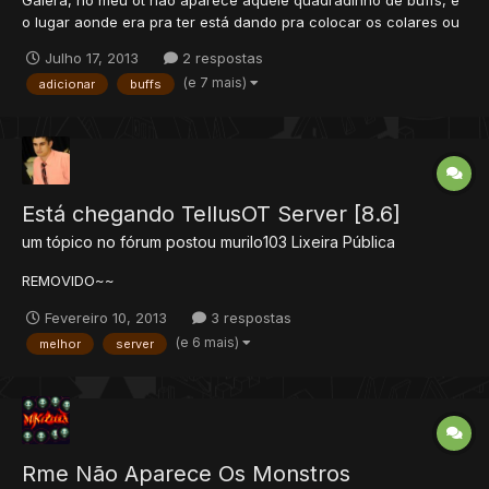
o lugar aonde era pra ter está dando pra colocar os colares ou
amuletos, dai então eu queria tirar aquilo e colocar BUFFS, que
Julho 17, 2013
2 respostas
no caso seriam runas que os players iriam soltar, dai no caso
(e 7 mais)
adicionar
buffs
queria que ninguém pudesse removelos de lá ou tira...
Está chegando TellusOT Server [8.6]
um tópico no fórum postou
murilo103
Lixeira Pública
REMOVIDO~~
Fevereiro 10, 2013
3 respostas
(e 6 mais)
melhor
server
Rme Não Aparece Os Monstros