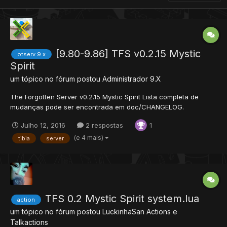
[9.80-9.86] TFS v0.2.15 Mystic
otserv 9.x
Spirit
um tópico no fórum postou
Administrador
9.X
The Forgotten Server v0.2.15 Mystic Spirit Lista completa de
mudanças pode ser encontrada em doc/CHANGELOG.
Protocolos 9.80-9.86, offline training, novo VIP list code, novas
Julho 12, 2016
2 respostas
1
mounts e outfits, Twist of Fate, stamina system, unfair fight
reduction, global inbox, um monte de optimizaçõese...
(e 4 mais)
tibia
server
TFS 0.2 Mystic Spirit system.lua
action
um tópico no fórum postou
LuckinhaSan
Actions e
Talkactions