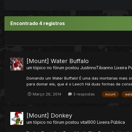
Encontrado 4 registros
[Mount] Water Buffalo
um tópico no fórum postou
JustinnoTibianno
Lixeira P
Domando um Water Buffalo! É uma das montarias mais si
para domar ele, que é o Leech Há duas formas de conse
Março 26, 2014
3 respostas
mount
wate
[Mount] Donkey
um tópico no fórum postou
vital900
Lixeira Pública