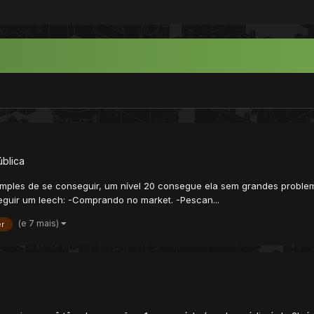
ública
mples de se conseguir, um nível 20 consegue ela sem grandes problema
guir um leech: -Comprando no market. -Pescan...
(e 7 mais)
r