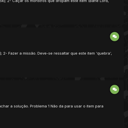
á 5k); 2- Caçar os monstros que dropam este item (Bane Lord,
; 2- Fazer a missão. Deve-se ressaltar que este item 'quebra',
achar a solução. Problema 1 Não da para usar o item para