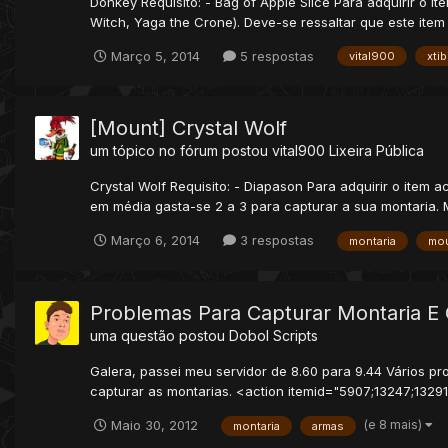
Donkey Requisito: - Bag of Apple Slice Para adquirir o 
Witch, Yaga the Crone). Deve-se ressaltar que este item 
Março 5, 2014
5 respostas
vital900
xtib
[Mount] Crystal Wolf
um tópico no fórum postou
vital900
Lixeira Pública
Crystal Wolf Requisito: - Diapason Para adquirir o item 
em média gasta-se 2 a 3 para capturar a sua montaria. M
Março 6, 2014
3 respostas
montaria
mo
Problemas Para Capturar Montaria E
uma questão postou
Dobol
Scripts
Galera, passei meu servidor de 8.60 para 9.44 Vários p
capturar as montarias. <action itemid="5907;13247;1329
(e 8 mais)
Maio 30, 2012
montaria
armas