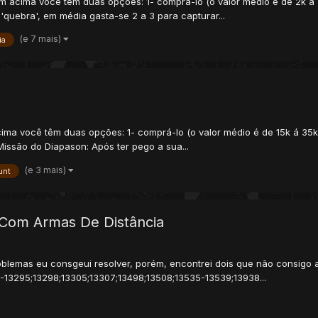
item acima você têm duas opções: 1- comprá-lo (o valor médio é de 2k 
'quebra', em média gasta-se 2 a 3 para capturar...
(e 7 mais)
ia
acima você têm duas opções: 1- comprá-lo (o valor médio é de 15k á 35k)
issão do Diapason: Após ter pego a sua...
(e 3 mais)
unt
 Com Armas De Distância
roblemas eu consgeui resolver, porém, encontrei dois que não consigo 
1-13295;13298;13305;13307;13498;13508;13535-13539;13938...