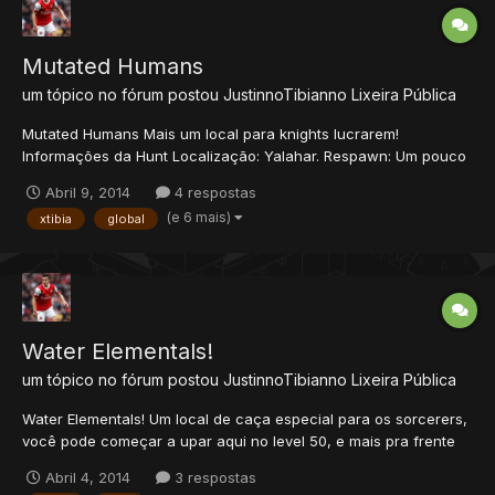
Mutated Humans
um tópico no fórum postou
JustinnoTibianno
Lixeira Pública
Mutated Humans Mais um local para knights lucrarem!
Informações da Hunt Localização: Yalahar. Respawn: Um pouco
lento pois é comun encontrar bots. Se você pegar essa hunt
Abril 9, 2014
4 respostas
sozinho, verá que os Mutated Humans ficam em grupos de 2~3
(e 6 mais)
xtibia
global
monstros. Exp/hora: 70k/hora com bônus Gold/hora: 7k/h...
Water Elementals!
um tópico no fórum postou
JustinnoTibianno
Lixeira Pública
Water Elementals! Um local de caça especial para os sorcerers,
você pode começar a upar aqui no level 50, e mais pra frente
se você tiver sem opções de caça, poderá vir aqui até um level
Abril 4, 2014
3 respostas
130~140 que a xp continua boa. Informações da Hunt