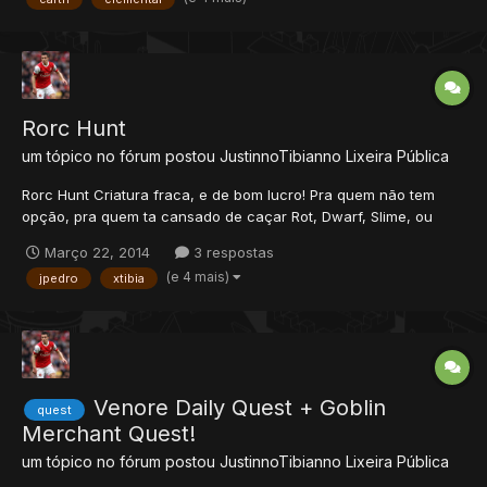
a cave é pequena, toma cuidado, pois não é difícil lurar 2...
Rorc Hunt
um tópico no fórum postou
JustinnoTibianno
Lixeira Pública
Rorc Hunt Criatura fraca, e de bom lucro! Pra quem não tem
opção, pra quem ta cansado de caçar Rot, Dwarf, Slime, ou
quem não consegue um espaço nos Cyc. Informações Básicas
Março 22, 2014
3 respostas
Localização: Próximo a Orc Fortress Respawn: Muito bom, se
(e 4 mais)
jpedro
xtibia
você pegar o local sozinho, encontrará de 2 até uns 4...
Venore Daily Quest + Goblin
quest
Merchant Quest!
um tópico no fórum postou
JustinnoTibianno
Lixeira Pública