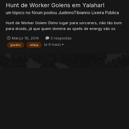
Hunt de Worker Golens em Yalahar!
um tópico no fórum postou
JustinnoTibianno
Lixeira Pública
Hunt de Worker Golem Ótimo lugar para sorcerers, não tão bom
para druids, já que quem domina as spells de energy são os
MS's. Esse lugar da uma exp absurda para os sorcerers na faixa
Março 19, 2014
3 respostas
de nível 70, porém tem um perigo a altura, cuidado, um único
(e 6 mais)
jpedro
xtibia
Worker pode dar dor de cabeça, se dois colarem em...