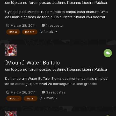
um tópico no fórum postou
JustinnoTibianno
Lixeira Pública
Cyclops pelo Mundo! Tudo mundo já caçou essa criatura, uma
das mais clássicas de todo o Tibia. Neste tutorial vou mostrar
não um, mas cinco lugares interessantes para caçar os
Março 28, 2014
1 resposta
famosos cyclops, são eles, Femor Hills, Forsaken Mine, Mount
(e 4 mais)
xtibia
jpedro
Sternum, Mistrock e Cyclopolis. - Dividi o tópico em d...
[Mount] Water Buffalo
um tópico no fórum postou
JustinnoTibianno
Lixeira Pública
Domando um Water Buffalo! É uma das montarias mais simples
de se conseguir, um nível 20 consegue ela sem grandes
problemas. Primeiro de tudo você precisa saber o item que é
Março 26, 2014
3 respostas
necessário para domar ele, que é o Leech Há duas formas de
(e 7 mais)
mount
water
conseguir um leech: -Comprando no market. -Pescan...