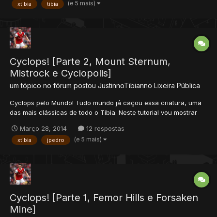
(e 5 mais)
xtibia
tibia
Localização: Port Hope Respawn: Médio, da pra duas pess...
Cyclops! [Parte 2, Mount Sternum,
Mistrock e Cyclopolis]
um tópico no fórum postou
JustinnoTibianno
Lixeira Pública
Cyclops pelo Mundo! Tudo mundo já caçou essa criatura, uma
das mais clássicas de todo o Tibia. Neste tutorial vou mostrar
não um, mas cinco lugares interessantes para caçar os
Março 28, 2014
12 respostas
famosos cyclops, são eles, Femor Hills, Forsaken Mine, Mount
(e 5 mais)
xtibia
jpedro
Sternum, Mistrock e Cyclopolis. - Dividi o tópico em duas...
Cyclops! [Parte 1, Femor Hills e Forsaken
Mine]