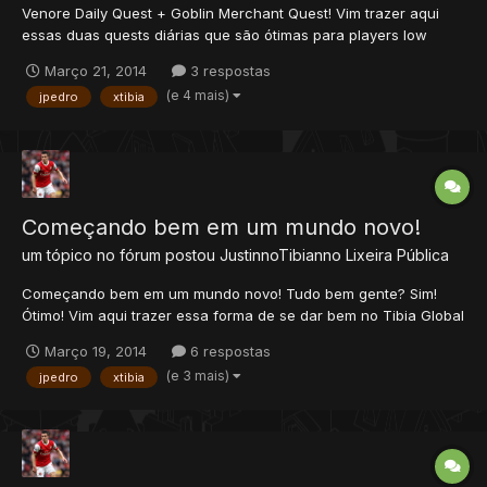
Venore Daily Quest + Goblin Merchant Quest! Vim trazer aqui
essas duas quests diárias que são ótimas para players low
level, um lucro total de 6.200gps. São quests diárias, entretanto
Março 21, 2014
3 respostas
todo mundo sabe mas vale ressaltar que as quests diárias do
(e 4 mais)
jpedro
xtibia
tibia podem ser feitas de 20 em 20 horas! Vamos começa...
Começando bem em um mundo novo!
um tópico no fórum postou
JustinnoTibianno
Lixeira Pública
Começando bem em um mundo novo! Tudo bem gente? Sim!
Ótimo! Vim aqui trazer essa forma de se dar bem no Tibia Global
(pra mim deu certo), eu mesmo fiz ele, o tutorial é pra low level
Março 19, 2014
6 respostas
pois tudo que você ver abaixo foi de minha experiência. Só pra
(e 3 mais)
jpedro
xtibia
esclarecer. - Esse é um tutorial para que...