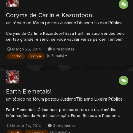
Coryms de Carlin e Kazordoon!
um tópico no fórum postou
JustinnoTibianno
Lixeira Pública
Coryms de Carlin e Kazordoon! Essa hunt me surpreendeu pelo
ser tão grande, é sério, se você vacilar vai se perder! Também
me surpreendi com o loot e a xp. Informações da Hunt
Março 25, 2014
9 respostas
Localização: Carlin e Kazordoon Respawn: Imenso, centenas de
(e 6 mais)
jpedro
corym
criaturas, alguns locais lurados, outros nem tanto...
Earth Elemetals!
um tópico no fórum postou
JustinnoTibianno
Lixeira Pública
Earth Elementals Ótima hunt para sorcerers de nível médio.
Informações da Hunt Localização: Edron Respawn: Pequeno,
tanto que as vezes quem está caçando lá coloca uma carta na
Março 24, 2014
3 respostas
entrada da hunt. Não vale a pena caçar aqui com gente. Como
(e 4 mais)
earth
elemental