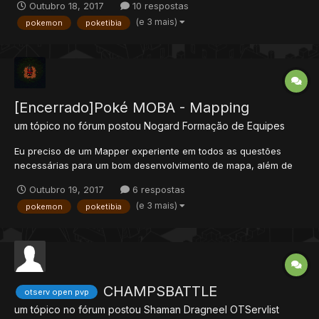
Outubro 18, 2017
10 respostas
enquanto tudo tá feião mesmo. A ideia é basicamente misturar
(e 3 mais)
pokemon
poketibia
um po...
[Encerrado]Poké MOBA - Mapping
um tópico no fórum postou
Nogard
Formação de Equipes
Eu preciso de um Mapper experiente em todos as questões
necessárias para um bom desenvolvimento de mapa, além de
ser criativo. Como adicionar novos recursos no client,
Outubro 19, 2017
6 respostas
atualizando o arquivo .otb quando necessário.
(e 3 mais)
pokemon
poketibia
CHAMPSBATTLE
otserv open pvp
um tópico no fórum postou
Shaman Dragneel
OTServlist