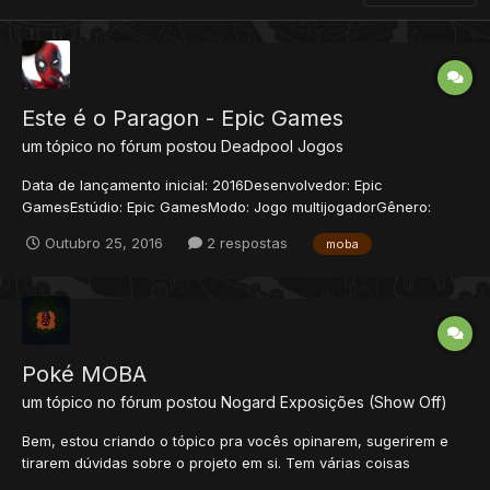
Este é o Paragon - Epic Games
um tópico no fórum postou
Deadpool
Jogos
Data de lançamento inicial: 2016Desenvolvedor: Epic
GamesEstúdio: Epic GamesModo: Jogo multijogadorGênero:
Multiplayer online battle arenaPlataformas: PlayStation 4,
Outubro 25, 2016
2 respostas
moba
Microsoft Windows ESTE É O PARAGON PARAGON, O NOVO
MOBA DA EPIC GAMES PARA PLAYSTATION®4 E PC, COLOCA
VOCÊ NA AÇÃO COM...
Poké MOBA
um tópico no fórum postou
Nogard
Exposições (Show Off)
Bem, estou criando o tópico pra vocês opinarem, sugerirem e
tirarem dúvidas sobre o projeto em si. Tem várias coisas
pendentes e incertas, preciso de opiniões pra prosseguir. Por