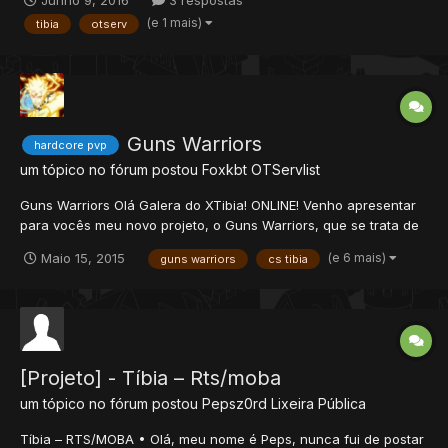
Junho 9, 2016
3 respostas
personagens do league of legends alem dos nosso
(e 1 mais)
tibia
otserv
personagens que nois mesmo criaremos para isso precisamos
de temp...
Guns Warriors
hardcore pvp
um tópico no fórum postou
Foxkbt
OTServlist
Guns Warriors Olá Galera do XTibia! ONLINE! Venho apresentar
para vocês meu novo projeto, o Guns Warriors, que se trata de
um jogo no estilo MOBA (Multiplayer Online Battle Arena), que
(e 6 mais)
Maio 15, 2015
guns warriors
cs tibia
visa batalhas rápidas e divertidas. No Guns Online você poderá
Lutar com seus amigos em batalhas frenéticas usan...
[Projeto] - Tíbia – Rts/moba
um tópico no fórum postou
Pepsz0rd
Lixeira Pública
Tíbia – RTS/MOBA • Olá, meu nome é Peps, nunca fui de postar