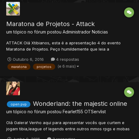
Vamos de...
Maratona de Projetos - Attack
um tópico no fórum postou
Administrador
Noticias
ATTACK Olá Xtibianos, esta é a apresentação 4 do evento
Maratona de Projetos. Peço humildemente que leia a
apresentação que o projeto preparou e contribua comentando
Outubro 6, 2016
4 respostas
a respeito, saiba que devemos apoiar nossos desenvolvedores
(e 6 mais)
maratona
projetos
BR para que nossa comunidade cresça mais forte, faça sua
parte! Lemb...
Wonderland: the majestic online
open pvp
um tópico no fórum postou
Fearlet155
OTServlist
Olá Galera! Venho aqui para apresentar vocês que curtem e
jogam tibia,league of legends entre outros mmos rpgs e mobas
um servidor onde teremos alguns campeôes baseados nos