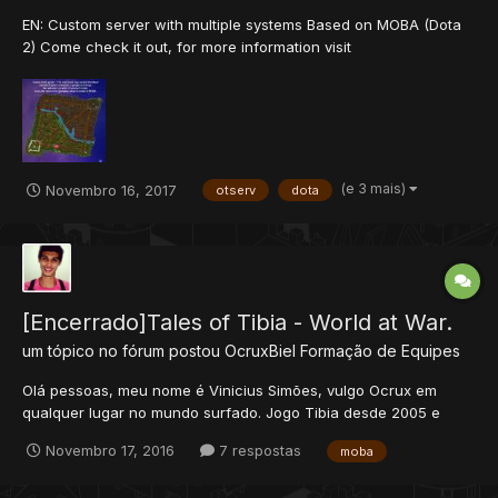
EN: Custom server with multiple systems Based on MOBA (Dota
2) Come check it out, for more information visit
champsbattle.com PT-BR: Servidor custom com vários sistemas
Baseado em MOBA (Dota 2) Venha conferir, para mais
informações visite champsbattle.com
(e 3 mais)
Novembro 16, 2017
otserv
dota
[Encerrado]Tales of Tibia - World at War.
um tópico no fórum postou
OcruxBiel
Formação de Equipes
Olá pessoas, meu nome é Vinicius Simões, vulgo Ocrux em
qualquer lugar no mundo surfado. Jogo Tibia desde 2005 e
joguei diversos servidores. Sabemos (sabemos?) que o Tibia
Novembro 17, 2016
7 respostas
moba
não é lá oque foi, na época de ouro quando comecei, por
exemplo, era tudo oque foda, mesmo com aqueles gráficos 7.5.