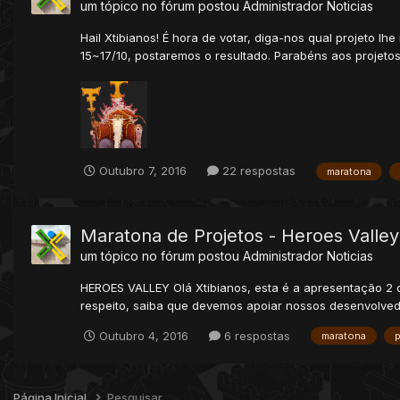
um tópico no fórum postou
Administrador
Noticias
Hail Xtibianos! É hora de votar, diga-nos qual projeto l
15~17/10, postaremos o resultado. Parabéns aos projeto
Outubro 7, 2016
22 respostas
maratona
Maratona de Projetos - Heroes Valley
um tópico no fórum postou
Administrador
Noticias
HEROES VALLEY Olá Xtibianos, esta é a apresentação 2 
respeito, saiba que devemos apoiar nossos desenvolved
Outubro 4, 2016
6 respostas
maratona
p
Página Inicial
Pesquisar