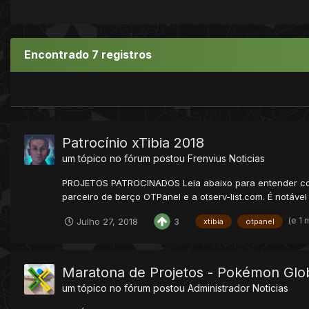
Encontrado 7 registros
Patrocínio xTibia 2018
um tópico no fórum postou
Frenvius
Noticias
PROJETOS PATROCINADOS Leia abaixo para entender como
parceiro de berço OTPanel e a otserv-list.com. É notável
(e 1 
Julho 27, 2018
3
xtibia
otpanel
Maratona de Projetos - Pokémon Glo
um tópico no fórum postou
Administrador
Noticias