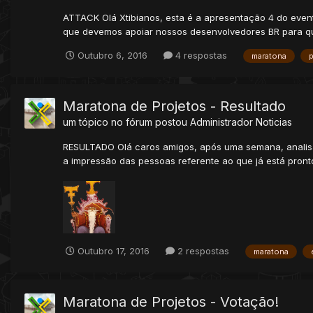
ATTACK Olá Xtibianos, esta é a apresentação 4 do even
que devemos apoiar nossos desenvolvedores BR para que
Outubro 6, 2016
4 respostas
maratona
p
Maratona de Projetos - Resultado
um tópico no fórum postou
Administrador
Noticias
RESULTADO Olá caros amigos, após uma semana, analisa
a impressão das pessoas referente ao que já está pronto
Outubro 17, 2016
2 respostas
maratona
Maratona de Projetos - Votação!