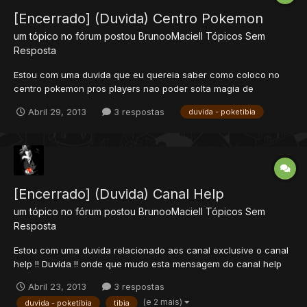
[Encerrado] (Duvida) Centro Pokemon
um tópico no fórum postou
BrunooMaciell
Tópicos Sem
Resposta
Estou com uma duvida que eu quereia saber como coloco no
centro pokemon pros players nao poder solta magia de
pokemon dentro porque tem ums que trap com mr.mime o
Abril 29, 2013
3 respostas
duvida - poketibia
centro pokemon !! Rep+
[Encerrado] (Duvida) Canal Help
um tópico no fórum postou
BrunooMaciell
Tópicos Sem
Resposta
Estou com uma duvida relacionado aos canal exclusive o canal
help !! Duvida !! onde que mudo esta mensagem do canal help
por Ex !! Em que script eu mudo esta mensagem ?? Rep+
Abril 23, 2013
3 respostas
(e 2 mais)
duvida - poketibia
tibia