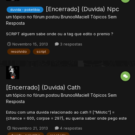
[Encerrado] (Duvida) Npc
duvida - poketibia
um tópico no fórum postou
BrunooMaciell
Tópicos Sem
Resposta
SCRIPT alguem sabe onde ou a tag que edito o premio ?
Novembro 15, 2013
3 respostas
resolvido
script
[Encerrado] (Duvida) Cath
um tópico no fórum postou
BrunooMaciell
Tópicos Sem
Resposta
Estou com uma duvida relacionado ao cath !! ["Milotic"] =
{chance = 600, corpse = 297}, eu queria saber onde pego este
corpse !! pois tenho ums pokemons com bugados e eu vi o xml
Novembro 21, 2013
4 respostas
se eu nao mi engano ta igual na configuration dai nao seis e