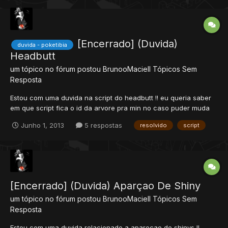
[Encerrado] (Duvida)
duvida - poketibia
Headbutt
um tópico no fórum postou
BrunooMaciell
Tópicos Sem
Resposta
Estou com uma duvida na script do headbutt !! eu queria saber
em que script fica o id da arvore pra min no caso puder muda
de arvore do headbutt - troca ^^ Rep+
Junho 1, 2013
5 respostas
resolvido
script
[Encerrado] (Duvida) Aparçao De Shiny
um tópico no fórum postou
BrunooMaciell
Tópicos Sem
Resposta
Estou com uma duvida relacionado a apareçao de shinys !!