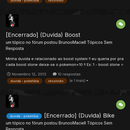
duvida - poketibia
resolvido
tenho que pga no dat editor e caso sim como pego...
[Encerrado] (Duvida) Boost
um tópico no fórum postou
BrunooMaciell
Tópicos Sem
Resposta
Minha duvida e relacionado ao boost system !! eu queria por pra
cada boost stone deixa-se o pokemon+10 !! Ex: 1 - boost stone =
+10 2 - boost stone = +20 e eu nao sei se edita isto pela script
Novembro 12, 2013
10 respostas
boost.lua ou a stone em si tem sua script propria mais por caso
(e 1 mais)
duvida - poketibia
resolvido
vou posta minha boost.l...
[Encerrado] (Duvida) Bike
duvida - poketibia
um tópico no fórum postou
BrunooMaciell
Tópicos Sem
Resposta