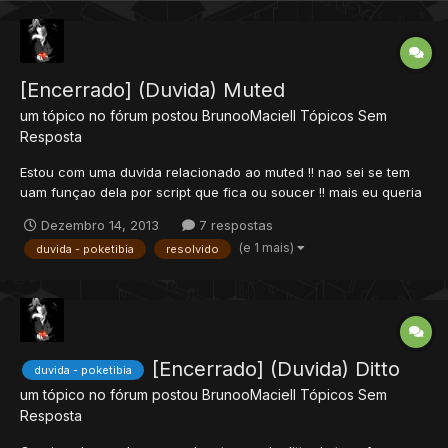
[Encerrado] (Duvida) Muted
um tópico no fórum postou
BrunooMaciell
Tópicos Sem
Resposta
Estou com uma duvida relacionado ao muted !! nao sei se tem
uam funçao dela por script que fica ou soucer !! mais eu queria
reolver por tem players meus tomando muted no account
Dezembro 14, 2013
7 respostas
manjer outros no npc e eu queria resolver tira creio eu que nao
(e 1 mais)
duvida - poketibia
resolvido
tem como mais nao tem como meio que resolve isto ?...
[Encerrado] (Duvida) Ditto
duvida - poketibia
um tópico no fórum postou
BrunooMaciell
Tópicos Sem
Resposta