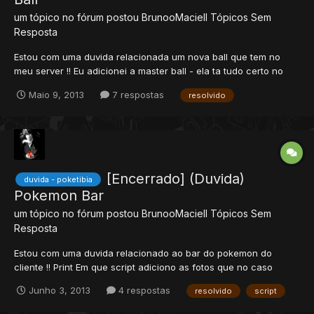
um tópico no fórum postou
BrunooMaciell
Tópicos Sem
Resposta
Estou com uma duvida relacionada um nova ball que tem no
meu server !! Eu adicionei a master ball - ela ta tudo certo no
itens.xml ea spr dela no cliente so que nao adicionei ela toda
Maio 9, 2013
7 respostas
resolvido
porque nao consigo usa ela pra captura um pokemon entao
quem puder fazer ou mi manda um tutorial de como adicion...
[Encerrado] (Duvida)
duvida - poketibia
Pokemon Bar
um tópico no fórum postou
BrunooMaciell
Tópicos Sem
Resposta
Estou com uma duvida relacionado ao bar do pokemon do
cliente !! Print Em que script adiciono as fotos que no caso
esteja faltando dai fica preto como esta mostrando na print ^^
Junho 3, 2013
4 respostas
resolvido
script
Rep+