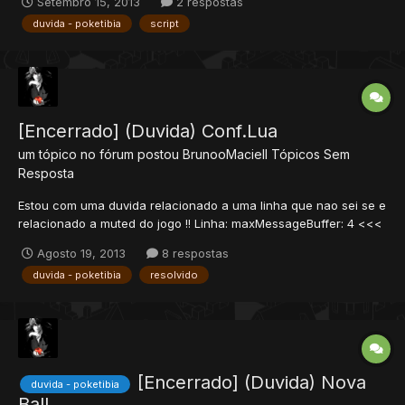
Setembro 15, 2013
2 respostas
achei caso teja queria tira este tempo ^^ Curti+
duvida - poketibia
script
[Encerrado] (Duvida) Conf.Lua
um tópico no fórum postou
BrunooMaciell
Tópicos Sem
Resposta
Estou com uma duvida relacionado a uma linha que nao sei se e
relacionado a muted do jogo !! Linha: maxMessageBuffer: 4 <<<
esta linha e relacionado ao muted do jogo !! ?? Se sim eu posso
Agosto 19, 2013
8 respostas
amenta este numero ??
duvida - poketibia
resolvido
[Encerrado] (Duvida) Nova
duvida - poketibia
Ball