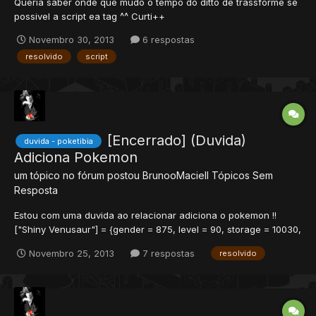
Queria saber onde que mudo o tempo do ditto de trassforme se
possivel a script ea tag ^^ Curti++
Novembro 30, 2013
6 respostas
resolvido
script
[Encerrado] (Duvida)
duvida - poketibia
Adiciona Pokemon
um tópico no fórum postou
BrunooMaciell
Tópicos Sem
Resposta
Estou com uma duvida ao relacionar adiciona o pokemon !!
["Shiny Venusaur"] = {gender = 875, level = 90, storage = 10030,
stoCatch = 666154}, /\ eu to querendo adicionar um novo
Novembro 25, 2013
7 respostas
resolvido
pokemon e queria saber como adiciono esta tag {"Shiny
Venusaur", 75, 10030}, << isto /\ esta tag e tal...