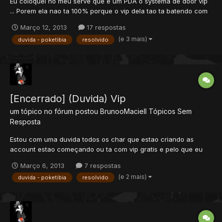
Eu coloquei no meu serve que e um PDA o systema de door vip
... Porem ela nao ta 100% porque o vip dela tao ta batendo com
o vip do pda pelo npc o vip da door ta de tibia !! Script Eu queria
Março 12, 2013
17 respostas
a vip deste systema pegando no PDA se possivel e queria add
(e 3 mais)
duvida - poketibia
resolvido
nao sei se alguem consegueria...
[Encerrado] (Duvida) Vip
um tópico no fórum postou
BrunooMaciell
Tópicos Sem
Resposta
Estou com uma duvida todos os char que estao criando as
account estao começando ou ta com vip gratis e pelo que eu
sei e na conf.lua que mexe issu se eu nao mi engano so que
Março 6, 2013
7 respostas
nao elnbro em que parte era !! Conf.Lua Queria saber em que
(e 2 mais)
duvida - poketibia
resolvido
linha desativo o vip gratis ??