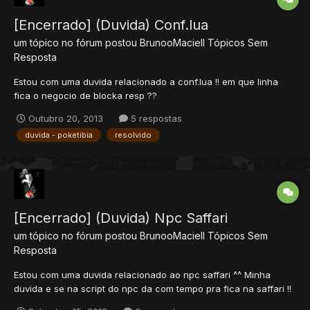
[Encerrado] (Duvida) Conf.lua
um tópico no fórum postou
BrunooMaciell
Tópicos Sem
Resposta
Estou com uma duvida relacionado a conf.lua !! em que linha
fica o negocio de blocka resp ??
Outubro 20, 2013
5 respostas
duvida - poketibia
resolvido
[Encerrado] (Duvida) Npc Saffari
um tópico no fórum postou
BrunooMaciell
Tópicos Sem
Resposta
Estou com uma duvida relacionado ao npc saffari ^^ Minha
duvida e se na script do npc da com tempo pra fica na saffari !!
mi falarao que ta de 2 horas mais nao sei dei uma olhada e nao