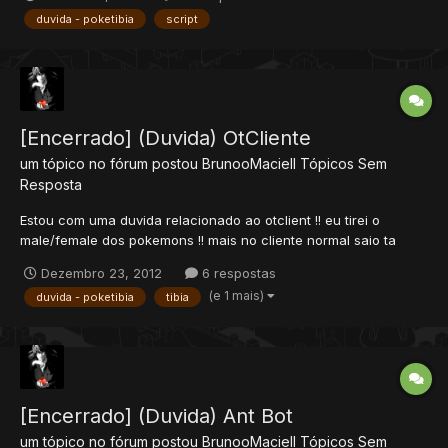
Prof.Robert so que na hora de pega o bau do kit ele e
duvida - poketibia
script
teleportado pro local errado e queria saber onde mex...
[Encerrado] (Duvida) OtCliente
um tópico no fórum postou
BrunooMaciell
Tópicos Sem
Resposta
Estou com uma duvida relacionado ao otclient !! eu tirei o
male/female dos pokemons !! mais no cliente normal saio ta
normal sem o sex dos pokemons ja no otcliente ainda aparece
Dezembro 23, 2012
6 respostas
os sexos !! oque devo fazer pra fica igual o cliente normal ??
(e 1 mais)
duvida - poketibia
tibia
Obs: ja ta com o tibia.pic na pasta e tudo...
[Encerrado] (Duvida) Ant Bot
um tópico no fórum postou
BrunooMaciell
Tópicos Sem