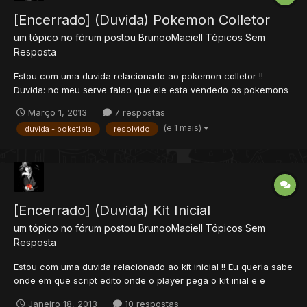
[Encerrado] (Duvida) Pokemon Colletor
um tópico no fórum postou
BrunooMaciell
Tópicos Sem
Resposta
Estou com uma duvida relacionado ao pokemon colletor !!
Duvida: no meu serve falao que ele esta vendedo os pokemons
tipo ele conpra caro um cara vende um karby eo npc conpra
Março 1, 2013
7 respostas
por +- 50HD e na minha script so tem 3 pokemons bulba e suas
(e 1 mais)
duvida - poketibia
resolvido
evuluçoes e nao sei como arruma entao !! Script:...
[Encerrado] (Duvida) Kit Inicial
um tópico no fórum postou
BrunooMaciell
Tópicos Sem
Resposta
Estou com uma duvida relacionado ao kit inicial !! Eu queria sabe
onde em que script edito onde o player pega o kit inial e e
teleportado na x area ?? Obs: o kit inicial ja ta com o npc
Janeiro 18, 2013
10 respostas