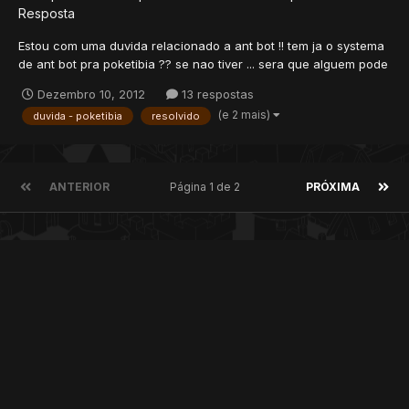
Resposta
Estou com uma duvida relacionado a ant bot !! tem ja o systema
de ant bot pra poketibia ?? se nao tiver ... sera que alguem pode
fazer um pra min de ant bot system pra poketibia ?? podia ate
Dezembro 10, 2012
13 respostas
ser caso o player entrasse ou desse use sei la no bot o cliente
(e 2 mais)
duvida - poketibia
resolvido
automaticamente dava dbug ou...
ANTERIOR
Página 1 de 2
PRÓXIMA