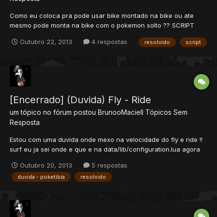
Como eu coloca pra pode usar bike montado na bike ou ate
mesmo pode monta na bike com o pokemon solto ?? SCRIPT
Curti+++
Outubro 22, 2013
4 respostas
resolvido
script
[Encerrado] (Duvida) Fly - Ride
um tópico no fórum postou
BrunooMaciell
Tópicos Sem
Resposta
Estou com uma duvida onde mexo na velocidade do fly e ride !!
surf eu ja sei onde e que e na data/lib/configuration.lua agora
eu queria saber onde fica os outros dois ride e fly ^^ Curti++
Outubro 20, 2013
5 respostas
duvida - poketibia
resolvido