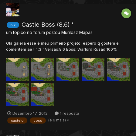
Castle Boss (8.6) '
8.x
um tópico no fórum postou
Murilosz
Mapas
Ola galera esse é meu primeiro projeto, espero q gostem e
comentem ae ! ' ;3 ' Versão:8.6 Boss: Warlord Ruzad 100%
Próprio SS's: ​ Link:http://www.4shared.c.../Orc_Boss.html?
Scan:https://www.virustot...sis/1355764428/
Dezembro 17, 2012
1 resposta
(e 6 mais)
castelo
boss