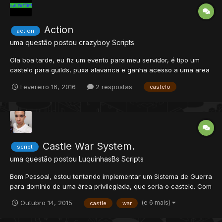
Action
action
uma questão postou
crazyboy
Scripts
Ola boa tarde, eu fiz um evento para meu servidor, é tipo um
castelo para guilds, puxa alavanca e ganha acesso a uma area
de teleports exclusivos, ate aqui tud a funcionar correcto, só
Fevereiro 16, 2016
2 respostas
castelo
estou com um problema, tipo quando outra guild conquista o
castelo os que estavam a upar na área do castelo não são...
Castle War System.
script
uma questão postou
LuquinhasBs
Scripts
Bom Pessoal, estou tentando implementar um Sistema de Guerra
para domínio de uma área privilegiada, que seria o castelo. Com
as atualizações do TFS 1.x eu não consigo obter sucesso com
(e 6 mais)
Outubro 14, 2015
castle
war
antigos scripts, por isso venho aqui pedi-lo, por gentiliza,
disponibilizar um Sistema legal se for possível. Eu t...