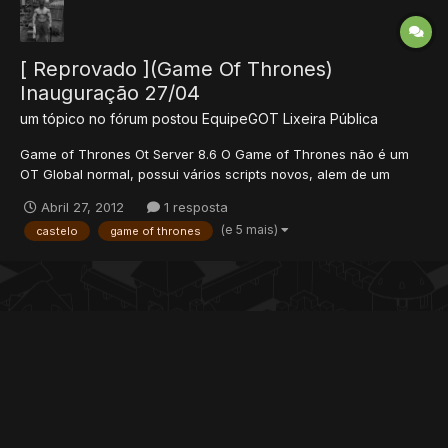
[ Reprovado ](Game Of Thrones)
Inauguração 27/04
um tópico no fórum postou
EquipeGOT
Lixeira Pública
Game of Thrones Ot Server 8.6 O Game of Thrones não é um
OT Global normal, possui vários scripts novos, alem de um
sistema de castelos completamente próprio, onde todas as
Abril 27, 2012
1 resposta
guildas podem ter um castelo, e correm o risco de ter o mesmo
(e 5 mais)
castelo
game of thrones
invadido, que tal guerrear no seu próprio castelo?...