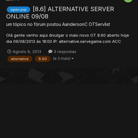
[8.6] ALTERNATIVE SERVER
open pvp
ONLINE 09/08
um tópico no fórum postou
AandersonC
OTServlist
Olá gente venho aqui divulgar o mais novo OT 8.60 aberto hoje
dia 09/08/2013 às 18:00 IP: alternative.servegame.com ACC
MANAGER ^^ SERVIDOR DEDICADO 24Horas / 07 Dias por
Agosto 9, 2013
3 respostas
semana (reinicia rapidamente para updates e edits/cerca de
(e 2 mais)
alternative
8.60
1min) Rates: Exp : 550 Skill : 150 Magic :...