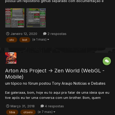
possui um repositório github separado com documentação e
exemplos. Este bot permite que você crie o que quiser com a
linguagem lua e otclient otml. Ele fornece acesso a todas as
funções otclient lua e possui várias funções e ferrament...
Janeiro 12, 2020
2 respostas
(e 1 mais)
otc
bot
Arton Ats Project -> Zen World (WebGL -
Mobile)
um tópico no fórum postou
Tony Araujo
Notícias e Debates
Eai galeraaa, bom, hoje eu to aqui pra falar de uma ideia que eu
tive após eu ter uma conversa com um brother. Bom, quem
acompanha o xTibia a mais de 4 anos, talvez já tenha ouvido
Março 31, 2018
4 respostas
falar do meu antigo projeto Arton, clicando aqui você poderá
(e 7 mais)
tibia
otserv
ver a página no facebook. Ele era uma mistura de Tibia e M...