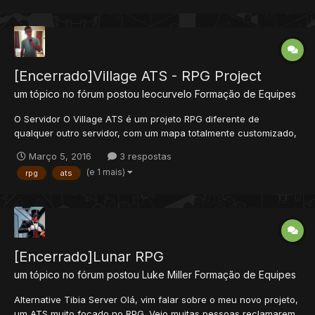
[Encerrado]Village ATS - RPG Project
um tópico no fórum postou
leocurvelo
Formação de Equipes
O Servidor O Village ATS é um projeto RPG diferente de
qualquer outro servidor, com um mapa totalmente customizado,
vocações poderosas e equilibradas, equipamentos nunca visto
Março 5, 2016
3 respostas
antes, montarias inovadoras e muito mais. Estamos usando o
(e 1 mais)
rpg
ats
protocolo 10.41, pois é uma ótima versão para customizações
em ge...
[Encerrado]Lunar RPG
um tópico no fórum postou
Luke Miller
Formação de Equipes
Alternative Tibia Server Olá, vim falar sobre o meu novo projeto,
um ATS muito focado no RPG. Vejo muitas pessoas reclamarem