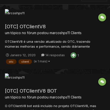
[OTC] OTClientV8
um tópico no fórum postou
marcoshps11
Clients
OTClientV8 é uma versão atualizado do OTC, trazendo
inúmeras melhorias e performance, sendo diáriamente
atualizado, contendo mais de 1000h de trabalho, que agora está
Janeiro 12, 2020
14 respostas
1
disponível gratuitamente para todos. Até agora já foi usado por
mais de 6000 jogadores únicos, você pode conferir algumas
(e 1 mais)
otc
client
es...
[OTC] OTClientV8 BOT
um tópico no fórum postou
marcoshps11
Clients
O OTClientV8 bot está incluído no projeto OTClientV8, mas