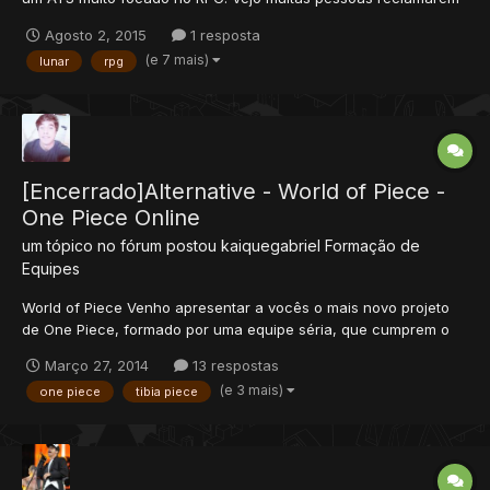
que não existe mais um servidor diferente, um jogo com
Agosto 2, 2015
1 resposta
aventura e RPG, fui pesquisar e realmente está difícil de achar,
(e 7 mais)
lunar
rpg
então resolvi me mexer porque sou extremamente vici...
[Encerrado]Alternative - World of Piece -
One Piece Online
um tópico no fórum postou
kaiquegabriel
Formação de
Equipes
World of Piece Venho apresentar a vocês o mais novo projeto
de One Piece, formado por uma equipe séria, que cumprem o
que prometem! Esse servidor foi aberto prematuramente sem
Março 27, 2014
13 respostas
nenhuma revisão por erro da antiga equipe e logo tiveram que
(e 3 mais)
one piece
tibia piece
fechar, assim, vendendo-o para equipe atual que trabalh...