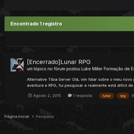
Encontrado 1 registro
[Encerrado]Lunar RPG
um tópico no fórum postou
Luke Miller
Formação de E
Alternative Tibia Server Olá, vim falar sobre o meu no
aventura e RPG, fui pesquisar e realmente está difícil d
(
Agosto 2, 2015
1 resposta
lunar
rpg
Página Inicial
Pesquisar