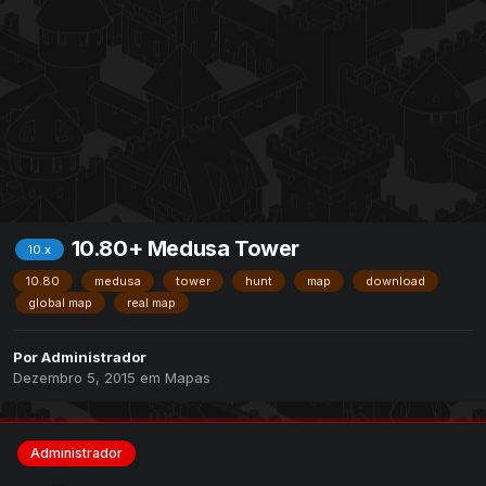
10.80+ Medusa Tower
10.x
10.80
medusa
tower
hunt
map
download
global map
real map
Por
Administrador
Dezembro 5, 2015
em
Mapas
Administrador