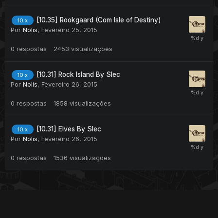
[10.35] Rookgaard (Com Isle of Destiny)
10.x
Por
Nolis
,
Fevereiro 25, 2015
0
respostas
2453
visualizações
[10.31] Rock Island By Slec
10.x
Por
Nolis
,
Fevereiro 26, 2015
0
respostas
1858
visualizações
[10.31] Elves By Slec
10.x
Por
Nolis
,
Fevereiro 26, 2015
0
respostas
1536
visualizações