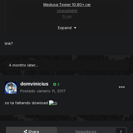
Medusa Tower 10.80+.rar
Unavailable
Scan
Expand
link?
4 months later...
domvinicius
2
Postado
Janeiro 11, 2017
so ta faltando dowload
Share
Seguidores
0