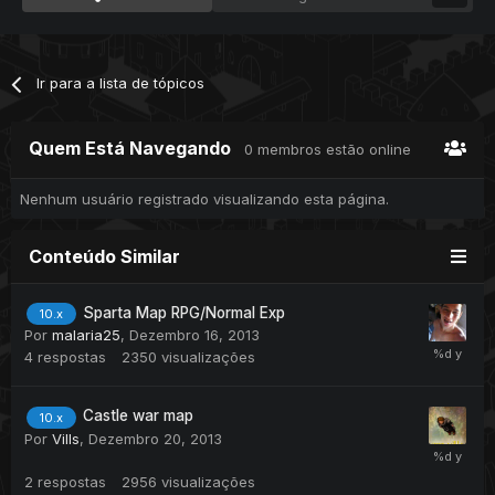
Ir para a lista de tópicos
Quem Está Navegando
0 membros estão online
Nenhum usuário registrado visualizando esta página.
Conteúdo Similar
Sparta Map RPG/Normal Exp
10.x
Por
malaria25
,
Dezembro 16, 2013
4
respostas
2350
visualizações
Castle war map
10.x
Por
Vills
,
Dezembro 20, 2013
2
respostas
2956
visualizações