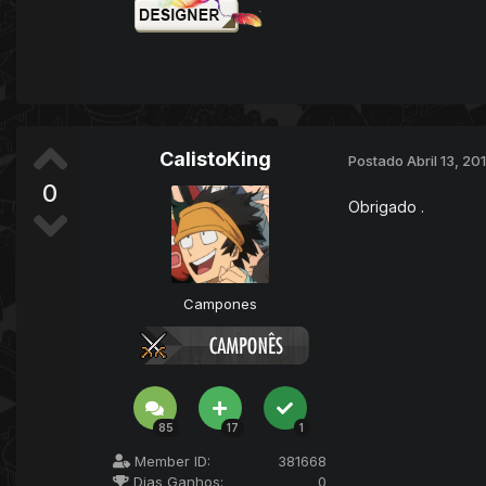
CalistoKing
Postado
Abril 13, 20
0
Obrigado .
Campones
85
17
1
Member ID:
381668
Dias Ganhos:
0