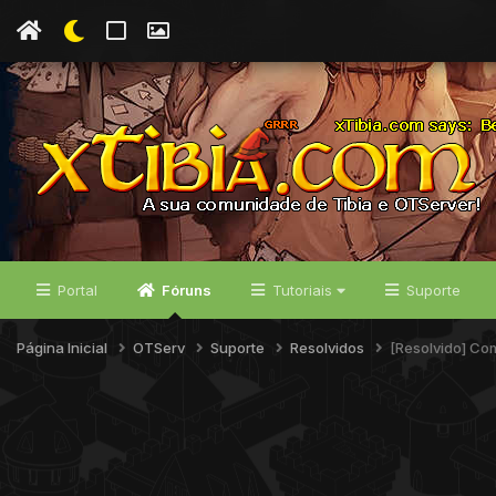
Portal
Fóruns
Tutoriais
Suporte
Página Inicial
OTServ
Suporte
Resolvidos
[Resolvido] Com