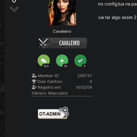
0
no config.lua na p
vai tar algo assim 
Cavaleiro
160
19
0
Member ID:
258737
Dias Ganhos:
0
Registro em:
10/12/09
Gênero:
Masculino