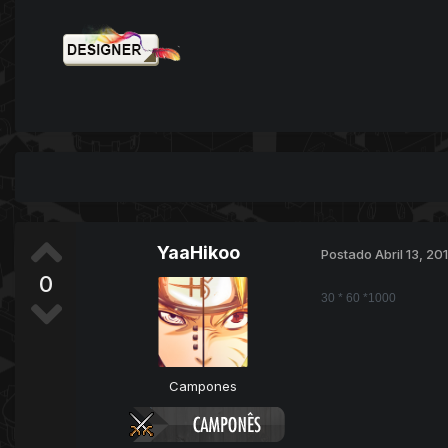
YaaHikoo
Postado
Abril 13, 20
0
30 * 60 *1000
Campones