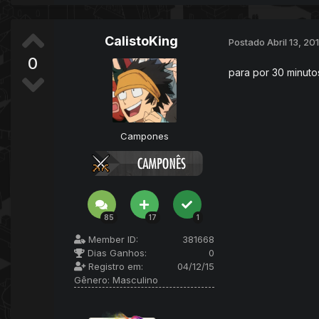
CalistoKing
Postado
Abril 13, 20
0
para por 30 minuto
Campones
85
17
1
Member ID:
381668
Dias Ganhos:
0
Registro em:
04/12/15
Gênero:
Masculino