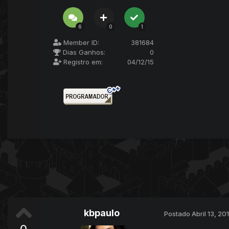
6
0
1
Member ID:
381684
Dias Ganhos:
0
Registro em:
04/12/15
kbpaulo
Postado
Abril 13, 20