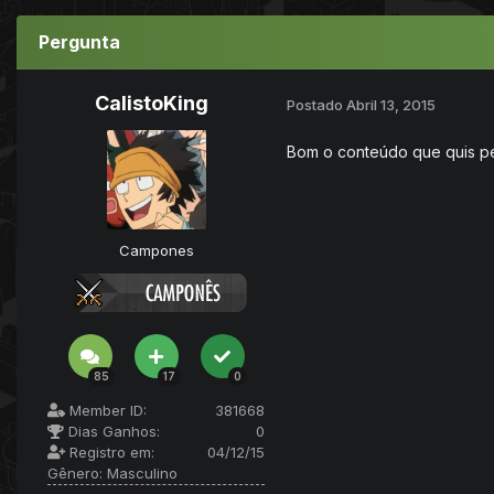
Pergunta
CalistoKing
Postado
Abril 13, 2015
Bom o conteúdo que quis per
Campones
85
17
0
Member ID:
381668
Dias Ganhos:
0
Registro em:
04/12/15
Gênero:
Masculino