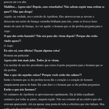
pensou em voz alta:
Malditos... Agora não! Depois, seus retardados! Não sabem seguir uma ordem se
quer?! Mas que droga!
Aquilo, na verdade, era o exército de Apolliom. Eles atravessavam as nuvens e
deixavam um rastro de fumaça vermelha brilhante para trás, como se tivesse luzes
dentro do rasto de fumaça. Ao ver aquilo, o homem que se diz profeta pergunta para o
Anjo:
O que eles estão fazendo? Não era para eles virem depois? Porque eles estão
vindo agora?!
O Anjo:
Eu não sei, seus idiotas! Façam alguma coisa!
Homem em particular:
Agora não tem mais jeito. Todos já os viram.
Um auxiliar de um dos presidentes que estava li perto perguntou para o homem que se
diz profeta:
Mas o que são aquelas coisas? Porque vocês estão tão calmos?!
Então o homem que se diz profeta tocou-lhe o coração e o coração do homem
simplesmente parou de bater. Ele caiu duro e o homem que se diz profeta perguntou:
Então o que nós faremos?
Os centauros de Apolliom se aproximavam rapidamente. Ele já tinha espalhado
centauros por todas as partes, naquela região. Não era somente ali na coletiva que eles
estavam aparecendo. Ali era apenas uma ponta de toda a cobertura que eles tinham. Mas
então, um dos presidentes perguntou: