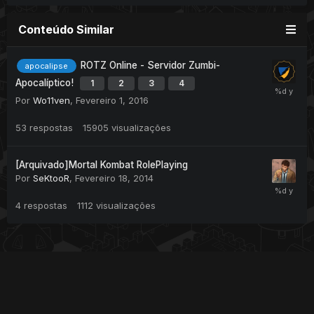
Conteúdo Similar
ROTZ Online - Servidor Zumbi-
apocalipse
Apocalíptico!
1
2
3
4
Por
Wo11ven
,
Fevereiro 1, 2016
53
respostas
15905
visualizações
[Arquivado]Mortal Kombat RolePlaying
Por
SeKtooR
,
Fevereiro 18, 2014
4
respostas
1112
visualizações