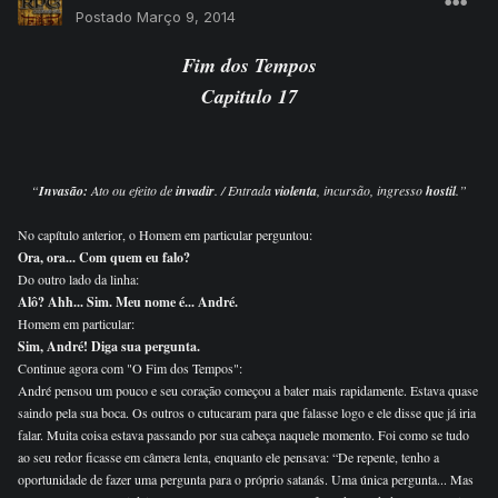
Postado
Março 9, 2014
Fim dos Tempos
Capitulo 17
“
Invasão:
Ato ou efeito de
invadir
. / Entrada
violenta
, incursão, ingresso
hostil
.”
No capítulo anterior, o Homem em particular perguntou:
Ora, ora... Com quem eu falo?
Do outro lado da linha:
Alô? Ahh... Sim. Meu nome é... André.
Homem em particular:
Sim, André! Diga sua pergunta.
Continue agora com "O Fim dos Tempos":
André pensou um pouco e seu coração começou a bater mais rapidamente. Estava quase
saindo pela sua boca. Os outros o cutucaram para que falasse logo e ele disse que já iria
falar. Muita coisa estava passando por sua cabeça naquele momento. Foi como se tudo
ao seu redor ficasse em câmera lenta, enquanto ele pensava: “De repente, tenho a
oportunidade de fazer uma pergunta para o próprio satanás. Uma única pergunta... Mas