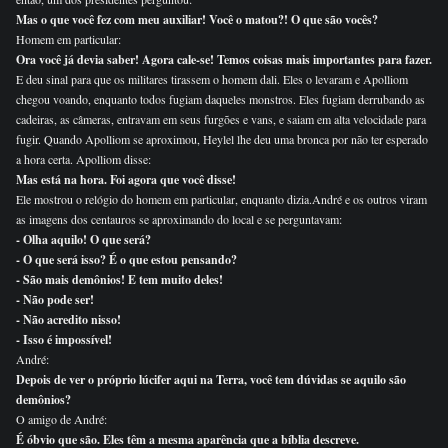
Mas o que você fez com meu auxiliar! Você o matou?! O que são vocês?
Homem em particular:
Ora você já devia saber! Agora cale-se! Temos coisas mais importantes para fazer.
E deu sinal para que os militares tirassem o homem dali. Eles o levaram e Apolliom
chegou voando, enquanto todos fugiam daqueles monstros. Eles fugiam derrubando as
cadeiras, as câmeras, entravam em seus furgões e vans, e saiam em alta velocidade para
fugir. Quando Apolliom se aproximou, Heylel lhe deu uma bronca por não ter esperado
a hora certa. Apolliom disse:
Mas está na hora. Foi agora que você disse!
Ele mostrou o relógio do homem em particular, enquanto dizia.André e os outros viram
as imagens dos centauros se aproximando do local e se perguntavam:
- Olha aquilo! O que será?
- O que será isso? É o que estou pensando?
- São mais demônios! E tem muito deles!
- Não pode ser!
- Não acredito nisso!
- Isso é impossível!
André:
Depois de ver o próprio lúcifer aqui na Terra, você tem dúvidas se aquilo são
demônios?
O amigo de André:
É óbvio que são. Eles têm a mesma aparência que a bíblia descreve.