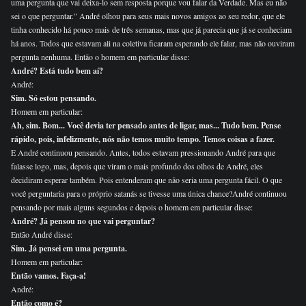
uma pergunta que vai deixa-lo sem resposta porque vou falar da Verdade. Mas eu não
sei o que perguntar.” André olhou para seus mais novos amigos ao seu redor, que ele
tinha conhecido há pouco mais de três semanas, mas que já parecia que já se conheciam
há anos. Todos que estavam ali na coletiva ficaram esperando ele falar, mas não ouviram
pergunta nenhuma. Então o homem em particular disse:
André? Está tudo bem aí?
André:
Sim. Só estou pensando.
Homem em particular:
Ah, sim. Bom... Você devia ter pensado antes de ligar, mas... Tudo bem. Pense
rápido, pois, infelizmente, nós não temos muito tempo. Temos coisas a fazer.
E André continuou pensando. Antes, todos estavam pressionando André para que
falasse logo, mas, depois que viram o mais profundo dos olhos de André, eles
decidiram esperar também. Pois entenderam que não seria uma pergunta fácil. O que
você perguntaria para o próprio satanás se tivesse uma única chance?André continuou
pensando por mais alguns segundos e depois o homem em particular disse:
André? Já pensou no que vai perguntar?
Então André disse:
Sim. Já pensei em uma pergunta.
Homem em particular:
Então vamos. Faça-a!
André:
Então como é?