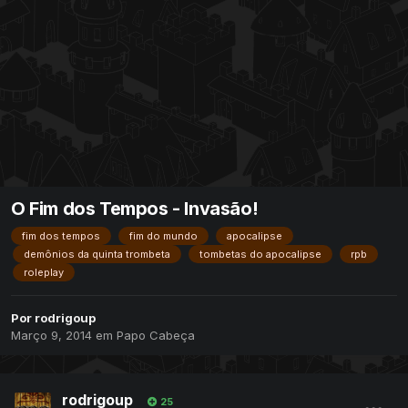
O Fim dos Tempos - Invasão!
fim dos tempos
fim do mundo
apocalipse
demônios da quinta trombeta
tombetas do apocalipse
rpb
roleplay
Por
rodrigoup
Março 9, 2014
em
Papo Cabeça
rodrigoup
25