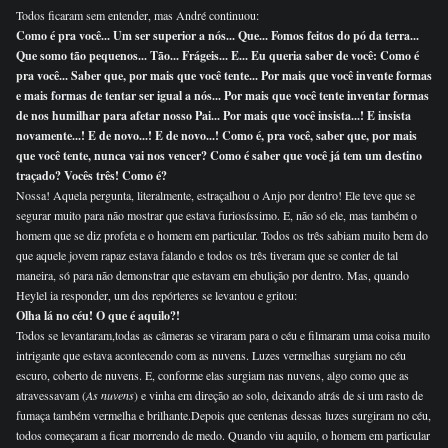
Todos ficaram sem entender, mas André continuou:
Como é pra você... Um ser superior a nós... Que... Fomos feitos do pó da terra...
Que somo tão pequenos... Tão... Frágeis... E... Eu queria saber de você: Como é
pra você... Saber que, por mais que você tente... Por mais que você invente formas
e mais formas de tentar ser igual a nós... Por mais que você tente inventar formas
de nos humilhar para afetar nosso Pai... Por mais que você insista...! E insista
novamente...! E de novo...! E de novo...! Como é, pra você, saber que, por mais
que você tente, nunca vai nos vencer? Como é saber que você já tem um destino
traçado? Vocês três! Como é?
Nossa! Aquela pergunta, literalmente, estraçalhou o Anjo por dentro! Ele teve que se
segurar muito para não mostrar que estava furiosíssimo. E, não só ele, mas também o
homem que se diz profeta e o homem em particular. Todos os três sabiam muito bem do
que aquele jovem rapaz estava falando e todos os três tiveram que se conter de tal
maneira, só para não demonstrar que estavam em ebulição por dentro. Mas, quando
Heylel ia responder, um dos repórteres se levantou e gritou:
Olha lá no céu! O que é aquilo?!
Todos se levantaram,todas as câmeras se viraram para o céu e filmaram uma coisa muito
intrigante que estava acontecendo com as nuvens. Luzes vermelhas surgiam no céu
escuro, coberto de nuvens. E, conforme elas surgiam nas nuvens, algo como que as
atravessavam (
As nuvens
) e vinha em direção ao solo, deixando atrás de si um rasto de
fumaça também vermelha e brilhante.Depois que centenas dessas luzes surgiram no céu,
todos começaram a ficar morrendo de medo. Quando viu aquilo, o homem em particular