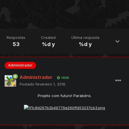
Respostas
Created
Última resposta
53
%d y
%d y
Administrador
Administrador
1439
Postado
Fevereiro 1, 2016
Projeto com futuro! Parabéns.