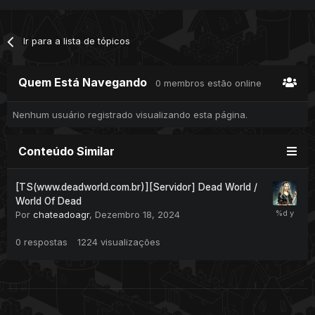
Ir para a lista de tópicos
Quem Está Navegando
0 membros estão online
Nenhum usuário registrado visualizando esta página.
Conteúdo Similar
[TS(www.deadworld.com.br)][Servidor] Dead World /
World Of Dead
Por
chateadoagr
,
Dezembro 18, 2024
0
respostas
1224
visualizações