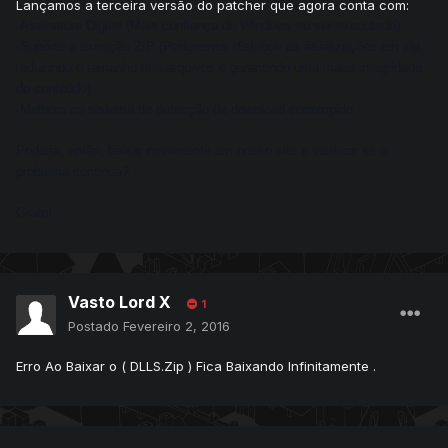
Lançamos a terceira versão do patcher que agora conta com:
-Assinatura Digital (Mais confiança do Windows ao ser executado)
-Suporte a extração ZIP (Poderemos distribuir as atualizações em zip,
reduzindo o tamanho dos arquivos e garantindo uma maior integridade
do conteúdo)
-Melhora no sistema de detecção de download corrompido
Poderia, então, baixar novamente em nosso site e verificar se o
problema continua?
Grato!
Vasto Lord X
1
Postado
Fevereiro 2, 2016
Erro Ao Baixar o ( DLLS.Zip ) Fica Baixando Infinitamente .