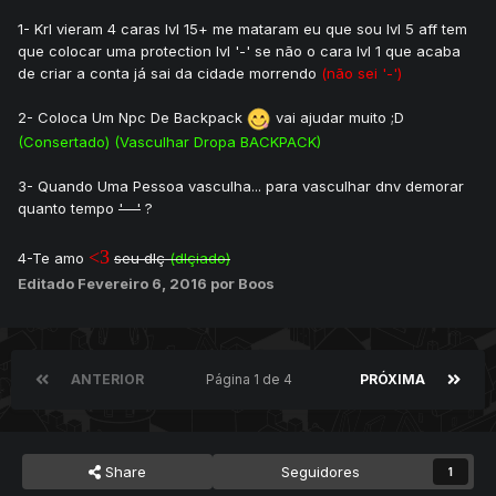
1- Krl vieram 4 caras lvl 15+ me mataram eu que sou lvl 5 aff tem
que colocar uma protection lvl '-' se não o cara lvl 1 que acaba
de criar a conta já sai da cidade morrendo
(não sei '-')
2- Coloca Um Npc De Backpack
vai ajudar muito ;D
(Consertado) (Vasculhar Dropa BACKPACK)
3- Quando Uma Pessoa vasculha... para vasculhar dnv demorar
quanto tempo
'--'
?
<3
4-Te amo
seu dlç
(dlçiado)
Editado
Fevereiro 6, 2016
por Boos
ANTERIOR
Página 1 de 4
PRÓXIMA
Share
Seguidores
1