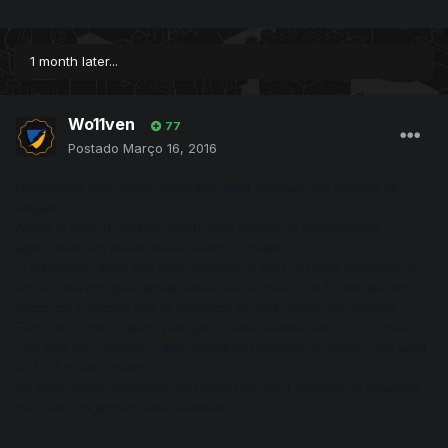
1 month later...
Wo11ven
77
Postado
Março 16, 2016
Realizamos uma rápida atualização para introduzir um sistema de
resgate.
Agora, a cada 10 minutos existe uma chance de sobreviventes
aparecerem em determinados locais do mapa.
O surgimento deles não será anunciado e nem os locais revelados. A
única coisa que pode ajudar vocês a descobrirem os locais que eles
aparecem é quando eles já estiverem lá, pois gritarão por socorro.
Funciona como na quest principal, o sobrevivente deverá ser levado
com vida até o refúgio. Cada resgate irá beneficiar o jogador com 1200
de EXP e cem dólares.
No futuro acrescentaremos no ranking do site a listagem de jogadores
que mais resgataram sobreviventes.