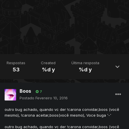
Respostas
Created
Última resposta
53
%d y
%d y
Boos
7
Postado
Fevereiro 10, 2016
outro bug achado, quando vc der !carona convidar,boos (você
mesmo), !carona aceitar,boos(você mesmo), Voce buga '-'
outro bug achado, quando vc der !carona convidar,boos (você