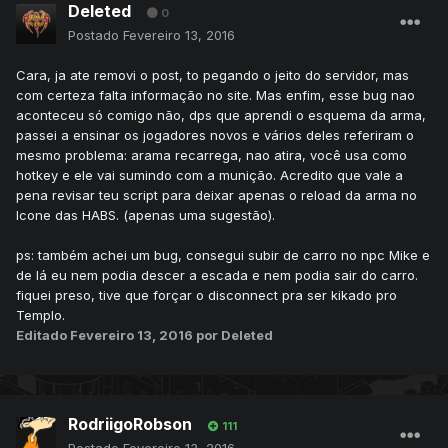
Deleted
0
Postado
Fevereiro 13, 2016
Cara, ja ate removi o post, to pegando o jeito do servidor, mas
com certeza falta informação no site. Mas enfim, esse bug nao
aconteceu só comigo não, dps que aprendi o esquema da arma,
passei a ensinar os jogadores novos e vários deles referiram o
mesmo problema: arama recarrega, nao atira, você usa como
hotkey e ele vai sumindo com a munição. Acredito que vale a
pena revisar teu script para deixar apenas o reload da arma no
Icone das HABS. (apenas uma sugestão).
ps: também achei um bug, consegui subir de carro no npc Mike e
de lá eu nem podia descer a escada e nem podia sair do carro.
fiquei preso, tive que forçar o disconnect pra ser kikado pro
Templo.
Editado
Fevereiro 13, 2016
por Deleted
RodriigoRobson
111